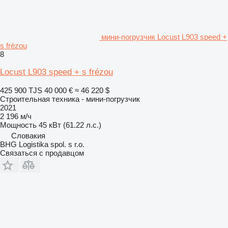
мини-погрузчик Locust L903 speed +
s frézou
8
Locust L903 speed + s frézou
425 900 TJS
40 000 €
≈ 46 220 $
Строительная техника - мини-погрузчик
2021
2 196 м/ч
Мощность
45 кВт (61.22 л.с.)
Словакия
BHG Logistika spol. s r.o.
Связаться с продавцом