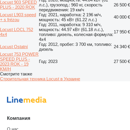
Locust 903 SPEED
л.с.), грузопод.: 960 кг, скорость
26 500 €
PLUS - 2020 ROK
передвижения: 19 км/ч
Locust L903 speed
Год: 2021, наработка: 2 196 м/ч,
40 000 €
+ s frézou
мощность: 45 кВт (61.22 л.с.)
Год: 2011, наработка: 9 310 м/ч,
Locust LOCL 752
мощность: 44.97 кВт (61.18 л.с.),
17 950 €
4x4
топливо: дизель, колесная формула:
4x4
Год: 2012, пробег: 3 700 км, топливо:
Locust Ostatní
24 340 €
дизель
Locust 753 POWER
SPEED PLUS -
Год: 2023
27 500 €
2023 ROK - 19
KM/H
Смотрите также
Строительная техника Locust в Украине
Компания
О нас