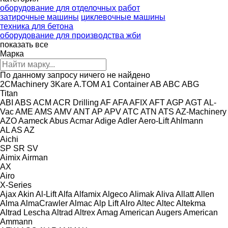
оборудование для отделочных работ
затирочные машины
циклевочные машины
техника для бетона
оборудование для производства жби
показать все
Марка
По данному запросу ничего не найдено
2CMachinery
3Kare
A.TOM
A1 Container
AB
ABC
ABG
Titan
ABI
ABS
ACM
ACR Drilling
AF
AFA
AFIX
AFT
AGP
AGT
AL-
Vac
AME
AMS
AMV
ANT
AP
APV
ATC
ATN
ATS
AZ-Machinery
AZO
Aameck
Abus
Acmar
Adige
Adler
Aero-Lift
Ahlmann
AL
AS
AZ
Aichi
SP
SR
SV
Aimix
Airman
AX
Airo
X-Series
Ajax
Akin
Al-Lift
Alfa
Alfamix
Algeco
Alimak
Aliva
Allatt
Allen
Alma
AlmaCrawler
Almac
Alp Lift
Alro
Altec
Altec
Altekma
Altrad Lescha
Altrad
Altrex
Amag
American Augers
American
Ammann