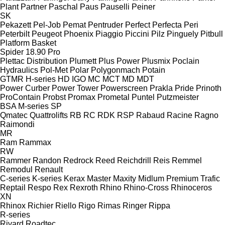
Plant
Partner
Paschal
Paus
Pauselli
Peiner
SK
Pekazett
Pel-Job
Pemat
Pentruder
Perfect
Perfecta
Peri
Peterbilt
Peugeot
Phoenix
Piaggio
Piccini
Pilz
Pinguely
Pitbull
Platform Basket
Spider 18.90 Pro
Plettac Distribution
Plumett
Plus Power
Plusmix
Poclain
Hydraulics
Pol-Met
Polar
Polygonmach
Potain
GTMR
H-series
HD
IGO
MC
MCT
MD
MDT
Power Curber
Power Tower
Powerscreen
Prakla
Pride
Prinoth
ProContain
Probst
Promax
Prometal
Puntel
Putzmeister
BSA
M-series
SP
Qmatec
Quattrolifts
RB
RC
RDK
RSP
Rabaud
Racine
Ragno
Raimondi
MR
Ram
Rammax
RW
Rammer
Randon
Redrock
Reed
Reichdrill
Reis
Remmel
Remodul
Renault
C-series
K-series
Kerax
Master
Maxity
Midlum
Premium
Trafic
Reptail
Respo
Rex
Rexroth
Rhino
Rhino-Cross
Rhinoceros
XN
Rhinox
Richier
Riello
Rigo
Rimas
Ringer
Rippa
R-series
Rivard
Roadtec