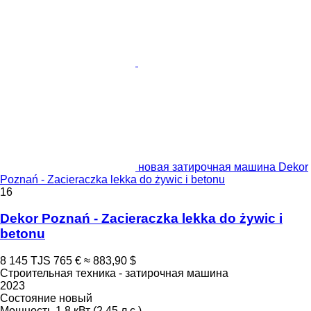
новая затирочная машина Dekor
Poznań - Zacieraczka lekka do żywic i betonu
16
Dekor Poznań - Zacieraczka lekka do żywic i
betonu
8 145 TJS
765 €
≈ 883,90 $
Строительная техника - затирочная машина
2023
Состояние
новый
Мощность
1.8 кВт (2.45 л.с.)