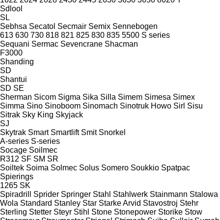
Sdlool
SL
Sebhsa
Secatol
Secmair
Semix
Sennebogen
613
630
730
818
821
825
830
835
5500
S series
Sequani
Sermac
Sevencrane
Shacman
F3000
Shanding
SD
Shantui
SD
SE
Sherman
Sicom
Sigma
Sika
Silla
Simem
Simesa
Simex
Simma
Sino
Sinoboom
Sinomach
Sinotruk Howo
Sirl
Sisu
Sitrak
Sky King
Skyjack
SJ
Skytrak
Smart
Smartlift
Smit
Snorkel
A-series
S-series
Socage
Soilmec
R312
SF
SM
SR
Soiltek
Soima
Solmec
Solus
Somero
Soukkio
Spatpac
Spierings
1265
SK
Spiradrill
Sprider
Springer
Stahl
Stahlwerk
Stainmann
Stalowa
Wola
Standard
Stanley
Star
Starke Arvid
Stavostroj
Stehr
Sterling
Stetter
Steyr
Stihl
Stone
Stonepower
Storike
Stow