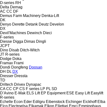
D-series
RH
Delta
Demag
AC
CC
DF
Demus Farm Machinery
Denka-Lift
DK
Denyo
Derette
Detank
Deutz
Develon
DX
Devil'Machines
Dewinch
Dieci
F-series
Diesse
Digga
Dimas
Dingli
JCPT
Dino
Disab
Ditch-Witch
JT
R-series
Dodge
Doka
Framax
Frami
Dondi
Dongfeng
Doosan
DH
DL
DX
Dresser
Dressta
TD
Driltech
Drivex
Dynapac
CA
CC
CP
CS
F series
LP
PL
SD
D’Avino
E-Mak
ELS Lift
EP Equipment
ESE
Easy Lift
Easylift
R-series
Echelle
Econ
Eder
Edilgru
Eibenstock
Eichinger
Eickhoff
Elba
Elco
Electroelsa
Elkamak
Elkon
Ellettari
Emci
Emminghaus