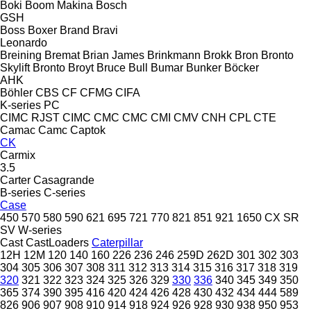
Boki
Boom Makina
Bosch
GSH
Boss
Boxer
Brand
Bravi
Leonardo
Breining
Bremat
Brian James
Brinkmann
Brokk
Bron
Bronto
Skylift
Bronto
Broyt
Bruce
Bull
Bumar
Bunker
Böcker
AHK
Böhler
CBS
CF
CFMG
CIFA
K-series
PC
CIMC RJST
CIMC
CMC
CMC
CMI
CMV
CNH
CPL
CTE
Camac
Camc
Captok
CK
Carmix
3.5
Carter
Casagrande
B-series
C-series
Case
450
570
580
590
621
695
721
770
821
851
921
1650
CX
SR
SV
W-series
Cast
CastLoaders
Caterpillar
12H
12M
120
140
160
226
236
246
259D
262D
301
302
303
304
305
306
307
308
311
312
313
314
315
316
317
318
319
320
321
322
323
324
325
326
329
330
336
340
345
349
350
365
374
390
395
416
420
424
426
428
430
432
434
444
589
826
906
907
908
910
914
918
924
926
928
930
938
950
953