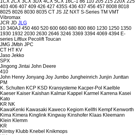
1CX
2CX
3CX
3DX
4CX
5CX
16C-1
86
110
205
215
220X
225
403
406
407
409
426
427
435S
436
437
456
457
8008
8018
8025
8026
8030
8035
CT
JS
JZ
NXT
S-Series
TM
VMT
Vibromax
JCR
JD
JLG
10
340AJ
450
460
520
600
660
680
800
860
1230
1250
1350
1930
1932
2030
2630
2646
3246
3369
3394
4069
4394
E-
series
Liftlux
Pecolift
Toucan
JMG
JMbh
JPC
CT
HT
KV
Jaso
Jekko
SPX
Jingong
Jintai
John Deere
410
John Henry
Jonyang
Joy
Jumbo
Jungheinrich
Junjin
Junttan
PM
K. Schulten
KCP
KSD Kransysteme
Kacper-Pol
Kaelble
Kaeser
Kaiser
Kaishan
Kalmar
Kappel
Karmel
Karrena
Kasei
Kato
KR
NK
KawaKenki
Kawasaki
Kaweco
Kegiom
Kellfri
Kempf
Kenworth
Kima
Kimera
Kinglink
Kingway
Kinshofer
Klaas
Kleemann
Klein
Klemm
KR
Klintsy
Klubb
Knebel
Knikmops