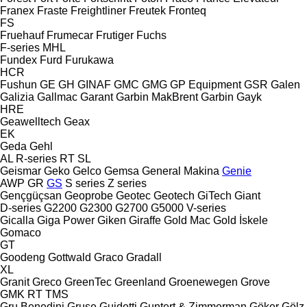
Franex
Fraste
Freightliner
Freutek
Fronteq
FS
Fruehauf
Frumecar
Frutiger
Fuchs
F-series
MHL
Fundex
Furd
Furukawa
HCR
Fushun
GE
GH
GINAF
GMC
GMG
GP Equipment
GSR
Galen
Galizia
Gallmac
Garant
Garbin MakBrent
Garbin
Gayk
HRE
Geawelltech
Geax
EK
Geda
Gehl
AL
R-series
RT
SL
Geismar
Geko
Gelco
Gemsa
General Makina
Genie
AWP
GR
GS
S series
Z series
Gençgüçsan
Geoprobe
Geotec
Geotech
GiTech
Giant
D-series
G2200
G2300
G2700
G5000
V-series
Gicalla
Giga Power
Giken
Giraffe
Gold Mac
Gold İskele
Gomaco
GT
Goodeng
Gottwald
Graco
Gradall
XL
Granit
Greco
GreenTec
Greenland
Groenewegen
Grove
GMK
RT
TMS
Gru Benedini
Gruse
Guidetti
Guntert & Zimmerman
Göker
Gölz