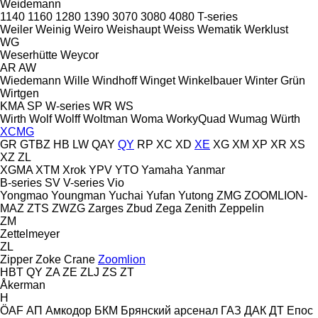
Weidemann
1140
1160
1280
1390
3070
3080
4080
T-series
Weiler
Weinig
Weiro
Weishaupt
Weiss
Wematik
Werklust
WG
Weserhütte
Weycor
AR
AW
Wiedemann
Wille
Windhoff
Winget
Winkelbauer
Winter Grün
Wirtgen
KMA
SP
W-series
WR
WS
Wirth
Wolf
Wolff
Woltman
Woma
WorkyQuad
Wumag
Würth
XCMG
GR
GTBZ
HB
LW
QAY
QY
RP
XC
XD
XE
XG
XM
XP
XR
XS
XZ
ZL
XGMA
XTM
Xrok
YPV
YTO
Yamaha
Yanmar
B-series
SV
V-series
Vio
Yongmao
Youngman
Yuchai
Yufan
Yutong
ZMG
ZOOMLION-
MAZ
ZTS
ZWZG
Zarges
Zbud
Zega
Zenith
Zeppelin
ZM
Zettelmeyer
ZL
Zipper
Zoke Crane
Zoomlion
HBT
QY
ZA
ZE
ZLJ
ZS
ZT
Åkerman
H
ÖAF
АП
Амкодор
БКМ
Брянский арсенал
ГАЗ
ДАК
ДТ
Епос