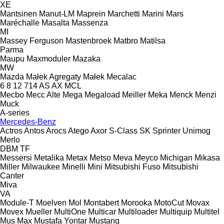
XE
Mantsinen
Manut-LM
Maprein
Marchetti
Marini
Mars
Maréchalle
Masalta
Massenza
MI
Massey Ferguson
Mastenbroek
Matbro
Matilsa
Parma
Maupu
Maxmoduler
Mazaka
MW
Mazda
Małek Agregaty
Małek
Mecalac
6
8
12
714
AS
AX
MCL
Mecbo
Mecc Alte
Mega
Megaload
Meiller
Meka
Menck
Menzi
Muck
A-series
Mercedes-Benz
Actros
Antos
Arocs
Atego
Axor
S-Class
SK
Sprinter
Unimog
Merlo
DBM
TF
Messersi
Metalika
Metax
Metso
Meva
Meyco
Michigan
Mikasa
Miller
Milwaukee
Minelli
Mini
Mitsubishi Fuso
Mitsubishi
Canter
Miva
VA
Module-T
Moelven
Mol
Montabert
Morooka
MotoCut
Movax
Movex
Mueller
MultiOne
Multicar
Multiloader
Multiquip
Multitel
Mus Max
Mustafa Yontar
Mustang