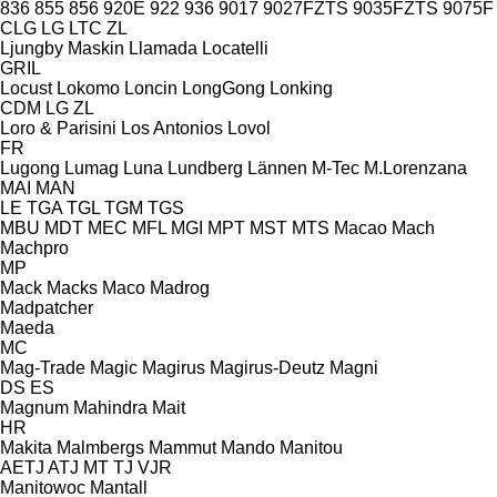
836
855
856
920E
922
936
9017
9027FZTS
9035FZTS
9075F
CLG
LG
LTC
ZL
Ljungby Maskin
Llamada
Locatelli
GRIL
Locust
Lokomo
Loncin
LongGong
Lonking
CDM
LG
ZL
Loro & Parisini
Los Antonios
Lovol
FR
Lugong
Lumag
Luna
Lundberg
Lännen
M-Tec
M.Lorenzana
MAI
MAN
LE
TGA
TGL
TGM
TGS
MBU
MDT
MEC
MFL
MGI
MPT
MST
MTS
Macao
Mach
Machpro
MP
Mack
Macks
Maco
Madrog
Madpatcher
Maeda
MC
Mag-Trade
Magic
Magirus
Magirus-Deutz
Magni
DS
ES
Magnum
Mahindra
Mait
HR
Makita
Malmbergs
Mammut
Mando
Manitou
AETJ
ATJ
MT
TJ
VJR
Manitowoc
Mantall