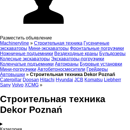
Разместить объявление
Machineryline
»
Строительная техника
Гусеничные
экскаваторы
Мини-экскаваторы
Фронтальные погрузчики
Ножничные подъемники
Вездеходные краны
Бульдозеры
Колесные экскаваторы
Экскаваторы-погрузчики
Коленчатые подъемники
Автокраны
Буровые установки
Мини-погрузчики
Автобетоносмесители
Грейдеры
Автовышки
»
Строительная техника Dekor Poznań
Caterpillar
Doosan
Hitachi
Hyundai
JCB
Komatsu
Liebherr
Sany
Volvo
XCMG
»
Строительная техника
Dekor Poznań
Категория