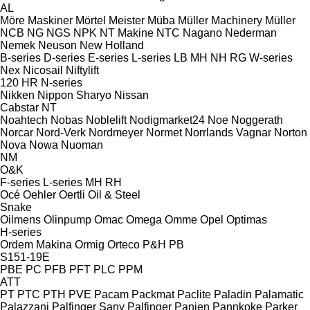
AL
Möre Maskiner
Mörtel Meister
Müba
Müller Machinery
Müller
NCB
NG
NGS
NPK
NT Makine
NTC
Nagano
Nederman
Nemek
Neuson
New Holland
B-series
D-series
E-series
L-series
LB
MH
NH
RG
W-series
Nex
Nicosail
Niftylift
120
HR
N-series
Nikken
Nippon Sharyo
Nissan
Cabstar
NT
Noahtech
Nobas
Noblelift
Nodigmarket24
Noe
Noggerath
Norcar
Nord-Verk
Nordmeyer
Normet
Norrlands Vagnar
Norton
Nova
Nowa
Nuoman
NM
O&K
F-series
L-series
MH
RH
Océ
Oehler
Oertli
Oil & Steel
Snake
Oilmens
Olinpump
Omac
Omega
Omme
Opel
Optimas
H-series
Ordem Makina
Ormig
Orteco
P&H
PB
S151-19E
PBE
PC
PFB
PFT
PLC
PPM
ATT
PT
PTC
PTH
PVE
Pacam
Packmat
Paclite
Paladin
Palamatic
Palazzani
Palfinger Sany
Palfinger
Panien
Pannkoke
Parker