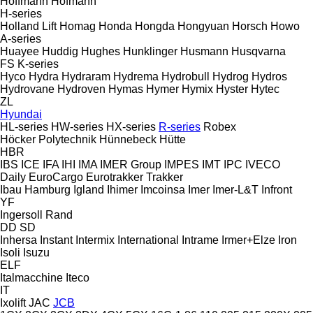
Hoffmann
Hofmann
H-series
Holland Lift
Homag
Honda
Hongda
Hongyuan
Horsch
Howo
A-series
Huayee
Huddig
Hughes
Hunklinger
Husmann
Husqvarna
FS
K-series
Hyco
Hydra
Hydraram
Hydrema
Hydrobull
Hydrog
Hydros
Hydrovane
Hydroven
Hymas
Hymer
Hymix
Hyster
Hytec
ZL
Hyundai
HL-series
HW-series
HX-series
R-series
Robex
Höcker Polytechnik
Hünnebeck
Hütte
HBR
IBS
ICE
IFA
IHI
IMA
IMER Group
IMPES
IMT
IPC
IVECO
Daily
EuroCargo
Eurotrakker
Trakker
Ibau Hamburg
Igland
Ihimer
Imcoinsa
Imer
Imer-L&T
Infront
YF
Ingersoll Rand
DD
SD
Inhersa
Instant
Intermix
International
Intrame
Irmer+Elze
Iron
Isoli
Isuzu
ELF
Italmacchine
Iteco
IT
Ixolift
JAC
JCB