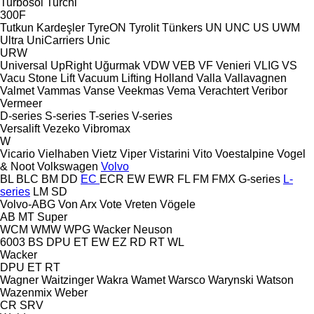
Turbosol
Turchi
300F
Tutkun Kardeşler
TyreON
Tyrolit
Tünkers
UN
UNC
US
UWM
Ultra
UniCarriers
Unic
URW
Universal
UpRight
Uğurmak
VDW
VEB
VF Venieri
VLIG
VS
Vacu Stone Lift
Vacuum Lifting Holland
Valla
Vallavagnen
Valmet
Vammas
Vanse
Veekmas
Vema
Verachtert
Veribor
Vermeer
D-series
S-series
T-series
V-series
Versalift
Vezeko
Vibromax
W
Vicario
Vielhaben
Vietz
Viper
Vistarini
Vito
Voestalpine
Vogel
& Noot
Volkswagen
Volvo
BL
BLC
BM
DD
EC
ECR
EW
EWR
FL
FM
FMX
G-series
L-
series
LM
SD
Volvo-ABG
Von Arx
Vote
Vreten
Vögele
AB
MT
Super
WCM
WMW
WPG
Wacker Neuson
6003
BS
DPU
ET
EW
EZ
RD
RT
WL
Wacker
DPU
ET
RT
Wagner
Waitzinger
Wakra
Wamet
Warsco
Warynski
Watson
Wazenmix
Weber
CR
SRV