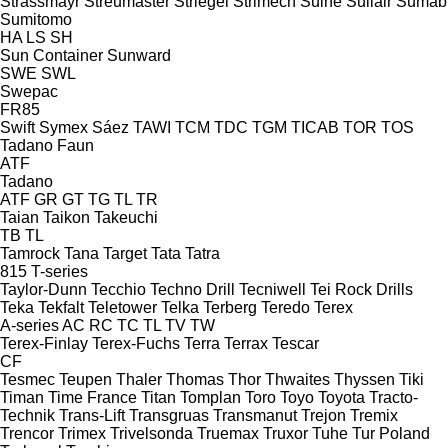
Strassmayr
Streumaster
Striegel
Strimech
Suihe
Sullair
Sumab
Sumitomo
HA
LS
SH
Sun Container
Sunward
SWE
SWL
Swepac
FR85
Swift
Symex
Sáez
TAWI
TCM
TDC
TGM
TICAB
TOR
TOS
Tadano Faun
ATF
Tadano
ATF
GR
GT
TG
TL
TR
Taian
Taikon
Takeuchi
TB
TL
Tamrock
Tana
Target
Tata
Tatra
815
T-series
Taylor-Dunn
Tecchio
Techno Drill
Tecniwell
Tei Rock Drills
Teka
Tekfalt
Teletower
Telka
Terberg
Teredo
Terex
A-series
AC
RC
TC
TL
TV
TW
Terex-Finlay
Terex-Fuchs
Terra
Terrax
Tescar
CF
Tesmec
Teupen
Thaler
Thomas
Thor
Thwaites
Thyssen
Tiki
Timan
Time France
Titan
Tomplan
Toro
Toyo
Toyota
Tracto-
Technik
Trans-Lift
Transgruas
Transmanut
Trejon
Tremix
Trencor
Trimex
Trivelsonda
Truemax
Truxor
Tuhe
Tur Poland