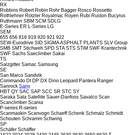
RX
Robbins
Robert
Robin
Rohr Bagger
Rosco
Rossetto
Rothlehner
Rotzler
Royalmac
Royen
Rubi
Ruston Bucyrus
Ruthmann
SBM
SCM
SDLG
E-Series
ER
L-Series
LG
SEM
655
656
816
919
920
921
922
SEW-Eurodrive
SID
SIGMA ASPHALT PLANTS
SLV Group
SMB
SMT Stichweh
SPD
STA
STS
STiM
SWF Krantechnik
SWF
Sachs
Saeclimber
Sakai
TS
Salzgitter
Samac
Samsung
SE
San Marco
Sandvik
Commando
DI
DP
DX
Dino
Leopard
Pantera
Ranger
Sanrock
Sany
HBT
QY
SAC
SAP
SCC
SR
STC
SY
Saraka
Sata
Satellite
Sauer-Danfoss
Savalco
Scan
Scanclimber
Scania
P-series
R-series
Scanmaskin
Scanvogn
Schaeff
Schenk
Schmalz
Schmidt
Schouten
Schramm
Schwing
SP
Schäfer
Schäffer
1622
2024
2028
2430
2445
2630
3630
3650
8620 T