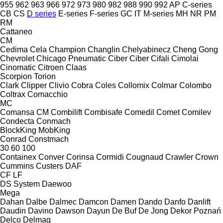
955
962
963
966
972
973
980
982
988
990
992
AP
C-series
CB
CS
D series
E-series
F-series
GC
IT
M-series
MH
NR
PM
RM
Cattaneo
CM
Cedima
Cela
Champion
Changlin
Chelyabinecz
Cheng Gong
Chevrolet
Chicago Pneumatic
Ciber
Ciber
Cifali
Cimolai
Cinomatic
Citroen
Claas
Scorpion
Torion
Clark
Clipper
Clivio
Cobra
Coles
Collomix
Colmar
Colombo
Coltrax
Comacchio
MC
Comansa CM
Combilift
Combisafe
Comedil
Comet
Comilev
Condecta
Conmach
BlockKing
MobKing
Conrad
Constmach
30
60
100
Containex
Conver
Corinsa
Cormidi
Cougnaud
Crawler
Crown
Cummins
Custers
DAF
CF
LF
DS System
Daewoo
Mega
Dahan
Dalbe
Dalmec
Damcon
Damen
Dando
Danfo
Danlift
Daudin
Davino
Dawson
Dayun
De Buf
De Jong
Dekor Poznań
Delco
Delmag