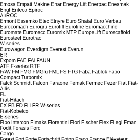
Emoss
Empati Makine
Enar
Energy Lift
Enerpac
Enesmak
Engl
Enteco
Epiroc
AirROC
Ermont
Essemko
Etec
Etnyre
Euro Shatal
Euro Verbau
Eurocomach
Eurogru
Eurolift
Euroline
Euromacchine
Euromate
Euromecc
Euromix MTP
EuropeLift
Euroscaffold
Eurosteel
Eurotrac
W-series
Eurowagon
Everdigm
Everest
Everun
ER
Expom
FAE
FAI
FAUN
ATF
F-series
RTF
FAW
FM
FMG
FMGru
FML
FS
FTG
Faba
Fablok
Fabo
Compact
Turbomix
Falck Schmidt
Falcon
Faraone
Femak
Fermec
Fezer
Fiat
Fiat-
Allis
FL
Fiat-Hitachi
EX
FB
FD
FH
FR
W-series
Fiat-Kobelco
E-series
Fibo Intercon
Fimaks
Fiorentini
Fiori
Fischer
Flex
Fliegl
Fman
Fodit
Forasis
Ford
Cargo
Forest
Fort
Forte
Fortschritt
Foton
Fraco
France Elévateur