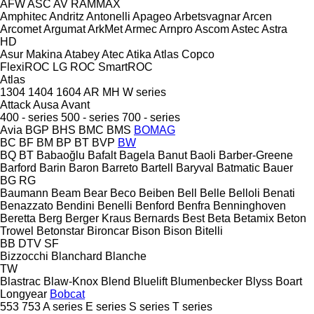
AFW
ASC
AV
RAMMAX
Amphitec
Andritz
Antonelli
Apageo
Arbetsvagnar
Arcen
Arcomet
Argumat
ArkMet
Armec
Arnpro
Ascom
Astec
Astra
HD
Asur Makina
Atabey
Atec
Atika
Atlas Copco
FlexiROC
LG
ROC
SmartROC
Atlas
1304
1404
1604
AR
MH
W series
Attack
Ausa
Avant
400 - series
500 - series
700 - series
Avia
BGP
BHS
BMC
BMS
BOMAG
BC
BF
BM
BP
BT
BVP
BW
BQ
BT
Babaoğlu
Bafalt
Bagela
Banut
Baoli
Barber-Greene
Barford
Barin
Baron
Barreto
Bartell
Baryval
Batmatic
Bauer
BG
RG
Baumann
Beam
Bear
Beco
Beiben
Bell
Belle
Belloli
Benati
Benazzato
Bendini
Benelli
Benford
Benfra
Benninghoven
Beretta
Berg
Berger Kraus
Bernards
Best
Beta
Betamix
Beton
Trowel
Betonstar
Bironcar
Bison
Bison
Bitelli
BB
DTV
SF
Bizzocchi
Blanchard
Blanche
TW
Blastrac
Blaw-Knox
Blend
Bluelift
Blumenbecker
Blyss
Boart
Longyear
Bobcat
553
753
A series
E series
S series
T series