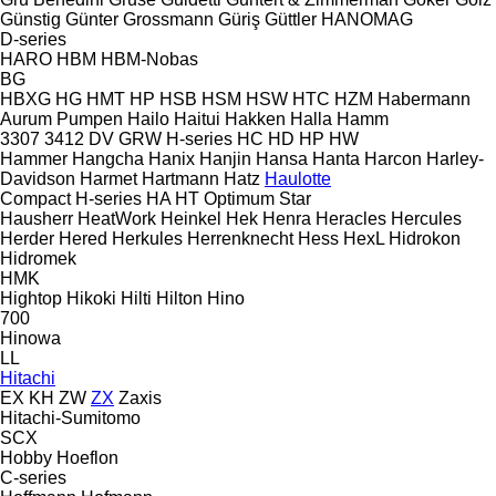
Günstig
Günter Grossmann
Güriş
Güttler
HANOMAG
D-series
HARO
HBM
HBM-Nobas
BG
HBXG
HG
HMT
HP
HSB
HSM
HSW
HTC
HZM
Habermann
Aurum Pumpen
Hailo
Haitui
Hakken
Halla
Hamm
3307
3412
DV
GRW
H-series
HC
HD
HP
HW
Hammer
Hangcha
Hanix
Hanjin
Hansa
Hanta
Harcon
Harley-
Davidson
Harmet
Hartmann
Hatz
Haulotte
Compact
H-series
HA
HT
Optimum
Star
Hausherr
HeatWork
Heinkel
Hek
Henra
Heracles
Hercules
Herder
Hered
Herkules
Herrenknecht
Hess
HexL
Hidrokon
Hidromek
HMK
Hightop
Hikoki
Hilti
Hilton
Hino
700
Hinowa
LL
Hitachi
EX
KH
ZW
ZX
Zaxis
Hitachi-Sumitomo
SCX
Hobby
Hoeflon
C-series