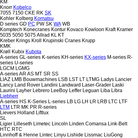
KM
Knorr
Kobelco
7055
7150
CKE
RK
SK
Kohler
Kolberg
Komatsu
D series
GD
PC
PW
SK
WA
WB
Komptech
Konecranes
Kontur
Kovaco
Kowloon
Kraft
Kramer
5035
5050
5075
Allrad
KL
KT
Kreber
Krings
Kroll
Krupinski Cranes
Krupp
KMK
Krøll
Kubix
Kubota
A-series
GL-series
K-series
KH-series
KX-series
M-series
R-
series
U-series
LGCM
LGMG
A-series
AR
AS
MT
SR
SS
LIAZ
LMB Bouwmachines
LSB
LST
LT
LTMG
Ladys
Lancier
Lancy
Land Rover
Landini
Landward
Laser-Grader
Laski
Laurini
Layher
Lebrero
LeeBoy
Leffer
Leguan
Liba
Libra
Liebherr
A-series
HS
K-Series
L-series
LB
LG
LH
LR
LRB
LTC
LTF
LTM
LTR
MK
PR
R-series
Lievers Holland
Liftlux
SL
Ligier
Lilleseth
Limetec
Lincoln
Linden Comansa
Link-Belt
HTC
RTC
Linnhoff & Henne
Lintec
Linyu
Lishide
Lissmac
LiuGong