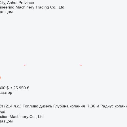
City, Anhui Province
ineering Machinery Trading Co., Ltd.
одавцом
0
800 $
≈ 25 950 €
аватор
т (214 л.с.)
Топливо
дизель
Глубина копания
7,36 м
Радиус копан
hai
tion Machinery Co., Ltd
одавцом