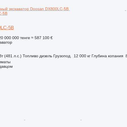
C-5B
0LC-5B
20 000 000 тенге
≈ 587 100 €
аватор
т (481 л.с.)
Топливо
дизель
Грузопод.
12 000 кг
Глубина копания
Алматы
одавцом