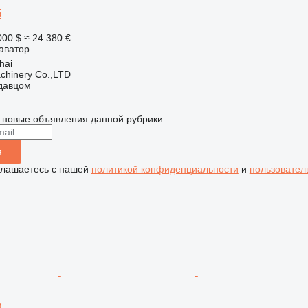
5
000 $
≈ 24 380 €
аватор
hai
chinery Co.,LTD
одавцом
 новые объявления данной рубрики
я
глашаетесь с нашей
политикой конфиденциальности
и
пользовател
0