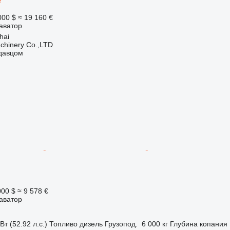
000 $
≈ 19 160 €
аватор
hai
chinery Co.,LTD
одавцом
000 $
≈ 9 578 €
аватор
Вт (52.92 л.с.)
Топливо
дизель
Грузопод.
6 000 кг
Глубина копания