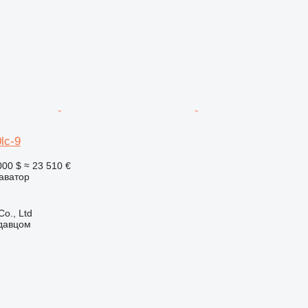
lc-9
000 $
≈ 23 510 €
аватор
Co., Ltd
одавцом