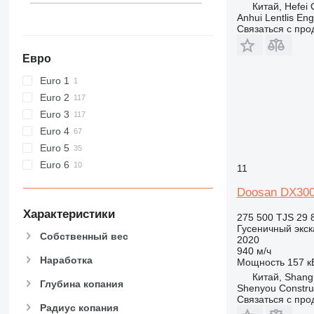
Китай, Hefei 
444
Anhui Lentlis Eng
C-series
Связаться с пр
D series
E-series
Евро
F-series
Euro 1
GC
Euro 2
M-series
Euro 3
MH
Euro 4
NR
Euro 5
PC
Euro 6
11
V-series
Doosan DX30
Характеристики
275 500 TJS
29 
Гусеничный экск
Собственный вес
2020
940 м/ч
Наработка
Мощность
157 кВ
Китай, Shang
Глубина копания
Shenyou Construc
Связаться с пр
Радиус копания