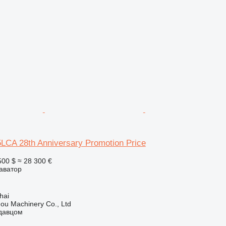
CA 28th Anniversary Promotion Price
500 $
≈ 28 300 €
аватор
hai
ou Machinery Co., Ltd
одавцом