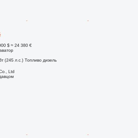
5
000 $
≈ 24 380 €
аватор
т (245 л.с.)
Топливо
дизель
Co., Ltd
одавцом