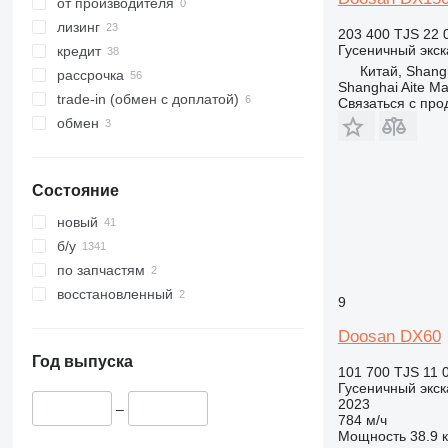
336
8025
DX350
от производителя
340
8026
DX360
DX350LC
лизинг
203 400 TJS
22 
345
8030
DX380
Гусеничный экск
кредит
Китай, Shang
349
8035
DX420
рассрочка
Shanghai Aite Ma
350
8045
DX480
trade-in (обмен с доплатой)
Связаться с пр
365
8050
DX520
DX480LC
обмен
374
8052
DX530
375
8055
Состояние
390
8056
395
8060
новый
416
8065
б/у
420
8080
по запчастям
424
8085
восстановленный
9
426
JS
Doosan DX60
428
JZ
430
NXT
Год выпуска
101 700 TJS
11 
432
Гусеничный экск
2023
434
–
784 м/ч
438
Мощность
38.9 к