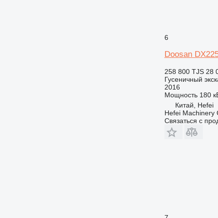
6
Doosan DX22
258 800 TJS
28 
Гусеничный экск
2016
Мощность
180 кВ
Китай, Hefei
Hefei Machinery 
Связаться с пр
7