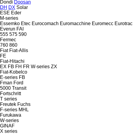
Dondi
Doosan
DH
DX
Solar
ESE
Eder
M-series
Essemko
Etec
Eurocomach
Euromacchine
Euromecc
Eurotrac
Everun
FAI
555
575
590
Fermec
760
860
Fiat
Fiat-Allis
FE
Fiat-Hitachi
EX
FB
FH
FR
W-series
ZX
Fiat-Kobelco
E-series
FB
Fman
Ford
5000
Transit
Fortschritt
T series
Freutek
Fuchs
F-series
MHL
Furukawa
W-series
GINAF
X series