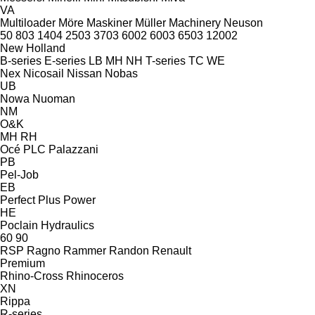
VA
Multiloader
Möre Maskiner
Müller Machinery
Neuson
50
803
1404
2503
3703
6002
6003
6503
12002
New Holland
B-series
E-series
LB
MH
NH
T-series
TC
WE
Nex
Nicosail
Nissan
Nobas
UB
Nowa
Nuoman
NM
O&K
MH
RH
Océ
PLC
Palazzani
PB
Pel-Job
EB
Perfect
Plus Power
HE
Poclain Hydraulics
60
90
RSP
Ragno
Rammer
Randon
Renault
Premium
Rhino-Cross
Rhinoceros
XN
Rippa
R-series