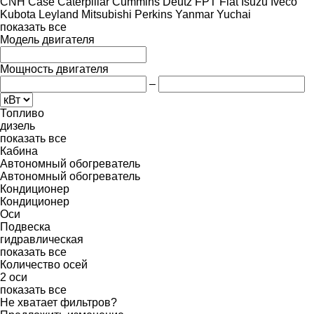
CNH
Case
Caterpillar
Cummins
Deutz
FPT
Fiat
Isuzu
Iveco
Kubota
Leyland
Mitsubishi
Perkins
Yanmar
Yuchai
показать все
Модель двигателя
Мощность двигателя
–
Топливо
дизель
показать все
Кабина
Автономный обогреватель
Автономный обогреватель
Кондиционер
Кондиционер
Оси
Подвеска
гидравлическая
показать все
Количество осей
2 оси
показать все
Не хватает фильтров?