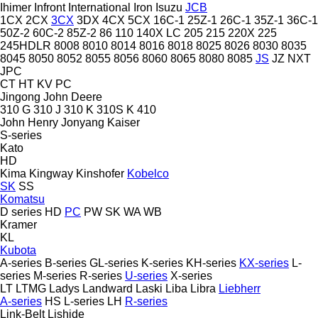
Ihimer
Infront
International
Iron
Isuzu
JCB
1CX
2CX
3CX
3DX
4CX
5CX
16C-1
25Z-1
26C-1
35Z-1
36C-1
50Z-2
60C-2
85Z-2
86
110
140X LC
205
215
220X
225
245HDLR
8008
8010
8014
8016
8018
8025
8026
8030
8035
8045
8050
8052
8055
8056
8060
8065
8080
8085
JS
JZ
NXT
JPC
CT
HT
KV
PC
Jingong
John Deere
310 G
310 J
310 K
310S K
410
John Henry
Jonyang
Kaiser
S-series
Kato
HD
Kima
Kingway
Kinshofer
Kobelco
SK
SS
Komatsu
D series
HD
PC
PW
SK
WA
WB
Kramer
KL
Kubota
A-series
B-series
GL-series
K-series
KH-series
KX-series
L-
series
M-series
R-series
U-series
X-series
LT
LTMG
Ladys
Landward
Laski
Liba
Libra
Liebherr
A-series
HS
L-series
LH
R-series
Link-Belt
Lishide