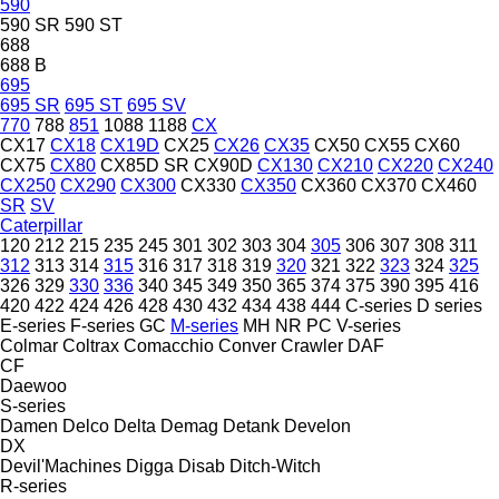
590
590 SR
590 ST
688
688 B
695
695 SR
695 ST
695 SV
770
788
851
1088
1188
CX
CX17
CX18
CX19D
CX25
CX26
CX35
CX50
CX55
CX60
CX75
CX80
CX85D SR
CX90D
CX130
CX210
CX220
CX240
CX250
CX290
CX300
CX330
CX350
CX360
CX370
CX460
SR
SV
Caterpillar
120
212
215
235
245
301
302
303
304
305
306
307
308
311
312
313
314
315
316
317
318
319
320
321
322
323
324
325
326
329
330
336
340
345
349
350
365
374
375
390
395
416
420
422
424
426
428
430
432
434
438
444
C-series
D series
E-series
F-series
GC
M-series
MH
NR
PC
V-series
Colmar
Coltrax
Comacchio
Conver
Crawler
DAF
CF
Daewoo
S-series
Damen
Delco
Delta
Demag
Detank
Develon
DX
Devil'Machines
Digga
Disab
Ditch-Witch
R-series