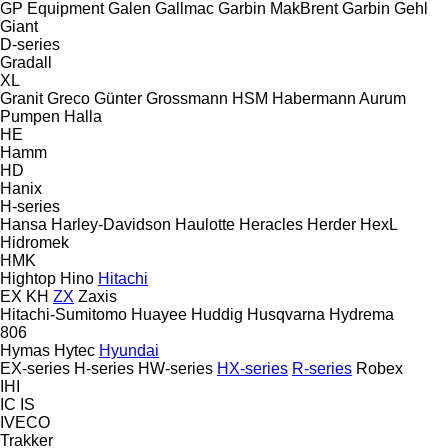
GP Equipment
Galen
Gallmac
Garbin MakBrent
Garbin
Gehl
Giant
D-series
Gradall
XL
Granit
Greco
Günter Grossmann
HSM
Habermann Aurum
Pumpen
Halla
HE
Hamm
HD
Hanix
H-series
Hansa
Harley-Davidson
Haulotte
Heracles
Herder
HexL
Hidromek
HMK
Hightop
Hino
Hitachi
EX
KH
ZX
Zaxis
Hitachi-Sumitomo
Huayee
Huddig
Husqvarna
Hydrema
806
Hymas
Hytec
Hyundai
EX-series
H-series
HW-series
HX-series
R-series
Robex
IHI
IC
IS
IVECO
Trakker