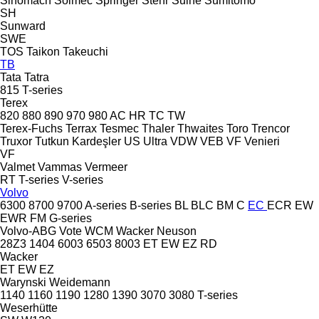
Sinomach
Solmec
Springer
Stehr
Suihe
Sumitomo
SH
Sunward
SWE
TOS
Taikon
Takeuchi
TB
Tata
Tatra
815
T-series
Terex
820
880
890
970
980
AC
HR
TC
TW
Terex-Fuchs
Terrax
Tesmec
Thaler
Thwaites
Toro
Trencor
Truxor
Tutkun Kardeşler
US
Ultra
VDW
VEB
VF Venieri
VF
Valmet
Vammas
Vermeer
RT
T-series
V-series
Volvo
6300
8700
9700
A-series
B-series
BL
BLC
BM
C
EC
ECR
EW
EWR
FM
G-series
Volvo-ABG
Vote
WCM
Wacker Neuson
28Z3
1404
6003
6503
8003
ET
EW
EZ
RD
Wacker
ET
EW
EZ
Warynski
Weidemann
1140
1160
1190
1280
1390
3070
3080
T-series
Weserhütte