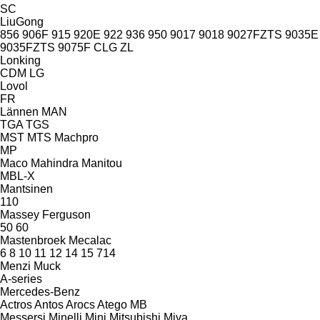
SC
LiuGong
856
906F
915
920E
922
936
950
9017
9018
9027FZTS
9035E
9035FZTS
9075F
CLG
ZL
Lonking
CDM
LG
Lovol
FR
Lännen
MAN
TGA
TGS
MST
MTS
Machpro
MP
Maco
Mahindra
Manitou
MBL-X
Mantsinen
110
Massey Ferguson
50
60
Mastenbroek
Mecalac
6
8
10
11
12
14
15
714
Menzi Muck
A-series
Mercedes-Benz
Actros
Antos
Arocs
Atego
MB
Messersi
Minelli
Mini
Mitsubishi
Miva