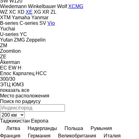
SW
W120
Wiedemann
Winkelbauer
Wolf
XCMG
WZ
XC
XD
XE
XG
XR
ZL
XTM
Yamaha
Yanmar
B-series
C-series
SV
Vio
Yuchai
U-series
YC
Yufan
ZMG
Zeppelin
ZM
Zoomlion
ZE
Åkerman
EC
EW
H
Епос
Карпатец
НСС
300/30
ЭТЦ
ЮМЗ
показать все
Место расположения
Поиск по радиусу
Таджикистан
Европа
Литва
Нидерланды
Польша
Румыния
Франция
Германия
Великобритания
Италия