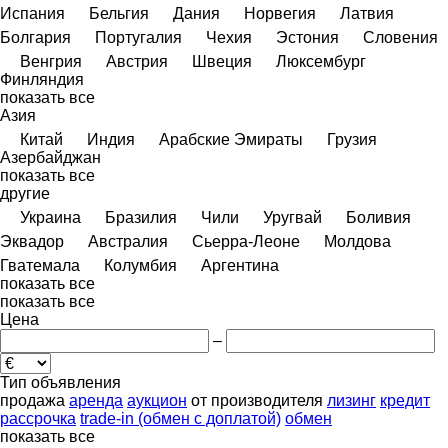
Испания
Бельгия
Дания
Норвегия
Латвия
Болгария
Португалия
Чехия
Эстония
Словения
Венгрия
Австрия
Швеция
Люксембург
Финляндия
показать все
Азия
Китай
Индия
Арабские Эмираты
Грузия
Азербайджан
показать все
другие
Украина
Бразилия
Чили
Уругвай
Боливия
Эквадор
Австралия
Сьерра-Леоне
Молдова
Гватемала
Колумбия
Аргентина
показать все
показать все
Цена
–
Тип объявления
продажа
аренда
аукцион
от производителя
лизинг
кредит
рассрочка
trade-in (обмен с доплатой)
обмен
показать все