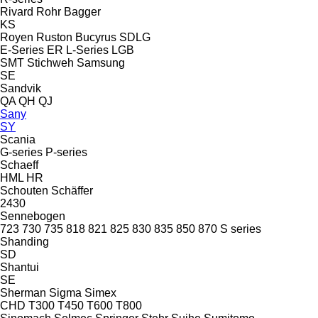
Rivard
Rohr Bagger
KS
Royen
Ruston Bucyrus
SDLG
E-Series
ER
L-Series
LGB
SMT Stichweh
Samsung
SE
Sandvik
QA
QH
QJ
Sany
SY
Scania
G-series
P-series
Schaeff
HML
HR
Schouten
Schäffer
2430
Sennebogen
723
730
735
818
821
825
830
835
850
870
S series
Shanding
SD
Shantui
SE
Sherman
Sigma
Simex
CHD
T300
T450
T600
T800