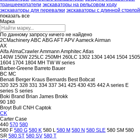
траншеекопатели
экскаваторы на рельсовом ходу
экскаваторы для перевалки
экскаваторы с длинной стрелой
показать все
Марка
По данному запросу ничего не найдено
2CMachinery
ABC
ABG
AFT
APV
Aameck
Airman
AX
Alfa
AlmaCrawler
Ammann
Amphitec
Atlas
140W
150W
225LC
250MH
260LC
1302
1304
1404
1504
1505
1604
1704
1804
MH
TW
W series
Barber-Greene
Barreto
Bauer
BC
MC
Benati
Berger Kraus
Bernards
Best
Bobcat
320
325
328
331
334
337
341
425
430
435
442
A series
E
series
S series
Boki
Brand
Brian James
Brokk
90
180
Broyt
Bull
CNH
Captok
CK
Carter
Case
440
570
580
580 F
580 G
580 K
580 L
580 M
580 N
580 SLE
580 SM
580
SR
580 ST
580 SV
580 T