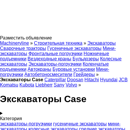
Разместить объявление
Machineryline
»
Строительная техника
»
Экскаваторы
Сварочные тракторы
Гусеничные экскаваторы
Мини-
экскаваторы
Фронтальные погрузчики
Ножничные
подъемники
Вездеходные краны
Бульдозеры
Колесные
экскаваторы
Экскаваторы-погрузчики
Коленчатые
подъемники
Автокраны
Буровые установки
Мини-
погрузчики
Автобетоносмесители
Грейдеры
»
Экскаваторы Case
Caterpillar
Doosan
Hitachi
Hyundai
JCB
Komatsu
Kubota
Liebherr
Sany
Volvo
»
Экскаваторы Case
Категория
экскаваторы-погрузчики
гусеничные экскаваторы
мини-
экскаваторы
колесные экскаваторы
средние экскаваторы