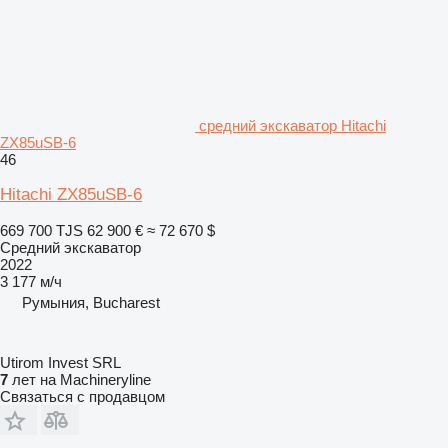
средний экскаватор Hitachi
ZX85uSB-6
46
Hitachi ZX85uSB-6
669 700 TJS
62 900 €
≈ 72 670 $
Средний экскаватор
2022
3 177 м/ч
Румыния, Bucharest
Utirom Invest SRL
7
лет на Machineryline
Связаться с продавцом