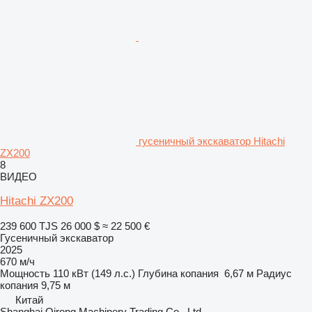
гусеничный экскаватор Hitachi
ZX200
8
ВИДЕО
Hitachi ZX200
239 600 TJS
26 000 $
≈ 22 500 €
Гусеничный экскаватор
2025
670 м/ч
Мощность
110 кВт (149 л.с.)
Глубина копания
6,67 м
Радиус
копания
9,75 м
Китай
Shanghai Qirong Machinery Trading Co., Ltd