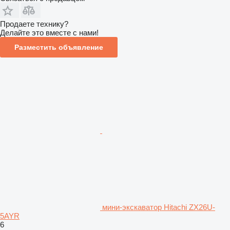
Продаете технику?
Делайте это вместе с нами!
Разместить объявление
мини-экскаватор Hitachi ZX26U-
5AYR
6