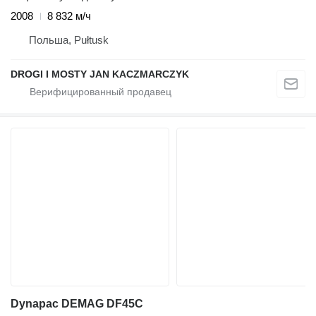
2008
8 832 м/ч
Польша, Pułtusk
DROGI I MOSTY JAN KACZMARCZYK
Dynapac DEMAG DF45C