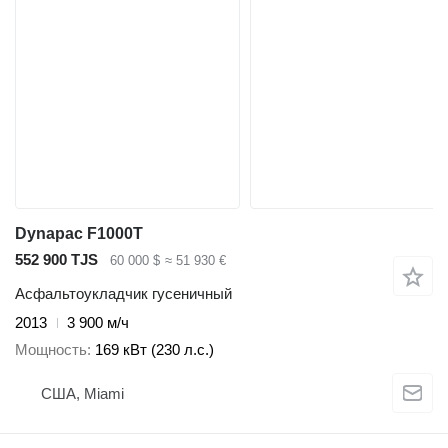
Dynapac F1000T
552 900 TJS
60 000 $
≈ 51 930 €
Асфальтоукладчик гусеничный
2013
3 900 м/ч
Мощность
169 кВт (230 л.с.)
США, Miami