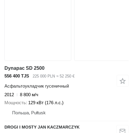
Dynapac SD 2500
556 400 TJS
225 000 PLN
≈ 52 250 €
Асфальтоукладчик гусеничный
2012
8 800 м/ч
Мощность
129 кВт (176 л.с.)
Польша, Pułtusk
DROGI I MOSTY JAN KACZMARCZYK