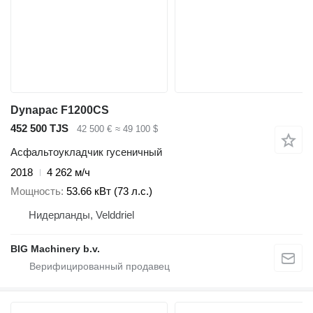
Dynapac F1200CS
452 500 TJS
42 500 €
≈ 49 100 $
Асфальтоукладчик гусеничный
2018
4 262 м/ч
Мощность
53.66 кВт (73 л.с.)
Нидерланды, Velddriel
BIG Machinery b.v.