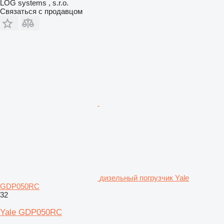
LOG systems , s.r.o.
Связаться с продавцом
дизельный погрузчик Yale
GDP050RC
32
Yale GDP050RC