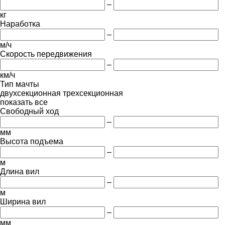
–
кг
Наработка
–
м/ч
Скорость передвижения
–
км/ч
Тип мачты
двухсекционная
трехсекционная
показать все
Свободный ход
–
мм
Высота подъема
–
м
Длина вил
–
м
Ширина вил
–
мм