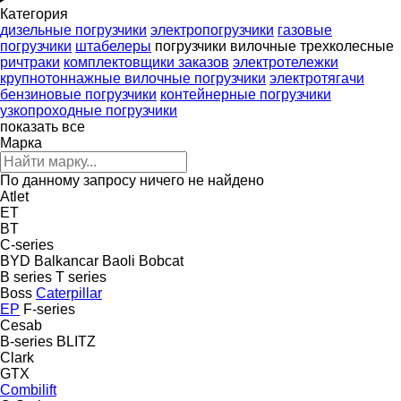
Категория
дизельные погрузчики
электропогрузчики
газовые
погрузчики
штабелеры
погрузчики вилочные трехколесные
ричтраки
комплектовщики заказов
электротележки
крупнотоннажные вилочные погрузчики
электротягачи
бензиновые погрузчики
контейнерные погрузчики
узкопроходные погрузчики
показать все
Марка
По данному запросу ничего не найдено
Atlet
ET
BT
C-series
BYD
Balkancar
Baoli
Bobcat
B series
T series
Boss
Caterpillar
EP
F-series
Cesab
B-series
BLITZ
Clark
GTX
Combilift