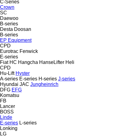
C-Series
Crown
SC
Daewoo
B-series
Desta
Doosan
B-series
EP Equipment
CPD
Eurotrac
Fenwick
E-series
Fiat
HC
Hangcha
HanseLifter
Heli
CPD
Hu-Lift
Hyster
A-series
E-series
H-series
J-series
Hyundai
JAC
Jungheinrich
DFG
EFG
Komatsu
FB
Lancer
BOSS
Linde
E-series
L-series
Lonking
LG