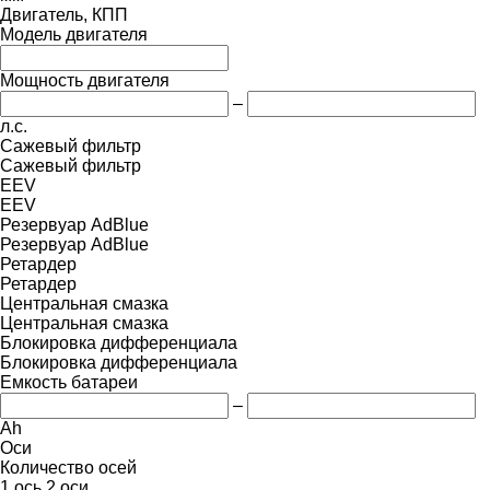
Двигатель, КПП
Модель двигателя
Мощность двигателя
–
л.с.
Сажевый фильтр
Сажевый фильтр
EEV
EEV
Резервуар AdBlue
Резервуар AdBlue
Ретардер
Ретардер
Центральная смазка
Центральная смазка
Блокировка дифференциала
Блокировка дифференциала
Емкость батареи
–
Ah
Оси
Количество осей
1 ось
2 оси