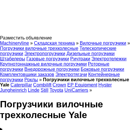
Разместить объявление
Machineryline
»
Складская техника
»
Вилочные погрузчики
»
Погрузчики вилочные трехколесные
Телескопические
погрузчики
Электропогрузчики
Дизельные погрузчики
Штабелеры
Газовые погрузчики
Ричтраки
Электротележки
Крупнотоннажные вилочные погрузчики
Роторные
погрузчики
Внедорожные погрузчики
Боковые погрузчики
Комплектовщики заказов
Электротягачи
Контейнерные
погрузчики
Роклы
»
Погрузчики вилочные трехколесные
Yale
Caterpillar
Combilift
Crown
EP Equipment
Hyster
Jungheinrich
Linde
Still
Toyota
UniCarriers
»
Погрузчики вилочные
трехколесные Yale