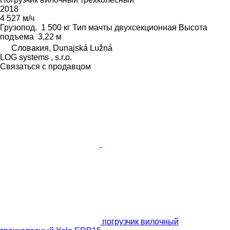
2018
4 527 м/ч
Грузопод.
1 500 кг
Тип мачты
двухсекционная
Высота
подъема
3,22 м
Словакия, Dunajská Lužná
LOG systems , s.r.o.
Связаться с продавцом
погрузчик вилочный