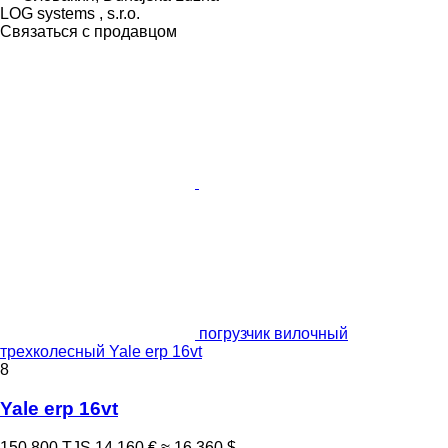
LOG systems , s.r.o.
Связаться с продавцом
погрузчик вилочный
трехколесный Yale erp 16vt
8
Yale erp 16vt
150 800 TJS
14 160 €
≈ 16 360 $