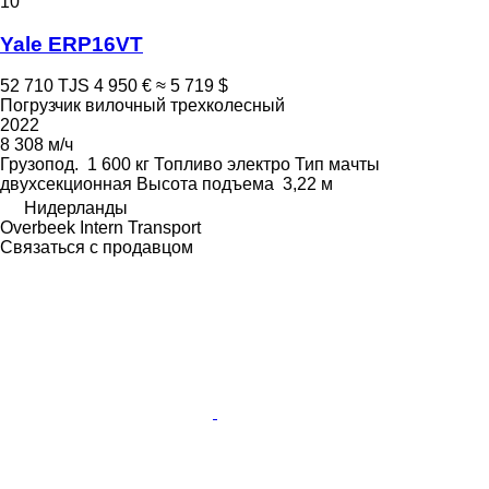
10
Yale ERP16VT
52 710 TJS
4 950 €
≈ 5 719 $
Погрузчик вилочный трехколесный
2022
8 308 м/ч
Грузопод.
1 600 кг
Топливо
электро
Тип мачты
двухсекционная
Высота подъема
3,22 м
Нидерланды
Overbeek Intern Transport
Связаться с продавцом