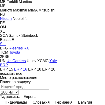
MB Forklift
Manitou
ME
Mariotti
Maximal
MiMA
Mitsubishi
FB
Nissan
Noblelift
FE
OM
XE
SCA
Samuk
Steinbock
Boss
LE
Still
EFG
R-series
RX
TCM
Toyota
2FBE
UN
UniCarriers
Utilev
XCMG
Yale
ERP
ERP 15
ERP 16
ERP 18
ERP 20
показать все
Место расположения
Поиск по радиусу
Таджикистан
Европа
Нидерланды
Словакия
Германия
Бельгия