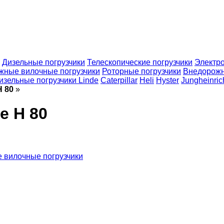
Дизельные погрузчики
Телескопические погрузчики
Электро
жные вилочные погрузчики
Роторные погрузчики
Внедорожн
изельные погрузчики Linde
Caterpillar
Heli
Hyster
Jungheinric
H 80
»
e H 80
 вилочные погрузчики