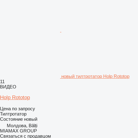
новый тилтротатор Holp Rototop
11
ВИДЕО
Holp Rototop
Цена по запросу
Тилтротатор
Состояние
новый
Молдова, Bălți
MIAMAX GROUP
Связаться с продавцом