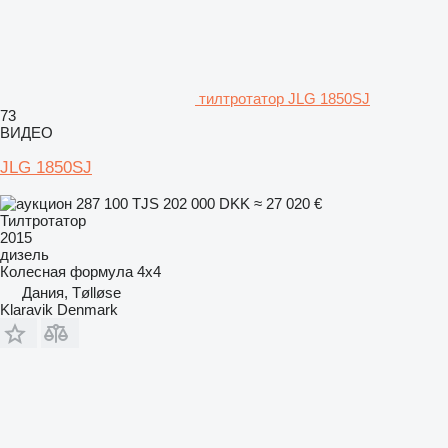
тилтротатор JLG 1850SJ
73
ВИДЕО
JLG 1850SJ
287 100 TJS
202 000 DKK
≈ 27 020 €
Тилтротатор
2015
дизель
Колесная формула
4x4
Дания, Tølløse
Klaravik Denmark