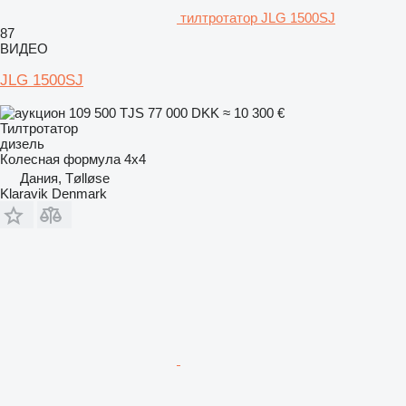
тилтротатор JLG 1500SJ
87
ВИДЕО
JLG 1500SJ
109 500 TJS
77 000 DKK
≈ 10 300 €
Тилтротатор
дизель
Колесная формула
4x4
Дания, Tølløse
Klaravik Denmark