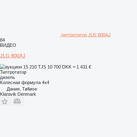
тилтротатор JLG 800AJ
84
ВИДЕО
JLG 800AJ
15 210 TJS
10 700 DKK
≈ 1 431 €
Тилтротатор
дизель
Колесная формула
4x4
Дания, Tølløse
Klaravik Denmark