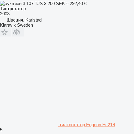
3 107 TJS
3 200 SEK
≈ 292,40 €
Тилтротатор
2003
Швеция, Karlstad
Klaravik Sweden
тилтротатор Engcon Ec219
5