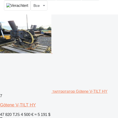
Все
тилтротатор Götene V-TILT HY
7
Götene V-TILT HY
47 820 TJS
4 500 €
≈ 5 191 $