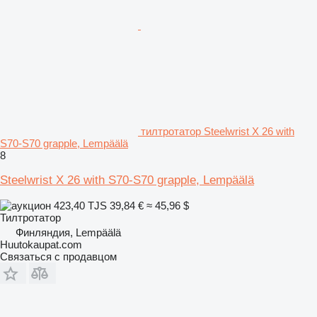
тилтротатор Steelwrist X 26 with
S70-S70 grapple, Lempäälä
8
Steelwrist X 26 with S70-S70 grapple, Lempäälä
423,40 TJS
39,84 €
≈ 45,96 $
Тилтротатор
Финляндия, Lempäälä
Huutokaupat.com
Связаться с продавцом