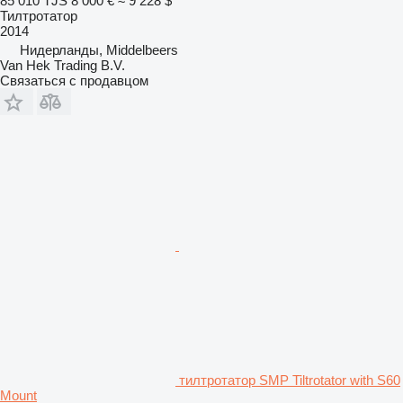
85 010 TJS
8 000 €
≈ 9 228 $
Тилтротатор
2014
Нидерланды, Middelbeers
Van Hek Trading B.V.
Связаться с продавцом
тилтротатор SMP Tiltrotator with S60
Mount