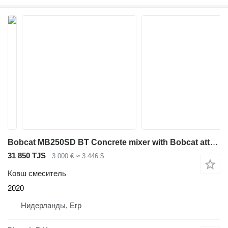
Bobcat MB250SD BT Concrete mixer with Bobcat attachment - discharge chu
31 850 TJS
3 000 €
≈ 3 446 $
Ковш смеситель
2020
Нидерланды, Erp