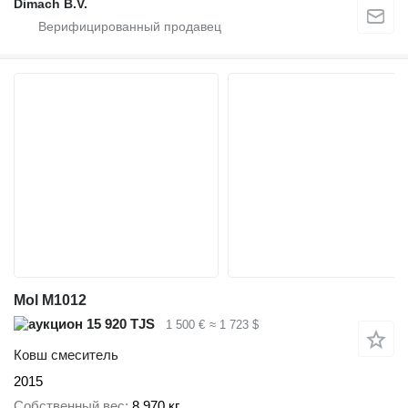
Dimach B.V.
Mol M1012
15 920 TJS
1 500 €
≈ 1 723 $
Ковш смеситель
2015
Собственный вес
8 970 кг