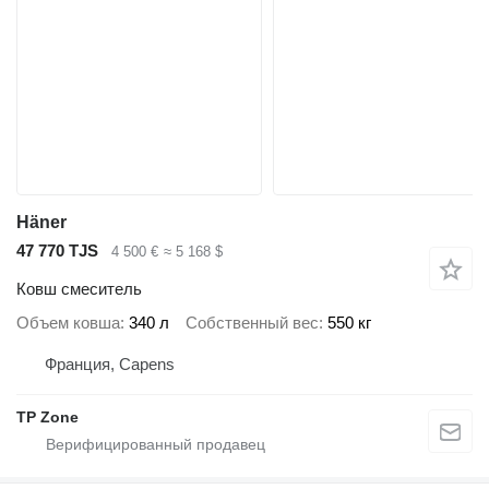
Häner
47 770 TJS
4 500 €
≈ 5 168 $
Ковш смеситель
Объем ковша
340 л
Собственный вес
550 кг
Франция, Capens
TP Zone