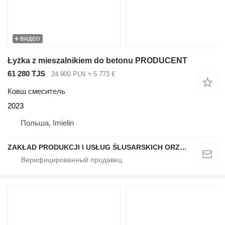
ВИДЕО
Łyżka z mieszalnikiem do betonu PRODUCENT
61 280 TJS
24 900 PLN
≈ 5 773 €
Ковш смеситель
2023
Польша, Imielin
ZAKŁAD PRODUKCJI I USŁUG ŚLUSARSKICH ORZEŁ