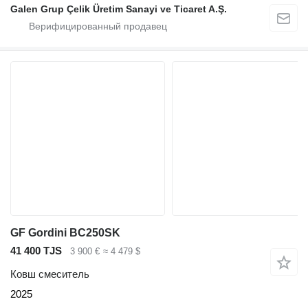
Galen Grup Çelik Üretim Sanayi ve Ticaret A.Ş.
GF Gordini BC250SK
41 400 TJS
3 900 €
≈ 4 479 $
Ковш смеситель
2025