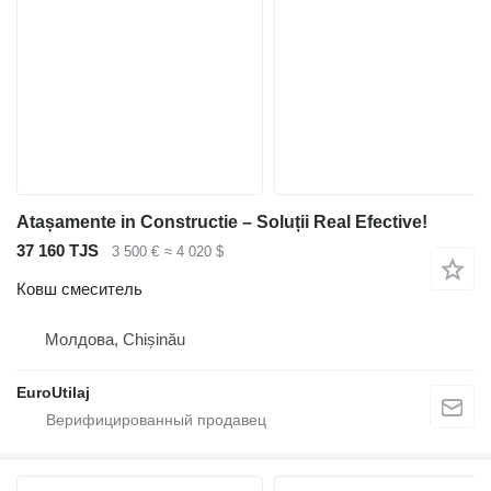
Atașamente in Constructie – Soluții Real Efective!
37 160 TJS
3 500 €
≈ 4 020 $
Ковш смеситель
Молдова, Chișinău
EuroUtilaj