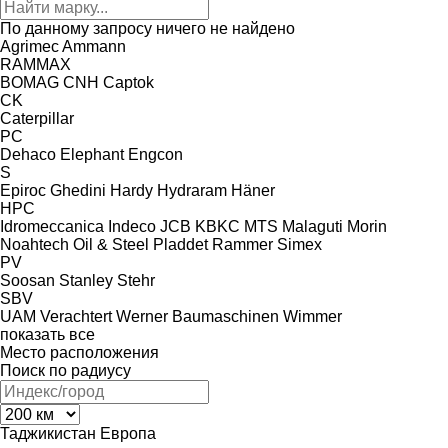
По данному запросу ничего не найдено
Agrimec
Ammann
RAMMAX
BOMAG
CNH
Captok
CK
Caterpillar
PC
Dehaco
Elephant
Engcon
S
Epiroc
Ghedini
Hardy
Hydraram
Häner
HPC
Idromeccanica
Indeco
JCB
KBKC
MTS
Malaguti
Morin
Noahtech
Oil & Steel
Pladdet
Rammer
Simex
PV
Soosan
Stanley
Stehr
SBV
UAM
Verachtert
Werner Baumaschinen
Wimmer
показать все
Место расположения
Поиск по радиусу
Таджикистан
Европа