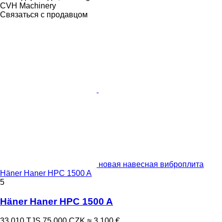
CVH Machinery
Связаться с продавцом
новая навесная виброплита
Häner Haner HPC 1500 A
5
Häner Haner HPC 1500 A
33 010 TJS
75 000 CZK
≈ 3 100 €