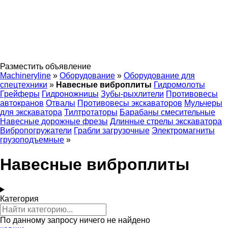
Разместить объявление
Machineryline
»
Оборудование
»
Оборудование для
спецтехники
»
Навесные виброплиты
Гидромолоты
Грейферы
Гидроножницы
Зубы-рыхлители
Противовесы
автокранов
Отвалы
Противовесы экскаваторов
Мульчеры
для экскаватора
Тилтротаторы
Барабаны смесительные
Навесные дорожные фрезы
Длинные стрелы экскаватора
Вибропогружатели
Грабли загрузочные
Электромагниты
грузоподъемные
»
Навесные виброплиты
Категория
По данному запросу ничего не найдено