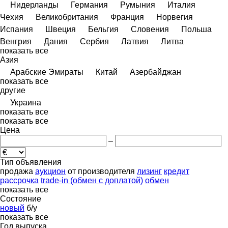
Нидерланды
Германия
Румыния
Италия
Чехия
Великобритания
Франция
Норвегия
Испания
Швеция
Бельгия
Словения
Польша
Венгрия
Дания
Сербия
Латвия
Литва
показать все
Азия
Арабские Эмираты
Китай
Азербайджан
показать все
другие
Украина
показать все
показать все
Цена
–
Тип объявления
продажа
аукцион
от производителя
лизинг
кредит
рассрочка
trade-in (обмен с доплатой)
обмен
показать все
Состояние
новый
б/у
показать все
Год выпуска