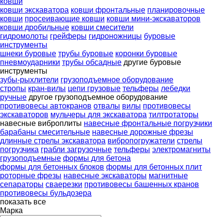
ковши
ковши экскаватора
ковши фронтальные
планировочные
ковши
просеивающие ковши
ковши мини-экскаваторов
ковши дробильные
ковши смесители
гидромолоты
грейферы
гидроножницы
буровые
инструменты
шнеки буровые
трубы буровые
коронки буровые
пневмоударники
трубы обсадные
другие буровые
инструменты
зубы-рыхлители
грузоподъемное оборудование
стропы
кран-вилы
цепи грузовые
тельферы
лебедки
ручные
другое грузоподъемное оборудование
противовесы автокранов
отвалы
вилы
противовесы
экскаваторов
мульчеры для экскаватора
тилтротаторы
навесные виброплиты
навесные фронтальные погрузчики
барабаны смесительные
навесные дорожные фрезы
длинные стрелы экскаватора
вибропогружатели
стрелы
погрузчика
грабли загрузочные
тельферы
электромагниты
грузоподъемные
формы для бетона
формы для бетонных блоков
формы для бетонных плит
роторные фрезы
навесные экскаваторы
магнитные
сепараторы
сваерезки
противовесы башенных кранов
противовесы бульдозера
показать все
Марка