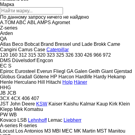
Марка
По данному запросу ничего не найдено
A.TOM
ABC
ABL
AMPS
Agromet
Z-series
Arden
QA
Atlas
Beco
Bobcat
Brand
Bressel und Lade
Brokk
Came
Cangini
Carrus
Case
Caterpillar
120
160
312
315
320
323
325
326
330
426
966
972
DMS
Düvelsdorf
Engcon
EC
S
Epiroc
Eurosteel
Everun
Fliegl
GA
Galen
Geith
Giant
Gjerstad
Globus
Gradall
Götene
HP
Harcon
Hardlife
Hardy
Hekamp
Henle
Herculano
Hill
Hitachi
Holp
Häner
HHG
JB
JCB
3CX
4CX
406
407
JST
John Deere
KSW
Kaiser
Kaishu
Kalmar
Kaup
Kirk
Klein
Klepp Mek
Komatsu
PW
WB
Kovaco
LSB
Lehnhoff
Lemac
Liebherr
A-series
R-series
Locust
Los Antonios
M3
MBI
MEC
MK Martin
MST
Manitou