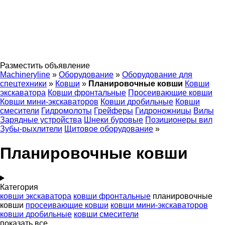
Разместить объявление
Machineryline
»
Оборудование
»
Оборудование для
спецтехники
»
Ковши
»
Планировочные ковши
Ковши
экскаватора
Ковши фронтальные
Просеивающие ковши
Ковши мини-экскаваторов
Ковши дробильные
Ковши
смесители
Гидромолоты
Грейферы
Гидроножницы
Вилы
Зарядные устройства
Шнеки буровые
Позиционеры вил
Зубы-рыхлители
Щитовое оборудование
»
Планировочные ковши
Категория
ковши экскаватора
ковши фронтальные
планировочные
ковши
просеивающие ковши
ковши мини-экскаваторов
ковши дробильные
ковши смесители
показать все