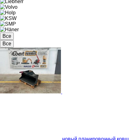
Все
Все
новый планировочный ковш