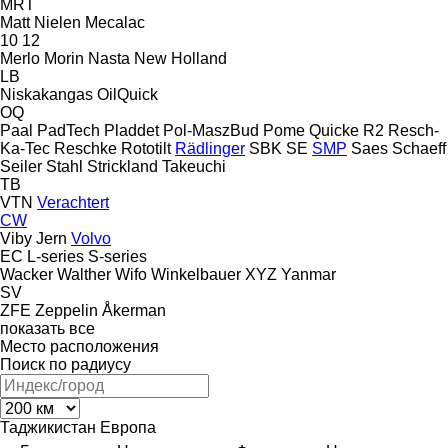
MRT
Matt Nielen
Mecalac
10
12
Merlo
Morin
Nasta
New Holland
LB
Niskakangas
OilQuick
OQ
Paal
PadTech
Pladdet
Pol-MaszBud
Pome
Quicke
R2
Resch-
Ka-Tec
Reschke
Rototilt
Rädlinger
SBK
SE
SMP
Saes
Schaeff
Seiler
Stahl
Strickland
Takeuchi
TB
VTN
Verachtert
CW
Viby Jern
Volvo
EC
L-series
S-series
Wacker
Walther
Wifo
Winkelbauer
XYZ
Yanmar
SV
ZFE
Zeppelin
Åkerman
показать все
Место расположения
Поиск по радиусу
Таджикистан
Европа