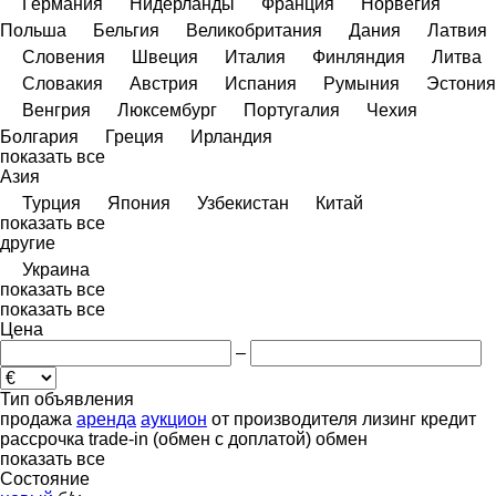
Германия
Нидерланды
Франция
Норвегия
Польша
Бельгия
Великобритания
Дания
Латвия
Словения
Швеция
Италия
Финляндия
Литва
Словакия
Австрия
Испания
Румыния
Эстония
Венгрия
Люксембург
Португалия
Чехия
Болгария
Греция
Ирландия
показать все
Азия
Турция
Япония
Узбекистан
Китай
показать все
другие
Украина
показать все
показать все
Цена
–
Тип объявления
продажа
аренда
аукцион
от производителя
лизинг
кредит
рассрочка
trade-in (обмен с доплатой)
обмен
показать все
Состояние