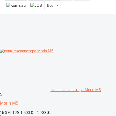
Все
ковш экскаватора Morin M5
5
Morin M5
15 970 TJS
1 500 €
≈ 1 733 $