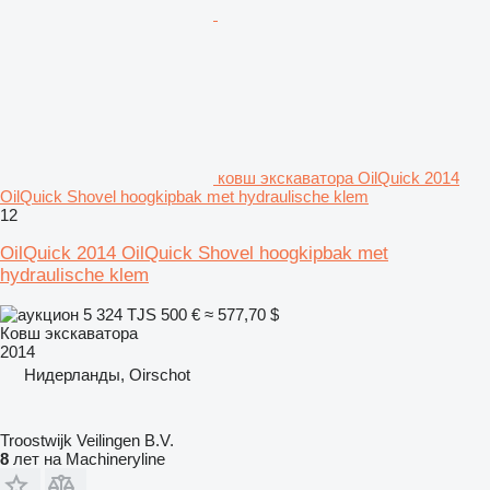
ковш экскаватора OilQuick 2014
OilQuick Shovel hoogkipbak met hydraulische klem
12
OilQuick 2014 OilQuick Shovel hoogkipbak met
hydraulische klem
5 324 TJS
500 €
≈ 577,70 $
Ковш экскаватора
2014
Нидерланды, Oirschot
Troostwijk Veilingen B.V.
8
лет на Machineryline