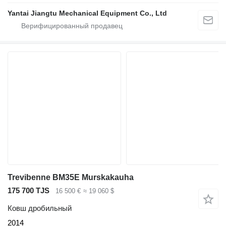
Yantai Jiangtu Mechanical Equipment Co., Ltd
Trevibenne BM35E Murskakauha
175 700 TJS
16 500 €
≈ 19 060 $
Ковш дробильный
2014