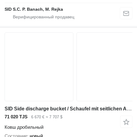
SID S.C. P. Banach, M. Rejka
SID Side discharge bucket / Schaufel mit seitlichen Auswurf (LBW-1)
71 020 TJS
6 670 €
≈ 7 707 $
Ковш дробильный
Состояние
новый