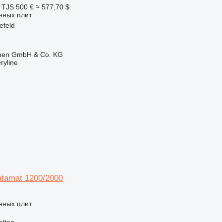
 TJS
500 €
≈ 577,70 $
нных плит
efeld
ionen GmbH & Co. KG
ryline
tamat 1200/2000
нных плит
tten