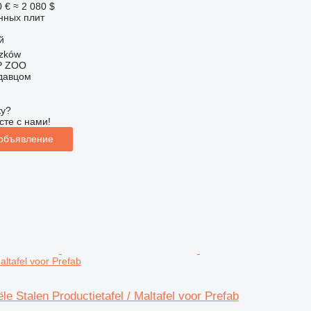
0 €
≈ 2 080 $
нных плит
й
zków
P ZOO
одавцом
ку?
сте с нами!
 объявление
Maltafel voor Prefab
le Stalen Productietafel / Maltafel voor Prefab