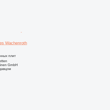
es Wachenroth
нных плит
tten
hinen GmbH
одавцом