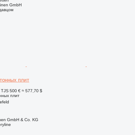
hinen GmbH
одавцом
тонных плит
 TJS
500 €
≈ 577,70 $
нных плит
efeld
ionen GmbH & Co. KG
ryline