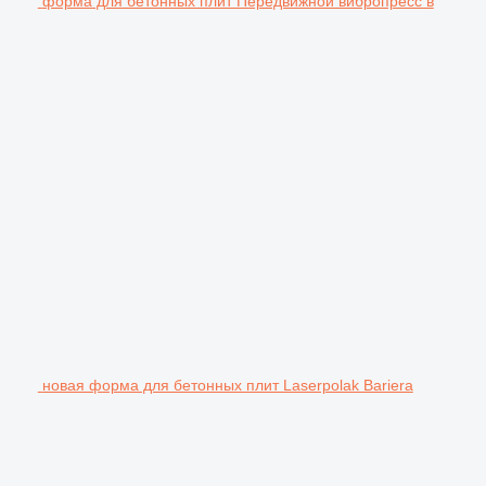
форма для бетонных плит Передвижной вибропресс в
новая форма для бетонных плит Laserpolak Bariera