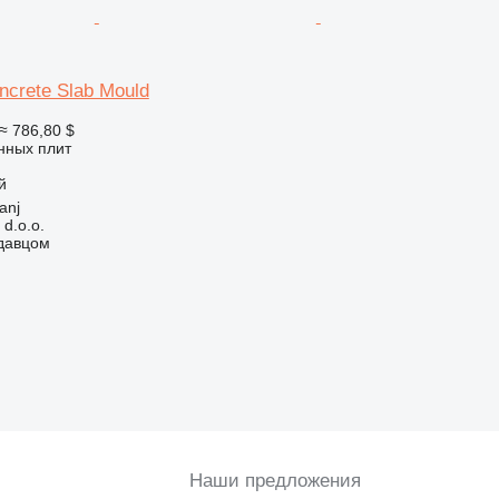
ncrete Slab Mould
≈ 786,80 $
нных плит
й
anj
 d.o.o.
одавцом
Наши предложения