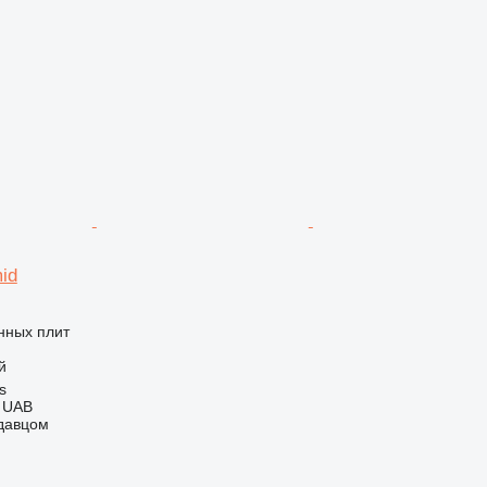
mid
нных плит
й
s
l UAB
одавцом