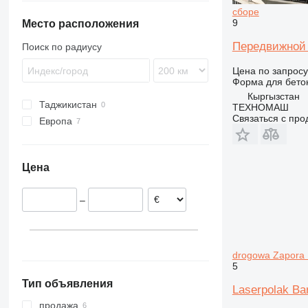
сборе
9
Место расположения
Передвижной 
Поиск по радиусу
Цена по запросу
Форма для бето
Кыргызстан
Таджикистан
ТЕХНОМАШ
Связаться с пр
Европа
Германия
Словения
Цена
Польша
Литва
–
drogowa Zapora
5
Тип объявления
Laserpolak Ba
продажа