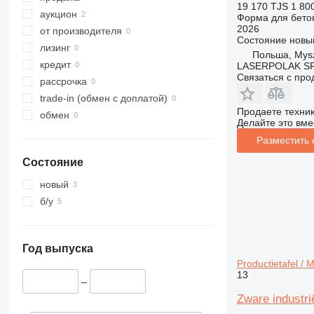
19 170 TJS
1 80
аукцион
Форма для бето
2026
от производителя
Состояние
новы
лизинг
Польша, Mys
кредит
LASERPOLAK S
Связаться с пр
рассрочка
trade-in (обмен с доплатой)
Продаете техни
обмен
Делайте это вме
Разместить
Состояние
новый
б/у
Год выпуска
Productietafel / 
13
–
Zware industrië