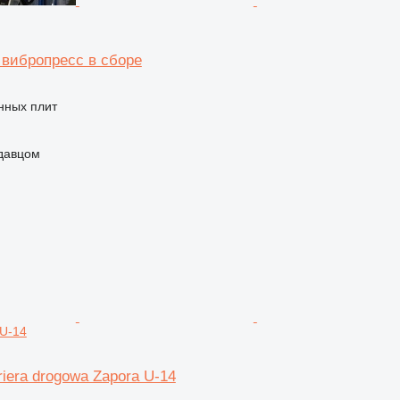
вибропресс в сборе
нных плит
одавцом
 U-14
riera drogowa Zapora U-14