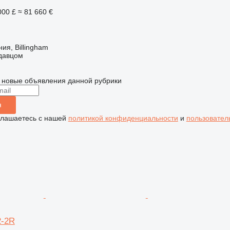
000 £
≈ 81 660 €
ия, Billingham
одавцом
 новые объявления данной рубрики
я
глашаетесь с нашей
политикой конфиденциальности
и
пользовател
2-2R