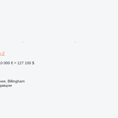
-2
10 000 €
≈ 127 100 $
ия, Billingham
одавцом