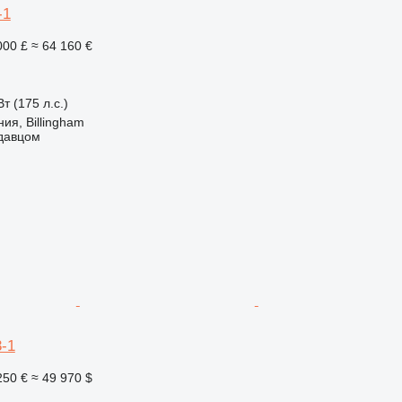
-1
000 £
≈ 64 160 €
т (175 л.с.)
ия, Billingham
одавцом
-1
250 €
≈ 49 970 $