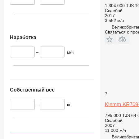
1 304 000 TJS
1
Сваебой
2017
3 552 м/ч
Великобритан
Связаться с пр
Наработка
–
м/ч
Собственный вес
7
Klemm KR709
–
кг
795 000 TJS
64 
Сваебой
2007
11 000 м/ч
Великобритан