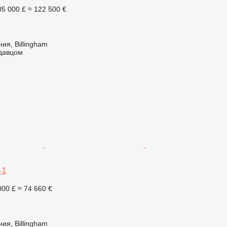
05 000 £
≈ 122 500 €
ия, Billingham
одавцом
-1
000 £
≈ 74 660 €
ия, Billingham