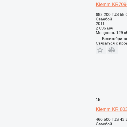
Klemm KR709
683 200 TJS
55 
Сваебой
2011
2 096 м/ч
Мощность
129 кВ
Великобритан
Связаться с пр
15
Klemm KR 803
460 500 TJS
43 
Сваебой