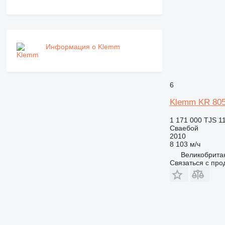
Информация о Klemm
6
Klemm KR 805
1 171 000 TJS
1
Сваебой
2010
8 103 м/ч
Великобритан
Связаться с пр