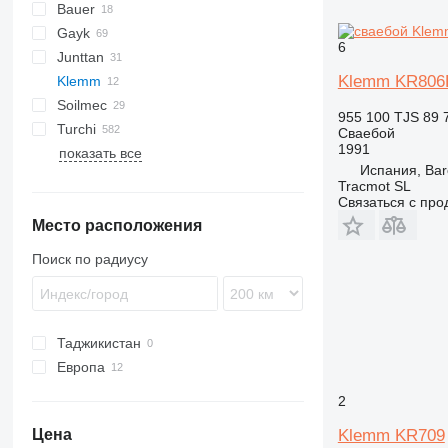
Bauer
Mobilram
ROC
800
Gayk
BG
T 21
B-series
MC
D-series
6
Junttan
BV
C-series
RH
HRE
KH
HBR
223
AF
ECM
2054
Klemm KR806
Klemm
RG
1412C
PM
Soilmec
709-2
LB
HR
MW
HC
HD
Commando
683
955 100 TJS
89 
Turchi
KR
LRB
Pantera
PSM
CF
Сваебой
1991
показать все
R-series
R210
260S
PD
EC
XC
H
KR702-2R
Испания, Bar
R312
300F
XG
KR709
Tracmot SL
SF
XR
KR802
Связаться с пр
Место расположения
SM
KR803
SR
KR805
Поиск по радиусу
KR806
Таджикистан
Европа
Великобритания
2
Швеция
Klemm KR709
Цена
Испания