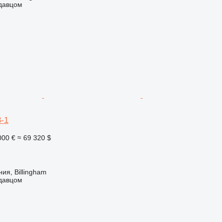
одавцом
-1
000 €
≈ 69 320 $
ия, Billingham
одавцом