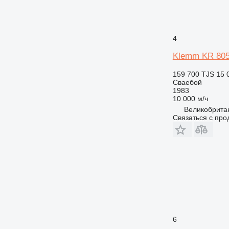
4
Klemm KR 80
159 700 TJS
15 
Сваебой
1983
10 000 м/ч
Великобритан
Связаться с пр
6