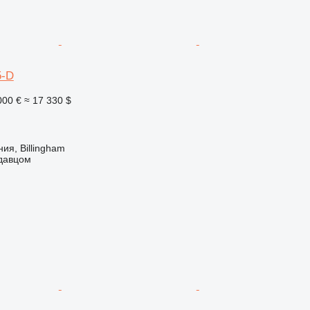
5-D
000 €
≈ 17 330 $
ия, Billingham
одавцом