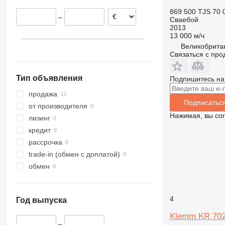
869 500 TJS
70 
–
Сваебой
2013
13 000 м/ч
Великобритан
Связаться с пр
Тип объявления
Подпишитесь на
продажа
Подписатьс
от производителя
Нажимая, вы со
лизинг
кредит
рассрочка
trade-in (обмен с доплатой)
обмен
4
Год выпуска
Klemm KR 70
–