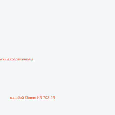
ьским соглашением
.
сваебой Klemm KR 702-2R