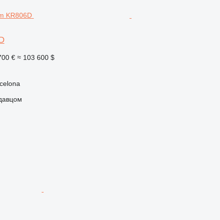
D
700 €
≈ 103 600 $
celona
одавцом