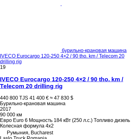
бурильно-крановая машина
IVECO Eurocargo 120-250 4×2 / 90 tho. km / Telecom 20
drilling rig
19
IVECO Eurocargo 120-250 4×2 / 90 tho. km /
Telecom 20 drilling rig
440 800 TJS
41 400 €
≈ 47 830 $
Бурильно-крановая машина
2017
90 000 км
Евро
Euro 6
Мощность
184 кВт (250 л.с.)
Топливо
дизель
Колесная формула
4x2
Румыния, Bucharest
Laslo Truck Romania