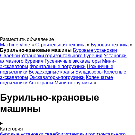
Разместить объявление
Machineryline
»
Строительная техника
»
Буровая техника
»
Бурильно-крановые машины
Буровые установки
Сваебои
Установки горизонтального бурения
Установки
алмазного бурения
Гусеничные экскаваторы
Мини-
экскаваторы
Фронтальные погрузчики
Ножничные
подъемники
Вездеходные краны
Бульдозеры
Колесные
экскаваторы
Экскаваторы-погрузчики
Коленчатые
подъемники
Автокраны
Мини-погрузчики
»
Бурильно-крановые
машины
Категория
буровые установки
сваебои
установки горизонтального