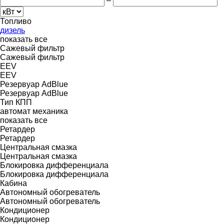
–
Топливо
дизель
показать все
Сажевый фильтр
Сажевый фильтр
EEV
EEV
Резервуар AdBlue
Резервуар AdBlue
Тип КПП
автомат
механика
показать все
Ретардер
Ретардер
Центральная смазка
Центральная смазка
Блокировка дифференциала
Блокировка дифференциала
Кабина
Автономный обогреватель
Автономный обогреватель
Кондиционер
Кондиционер