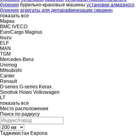
бурения
бурильно-крановые машины
установки алмазного
бурения
агрегаты для депарафинизации скважин
показать все
Марка
BMC
IVECO
EuroCargo
Magirus
Isuzu
ELF
MAN
TGM
Mercedes-Benz
Unimog
Mitsubishi
Canter
Renault
D-series
G-series
Kerax
Sinotruk Howo
Volkswagen
LT
показать все
Место расположения
Поиск по радиусу
Таджикистан
Европа