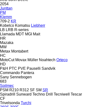
2054
Junttan
PM
Klemm
709-2
KR
Kobelco
Komatsu
Liebherr
LB
LRB
R-series
Llamada
MDT
MGI
Mait
HR
Mazaka
MW
Metax
Montabert
HC
MotoCut
Movax
Müller
Noahtech
Orteco
HD
P&H
PTC
PVE
Pauselli
Sandvik
Commando
Pantera
Sany
Sennebogen
683
Soilmec
PSM
R210
R312
SF
SM
SR
Spiradrill
Sunward
Techno Drill
Tecniwell
Tescar
CF
Trivelsonda
Turchi