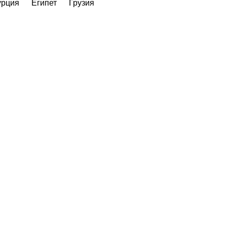
урция
Египет
Грузия