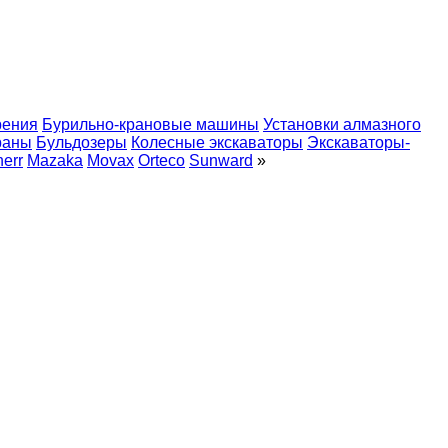
рения
Бурильно-крановые машины
Установки алмазного
раны
Бульдозеры
Колесные экскаваторы
Экскаваторы-
herr
Mazaka
Movax
Orteco
Sunward
»