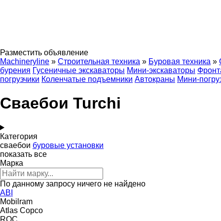
Разместить объявление
Machineryline
»
Строительная техника
»
Буровая техника
»
бурения
Гусеничные экскаваторы
Мини-экскаваторы
Фронт
погрузчики
Коленчатые подъемники
Автокраны
Мини-погру
Сваебои Turchi
Категория
сваебои
буровые установки
показать все
Марка
По данному запросу ничего не найдено
ABI
Mobilram
Atlas Copco
ROC