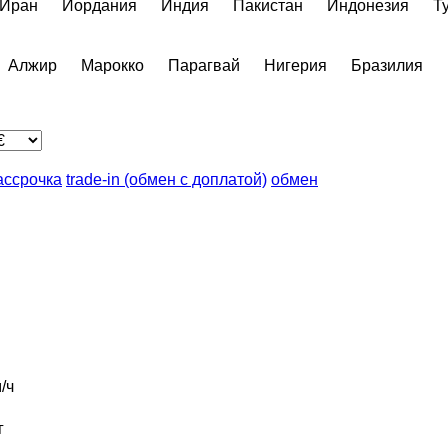
Иран
Иордания
Индия
Пакистан
Индонезия
Т
Алжир
Марокко
Парагвай
Нигерия
Бразилия
ассрочка
trade-in (обмен с доплатой)
обмен
/ч
г