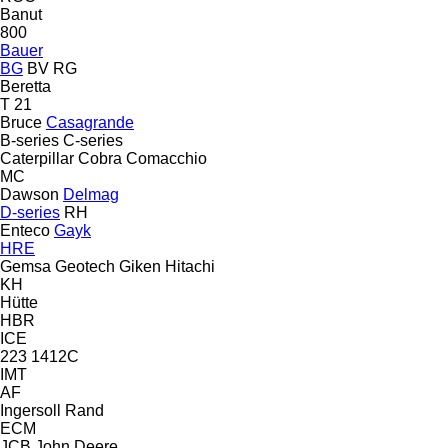
Banut
800
Bauer
BG
BV
RG
Beretta
T 21
Bruce
Casagrande
B-series
C-series
Caterpillar
Cobra
Comacchio
MC
Dawson
Delmag
D-series
RH
Enteco
Gayk
HRE
Gemsa
Geotech
Giken
Hitachi
KH
Hütte
HBR
ICE
223
1412C
IMT
AF
Ingersoll Rand
ECM
JCB
John Deere