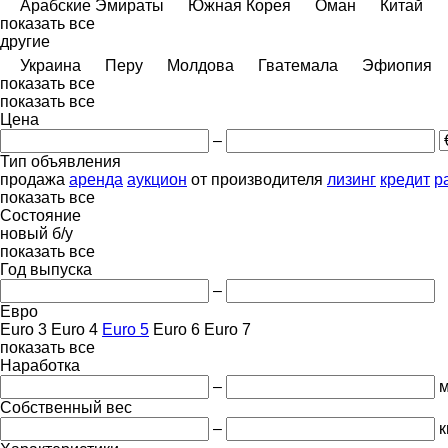
Арабские Эмираты
Южная Корея
Оман
Китай
показать все
другие
Украина
Перу
Молдова
Гватемала
Эфиопия
показать все
показать все
Цена
–
Тип объявления
продажа
аренда
аукцион
от производителя
лизинг
кредит
р
показать все
Состояние
новый
б/у
показать все
Год выпуска
–
Евро
Euro 3
Euro 4
Euro 5
Euro 6
Euro 7
показать все
Наработка
–
м
Собственный вес
–
к