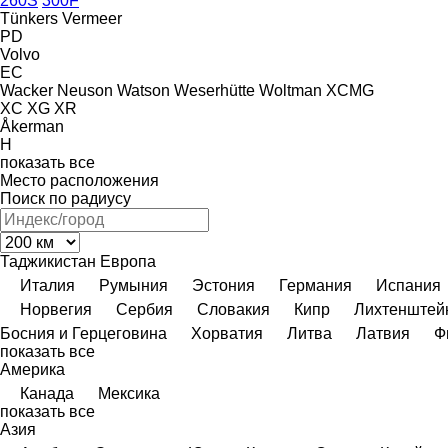
260S
300F
Tünkers
Vermeer
PD
Volvo
EC
Wacker Neuson
Watson
Weserhütte
Woltman
XCMG
XC
XG
XR
Åkerman
H
показать все
Место расположения
Поиск по радиусу
Таджикистан
Европа
Италия
Румыния
Эстония
Германия
Испания
Норвегия
Сербия
Словакия
Кипр
Лихтенштей
Босния и Герцеговина
Хорватия
Литва
Латвия
Ф
показать все
Америка
Канада
Мексика
показать все
Азия