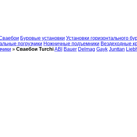
Сваебои
Буровые установки
Установки горизонтального бу
альные погрузчики
Ножничные подъемники
Вездеходные к
зчики
»
Сваебои Turchi
ABI
Bauer
Delmag
Gayk
Junttan
Lieb