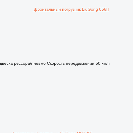
фронтальный погрузчик LiuGong 856H
двеска
рессора/пневмо
Скорость передвижения
50 км/ч