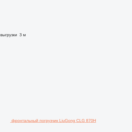
выгрузки
3 м
фронтальный погрузчик LiuGong CLG 870H