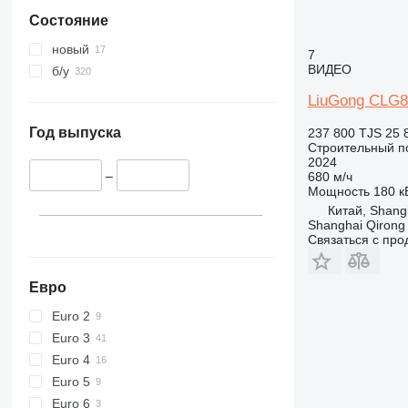
953
Состояние
955
956
новый
7
962
ВИДЕО
б/у
963
LiuGong CLG
966
972
Год выпуска
237 800 TJS
25 
Строительный по
973
2024
980
–
680 м/ч
Мощность
180 кВ
982
Китай, Shang
986
Shanghai Qirong 
Связаться с пр
988
990
992
Евро
D series
Euro 2
F-series
Euro 3
G-series
Euro 4
GC
Euro 5
IT
Euro 6