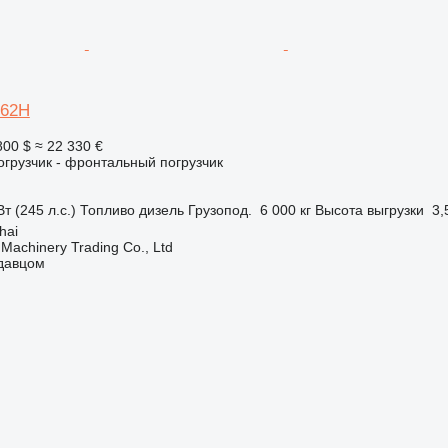
862H
800 $
≈ 22 330 €
грузчик - фронтальный погрузчик
т (245 л.с.)
Топливо
дизель
Грузопод.
6 000 кг
Высота выгрузки
3,
hai
Machinery Trading Co., Ltd
одавцом