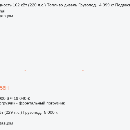
ность
162 кВт (220 л.с.)
Топливо
дизель
Грузопод.
4 999 кг
Подвес
hai
одавцом
856H
000 $
≈ 19 040 €
грузчик - фронтальный погрузчик
т (229 л.с.)
Грузопод.
5 000 кг
одавцом