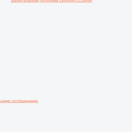
фронтальный погрузчик LiuGong CLG856
ьским соглашением
.