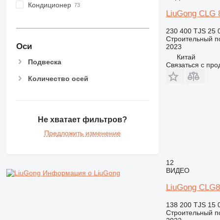
Кондиционер
LiuGong CLG 
230 400 TJS
25 
Строительный по
Оси
2023
Китай
Подвеска
Связаться с пр
Количество осей
Не хватает фильтров?
Предложить изменение
12
ВИДЕО
Информация о LiuGong
LiuGong CLG8
138 200 TJS
15 
Строительный по