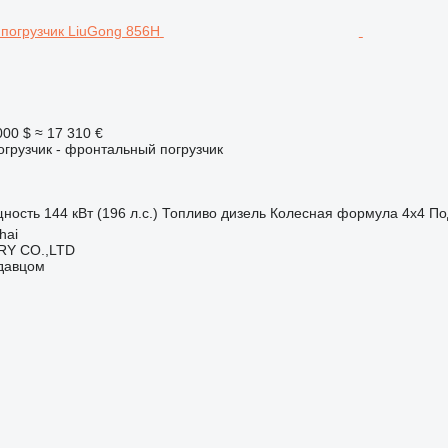
000 $
≈ 17 310 €
грузчик - фронтальный погрузчик
ность
144 кВт (196 л.с.)
Топливо
дизель
Колесная формула
4x4
По
hai
Y CO.,LTD
одавцом