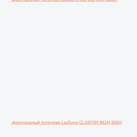
фронтальный погрузчик LiuGong CLG870H 862H 856H