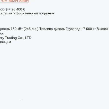
70H 862H 856H
500 $
≈ 26 400 €
грузчик - фронтальный погрузчик
ность
180 кВт (245 л.с.)
Топливо
дизель
Грузопод.
7 000 кг
Высота 
hai
ry Trading Co., LTD
одавцом