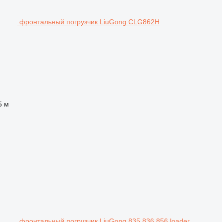
фронтальный погрузчик LiuGong CLG862H
5 м
фронтальный погрузчик LiuGong 835 836 856 loader