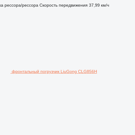
ка
рессора/рессора
Скорость передвижения
37,99 км/ч
фронтальный погрузчик LiuGong CLG856H