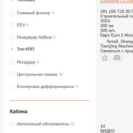
LiuGong CLG8
281 100 TJS
30 
Сажевый фильтр
Строительный по
2024
EEV
300 км
300 м/ч
Евро
Euro 5
Мощ
Резервуар AdBlue
Китай, Shang
TianQing Machine
Тип КПП
Связаться с пр
Ретардер
Центральная смазка
Блокировка дифференциала
Кабина
Автономный обогреватель
14
ВИДЕО