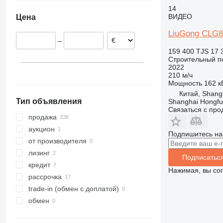
Польша
Узбекистан
14
824
Robot
4080
ВИДЕО
Цена
Нидерланды
906
S-Series
5080
Норвегия
907
TM
9080
LiuGong CLG8
–
Эстония
908
T-series
159 400 TJS
17 
Словения
910
Строительный по
2022
Италия
914
210 м/ч
показать все
918
Мощность
162 кВ
920
Китай, Shang
Тип объявления
Shanghai Hongfur
924
Связаться с пр
926
продажа
928
аукцион
Подпишитесь на
930
от производителя
931
лизинг
Подписатьс
936
кредит
Нажимая, вы со
938
рассрочка
941
trade-in (обмен с доплатой)
943
обмен
950