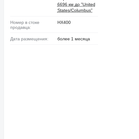
6696 км до "United
States/Columbus"
Номер в стоке
HX400
продавца:
Дата размещения:
более 1 месяца