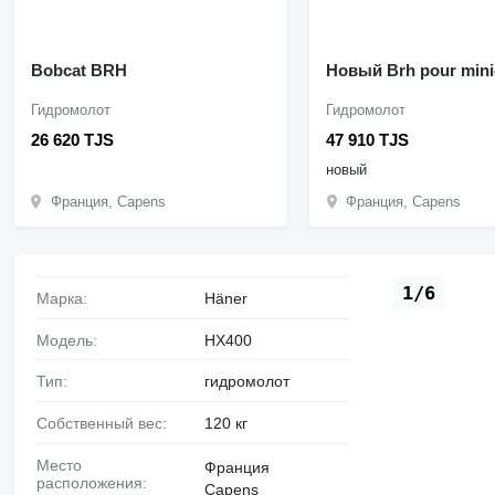
Bobcat BRH
Новый Brh pour mini
Гидромолот
Гидромолот
26 620 TJS
47 910 TJS
новый
Франция, Capens
Франция, Capens
1/6
Марка:
Häner
Модель:
HX400
Тип:
гидромолот
Собственный вес:
120 кг
Место
Франция
расположения:
Capens