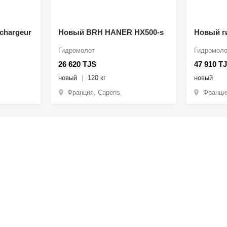
chargeur
Новый BRH HANER HX500-s
Новый г
Гидромолот
Гидромоло
26 620 TJS
47 910 T
новый
120 кг
новый
Франция, Capens
Франци