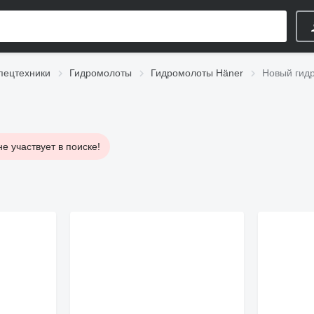
пецтехники
Гидромолоты
Гидромолоты Häner
Новый гид
е участвует в поиске!