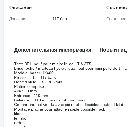
Описание
Состоян
Давление:
117 бар
Состояние
Дополнительная информация — Новый гид
Titre: BRH neuf pour minipelle de 1T à 3T5
Brise roche / marteau hydraulique neuf pour mini pelle de 1T 
Modèle :haner HX400
Pression : 88 -117 bars
Débit d’huile : 15 - 30 l/min
Platine comprise
Axe : 30 mm
Entreaxe : 110 mm
Balancier : 110 mm mini à 145 mm maxi
Ce marteau est vendu avec pic neuf et flexibles neufs et kit d
Montage platine pour attache rapide possible ( acb
klac
lehnhoff
arden