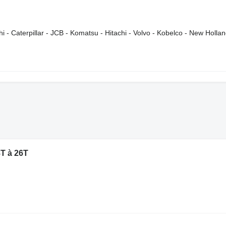
i - Caterpillar - JCB - Komatsu - Hitachi - Volvo - Kobelco - New Holla
T à 26T