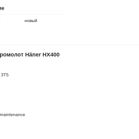
ие
:
новый
ромолот Häner HX400
à 3T5
e maintenance