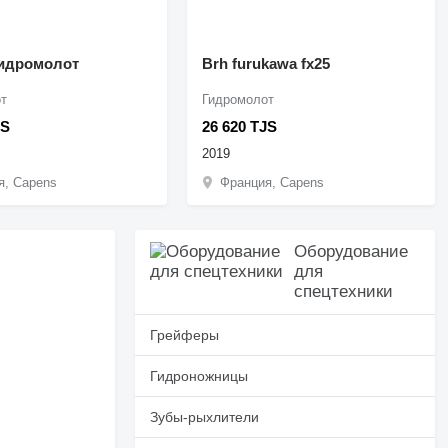
идромолот
Brh furukawa fx25
т
Гидромолот
JS
26 620 TJS
2019
я, Capens
Франция, Capens
Оборудование
для
спецтехники
Грейферы
Гидроножницы
Зубы-рыхлители