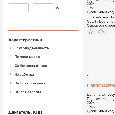
2024
1 м/ч
–
км
Гусеничный ход
Арабские Эм
Quality Equipme
Связаться с пр
Характеристики
Грузоподъемность
Полная масса
Собственный вес
Наработка
1
Высота подъема
Platform Bask
Вылет стрелы
Цена по запросу
Подъемник - по
2024
1 м/ч
Гусеничный ход
Двигатель, КПП