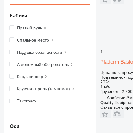
Кабина
Правый руль
Спальное место
1
Подушка безопасности
Platform Bask
Автономный обогреватель
Цена по запросу
Кондиционер
Подъемник - по
2024
1 м/ч
Круиз-контроль (темпомат)
Грузопод.
2 700
Арабские Эм
Тахограф
Quality Equipme
Связаться с пр
Оси