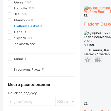
Genie
RM
A-Series
A series
Leonardo
AHK
TRACCESS
CM
Jumper
WAV
CF
DK
AMWP
105
R-series
CA
F-series
Aumark
FL
FS
300
Haulotte
RV
SF
D series
HD
LF
DL
GTBZ
120
Ranger
500
AWP
AMZ
GTHZ
Platform Basket 
JLG
SP
SG
JCPT
135
Transit
1500
GH
MZ
HS
Compact
HK
700
LL
EX
C-series
IT
Daily
4600
PNT
D-Max
IG
N-Series
527
56
Manitou
SR
V-Series
150
GR
Toucan
HV
H-series
EuroCargo
4700
ELF
IT
S-Series
10
SPX
KK
A-series
Defender
SL
F8
1932
MC
DS
Platform Bask
Platform Basket
SV
X-Series
160
GS
HA
Eurotech
M-Series
25AM
AR
L2000
2033
EAB
AETJ
HZ
Parma
Actros
MPR
Canter
Canter
M-series
09AC
120
Cabstar
Octopussy
1550
Movano
S151-16E
PTK
Expert
Porter
Renault
XL
180
IWP
HM
Eurotrakker
NPR
80
AS
LE
2633
ES
ATJ
XE
Antos
ROTO
HR
NT
Snake
1650
Vivaro
S151-19E
Spider 18.90 Pro
Nano SP
166 1
Телескопически
Skyjack
260
S series
HT
Stralis
NQR
153-12
MT
TGA
2684 RT
MRT
Arocs
N-series
1830
S171-12E
Spider 20.95
D-series
Bluelift SA18
P-series
2025
показать все
TZ
Optimum
Trakker
260MRT
SR
TGL
3392
MT
Atego
TD
2100
S175-19E
K-series
TB 270
S-series
SJ
A-series
A314
266
SWSL
815
TA
LEO23GT
URW
AB
Crafter
FE
GTBZ
BOSS X3
ZA
3309
80 м/ч
Z series
Star
340AJ
SS
TGM
6092 RT
M series
Axor
2200
S225-12E
Kerax
T-series
AB
DA
T-series
LEO25T
SL
LT
FL
XG
ZS
5201
Швеция, Karl
Klaravik Sweden
400SC
T-series
TGS
TJ
E-Class
2300
Manager
M-series
TJ
LEO30T
TM
FM
ZT
Мини
450
TGX
ULM
Econic
2500
Mascott
S-series
LEO35T
X-series
FMX
460
VJR
S-Class
2900
Master
SL
LEO36T
N-series
Гусеничный ход
500
SK
3000
Maxity
TB
S-series
510
Sprinter
4200
Midliner
TM
Место расположения
520
Unimog
Midlum
600
Vario
T-series
Поиск по радиусу
660
Trafic
21
680
800