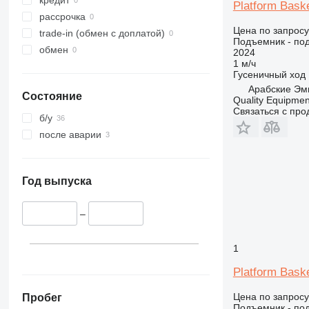
E-series
Platform Bask
рассрочка
Liftlux
Цена по запросу
trade-in (обмен с доплатой)
Pecolift
Подъемник - по
обмен
R-series
2024
1 м/ч
Toucan
Гусеничный ход
Арабские Эм
Состояние
Quality Equipme
Связаться с пр
б/у
после аварии
Год выпуска
–
1
Platform Bask
Цена по запросу
Пробег
Подъемник - по