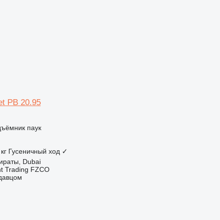
et PB 20.95
дъёмник паук
 кг
Гусеничный ход
✓
ираты, Dubai
nt Trading FZCO
одавцом