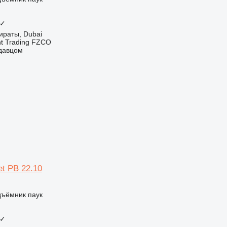
✓
ираты, Dubai
nt Trading FZCO
одавцом
et PB 22.10
дъёмник паук
✓