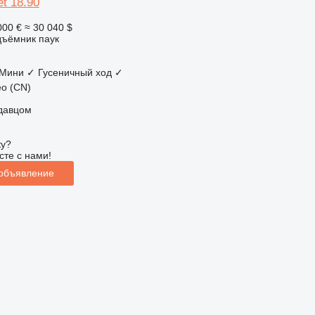
et 18.90
000 €
≈ 30 040 $
дъёмник паук
Мини
✓
Гусеничный ход
✓
o (CN)
одавцом
ку?
сте с нами!
 объявление