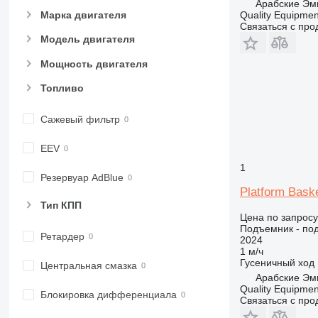
Арабские Эм
Quality Equipme
Марка двигателя
Связаться с пр
Модель двигателя
Мощность двигателя
Топливо
Сажевый фильтр
EEV
1
Резервуар AdBlue
Platform Bask
Тип КПП
Цена по запросу
Подъемник - по
Ретардер
2024
1 м/ч
Гусеничный ход
Центральная смазка
Арабские Эм
Quality Equipme
Блокировка дифференциала
Связаться с пр