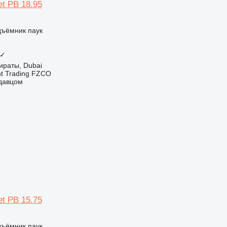
et PB 18.95
дъёмник паук
✓
ираты, Dubai
nt Trading FZCO
одавцом
et PB 15.75
дъёмник паук