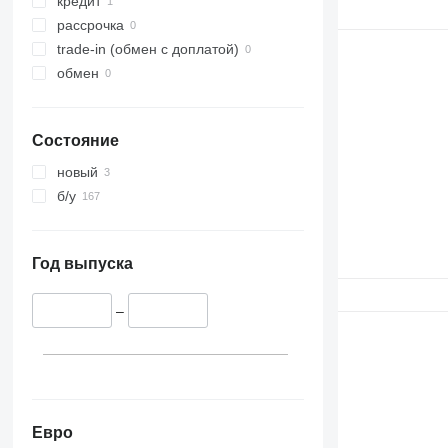
кредит
DSP
рассрочка
E-series
trade-in (обмен с доплатой)
Liftlux
обмен
Pecolift
R-series
Toucan
Состояние
новый
б/у
Год выпуска
–
Евро