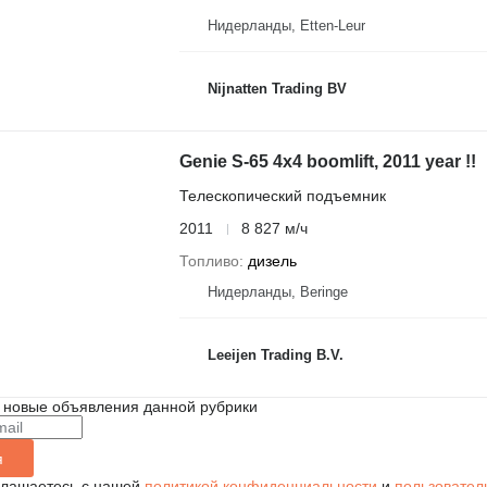
Нидерланды, Etten-Leur
Nijnatten Trading BV
Genie S-65 4x4 boomlift, 2011 year !!
Телескопический подъемник
2011
8 827 м/ч
Топливо
дизель
Нидерланды, Beringe
Leeijen Trading B.V.
 новые объявления данной рубрики
я
глашаетесь с нашей
политикой конфиденциальности
и
пользовател