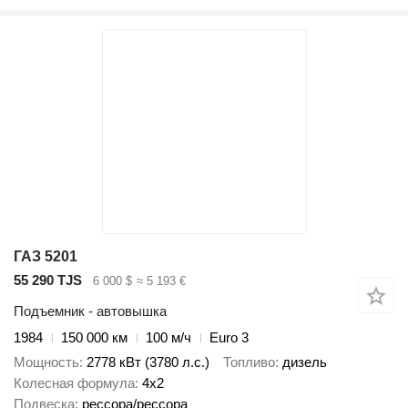
ГАЗ 5201
55 290 TJS
6 000 $
≈ 5 193 €
Подъемник - автовышка
1984
150 000 км
100 м/ч
Euro 3
Мощность
2778 кВт (3780 л.с.)
Топливо
дизель
Колесная формула
4x2
Подвеска
рессора/рессора