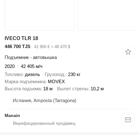
IVECO TLR 18
446 700 TJS
41 950 €
≈ 48 470 $
Подъемник - автовышка
2020
42 405 м/ч
Топливо
дизель
Грузопод.
230 кг
Марка подъемника
MOVEX
Высота подъема
18 м
Вылет стрелы
10,2 м
Испания, Amposta (Tarragona)
Manain