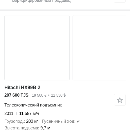
Hitachi HX99B-2
207 600 TJS
19 500 €
≈ 22 530 $
Телескопический подъемник
2011
11 587 м/ч
Грузопод.
200 кг
Гусеничный ход
✓
Высота подъема
9,7 м