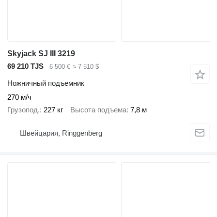
Skyjack SJ III 3219
69 210 TJS
6 500 €
≈ 7 510 $
Ножничный подъемник
270 м/ч
Грузопод.
227 кг
Высота подъема
7,8 м
Швейцария, Ringgenberg