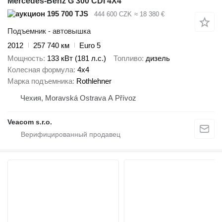
Mercedes-Benz G 300 CDI 4X4
195 700 TJS
444 600 CZK
≈ 18 380 €
Подъемник - автовышка
2012
257 740 км
Euro 5
Мощность
133 кВт (181 л.с.)
Топливо
дизель
Колесная формула
4x4
Марка подъемника
Rothlehner
Чехия, Moravská Ostrava A Přívoz
Veacom s.r.o.