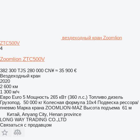
вездеходный кран Zoomlion
ZTC500V
4
Zoomlion ZTC500V
382 300 TJS
280 000 CN¥
≈ 35 900 €
Вездеходный кран
2020
2 600 км
1 300 м/ч
Евро
Euro 5
Мощность
265 кВт (360 л.с.)
Топливо
дизель
Грузопод.
50 000 кг
Колесная формула
10x4
Подвеска
рессора/
пневмо
Марка крана
ZOOMLION-MAZ
Высота подъема
61 м
Китай, Anyang City, Henan province
LONG WAY TRADING CO.,LTD
Связаться с продавцом