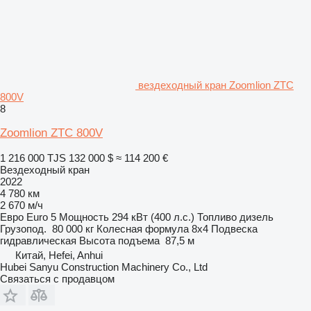
вездеходный кран Zoomlion ZTC
800V
8
Zoomlion ZTC 800V
1 216 000 TJS
132 000 $
≈ 114 200 €
Вездеходный кран
2022
4 780 км
2 670 м/ч
Евро
Euro 5
Мощность
294 кВт (400 л.с.)
Топливо
дизель
Грузопод.
80 000 кг
Колесная формула
8x4
Подвеска
гидравлическая
Высота подъема
87,5 м
Китай, Hefei, Anhui
Hubei Sanyu Construction Machinery Co., Ltd
Связаться с продавцом