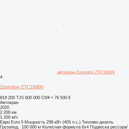
автокран Zoomlion ZTC1000V
4
Zoomlion ZTC1000V
819 200 TJS
600 000 CN¥
≈ 76 930 €
Автокран
2020
2 200 км
1 200 м/ч
Евро
Euro 5
Мощность
298 кВт (405 л.с.)
Топливо
дизель
Грузопод.
100 000 кг
Колесная формула
6x4
Подвеска
рессора/