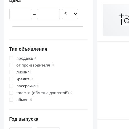
Цена
RX 60-50
RX 60-70
–
RX 60-80
Тип объявления
продажа
от производителя
лизинг
кредит
рассрочка
trade-in (обмен с доплатой)
обмен
Год выпуска