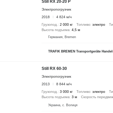
Still RX 20-20 P
Электропогрузчик
2018
4 824 м/ч
Грузопод.
2 000 кг
Топливо
электро
Ти
Высота подъема
4,5 м
Германия, Bremen
TRAFIK BREMEN Transportgeräte Handel
Still RX 60-30
Электропогрузчик
2013
8 844 м/ч
Грузопод.
3 000 кг
Топливо
электро
Ти
Высота подъема
3 м
Скорость передви
Украина, с. Волиця