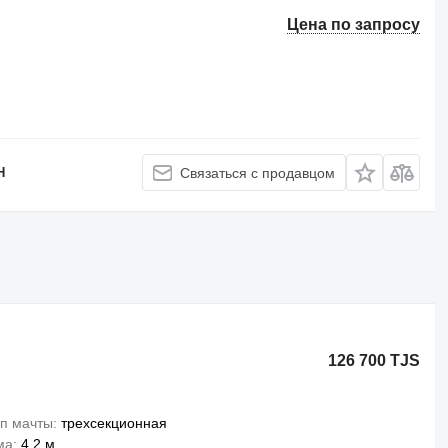
Цена по запросу
H
Связаться с продавцом
126 700 TJS
п мачты
трехсекционная
ма
4,2 м