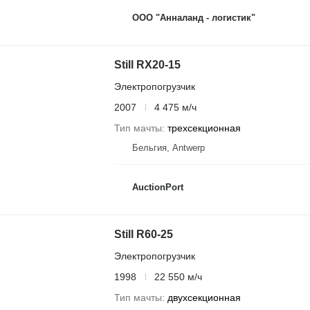
ООО "Анналанд - логистик"
Still RX20-15
Электропогрузчик
2007
4 475 м/ч
Тип мачты
трехсекционная
Бельгия, Antwerp
AuctionPort
Still R60-25
Электропогрузчик
1998
22 550 м/ч
Тип мачты
двухсекционная