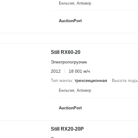
Бельгия, Antwerp
AuctionPort
Still RX60-20
Электропогрузчик
2012
18 001 м/ч
Тип мачты
трехсекционная
Высота под
Бельгия, Antwerp
AuctionPort
Still RX20-20P