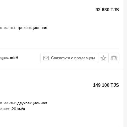
92 630 TJS
п мачты
трехсекционная
sges. mbH
Связаться с продавцом
149 100 TJS
п мачты
двухсекционная
жения
20 км/ч