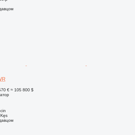
одавцом
WR
570 €
≈ 105 800 $
ватор
cin
 Kęs
одавцом