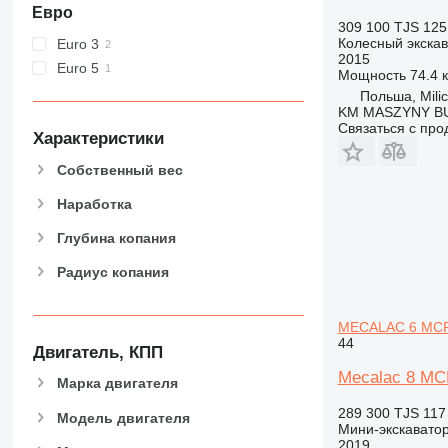
C-series
Евро
309 100 TJS
125
D series
Колесный экска
Euro 3
E-series
2015
Euro 5
Мощность
74.4 к
F-series
Польша, Mili
GC
KM MASZYNY 
Связаться с пр
M-series
Характеристики
MH
Собственный вес
NR
PC
Наработка
V-series
Глубина копания
Радиус копания
MECALAC 6 MCR,
44
Двигатель, КПП
Mecalac 8 MC
Марка двигателя
289 300 TJS
117
Модель двигателя
Мини-экскавато
2019