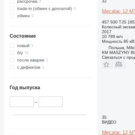
345
8030
32
рассрочка
349
8035
trade-in (обмен с доплатой)
Mecalac 12 M
350
8045
обмен
457 500 TJS
185
365
8050
Колесный экска
374
8052
2017
Состояние
10 789 м/ч
375
8055
Мощность
85 кВт
390
8056
новый
Польша, Mili
395
8060
KM MASZYNY 
б/у
Связаться с пр
416
8065
после аварии
420
8080
с дефектом
422
8085
424
JS
426
JZ
Год выпуска
428
NXT
430
–
432
434
35
ВИДЕО
438
444
Mecalac 12 M