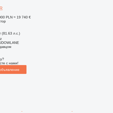
CR
000 PLN
≈ 19 740 €
атор
 (81.63 л.с.)
cz
BUDOWLANE
одавцом
ку?
сте с нами!
 объявление