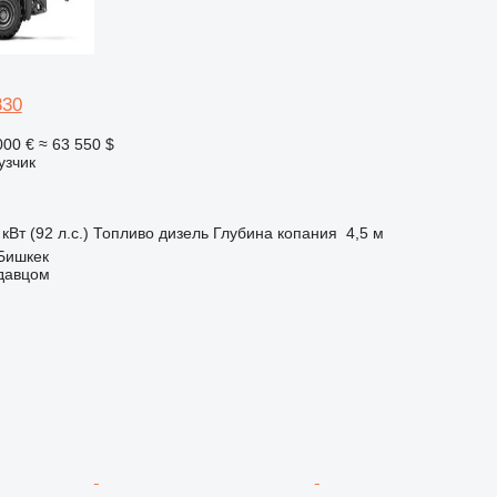
830
000 €
≈ 63 550 $
узчик
кВт (92 л.с.)
Топливо
дизель
Глубина копания
4,5 м
Бишкек
одавцом