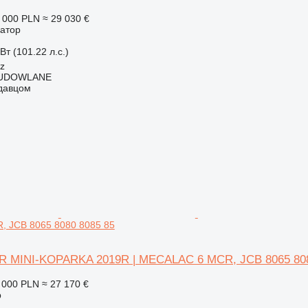
 000 PLN
≈ 29 030 €
ватор
Вт (101.22 л.с.)
cz
BUDOWLANE
одавцом
 JCB 8065 8080 8085 85
R MINI-KOPARKA 2019R | MECALAC 6 MCR, JCB 8065 808
 000 PLN
≈ 27 170 €
р