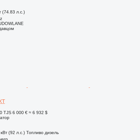
 (74.83 л.с.)
cz
BUDOWLANE
одавцом
XT
0 TJS
6 000 €
≈ 6 932 $
ватор
кВт (92 л.с.)
Топливо
дизель
werp