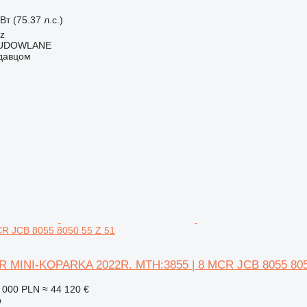
Вт (75.37 л.с.)
cz
BUDOWLANE
одавцом
R JCB 8055 8050 55 Z 51
R MINI-KOPARKA 2022R. MTH:3855 | 8 MCR JCB 8055 805
 000 PLN
≈ 44 120 €
р