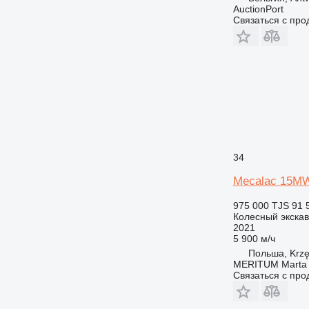
AuctionPort
Связаться с пр
34
Mecalac 15M
975 000 TJS
91 
Колесный экска
2021
5 900 м/ч
Польша, Krzę
MERITUM Marta
Связаться с пр