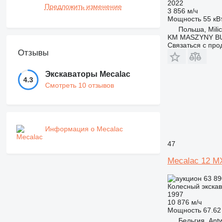
2022
Предложить изменение
3 856 м/ч
Мощность
55 кВт
Польша, Mili
KM MASZYNY 
Связаться с пр
Отзывы
Экскаваторы Mecalac
4.3
Смотреть 10 отзывов
Информация о Mecalac
47
Mecalac 12 M
63 89
Колесный экска
1997
10 876 м/ч
Мощность
67.62 
Бельгия, Ant