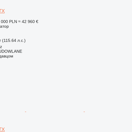
TX
 000 PLN
≈ 42 960 €
ватор
 (115.64 л.с.)
cz
BUDOWLANE
одавцом
TX