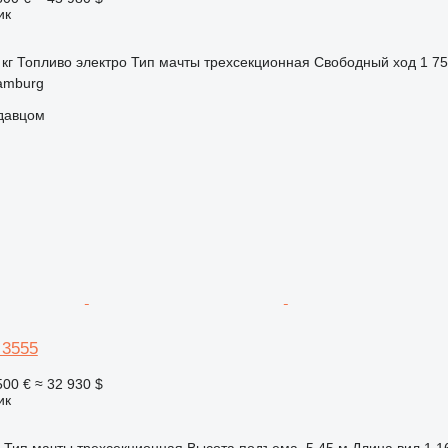
ик
 кг
Топливо
электро
Тип мачты
трехсекционная
Свободный ход
1 7
amburg
одавцом
 3555
500 €
≈ 32 930 $
ик
Тип мачты
трехсекционная
Высота подъема
5,45 м
Длина вил
1,1