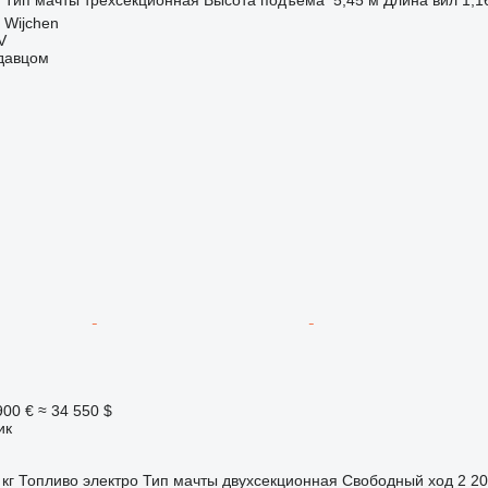
 Wijchen
V
одавцом
900 €
≈ 34 550 $
ик
 кг
Топливо
электро
Тип мачты
двухсекционная
Свободный ход
2 2