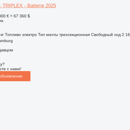
 TRIPLEX - Batterie 2025
300 €
≈ 67 360 $
ик
 кг
Топливо
электро
Тип мачты
трехсекционная
Свободный ход
2 1
amburg
одавцом
ку?
сте с нами!
 объявление