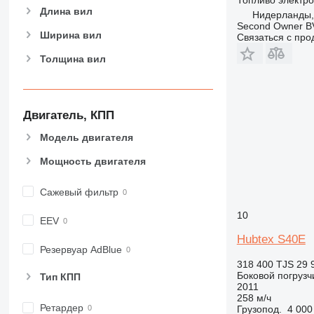
Длина вил
Нидерланды,
Second Owner B
Ширина вил
Связаться с пр
Толщина вил
Двигатель, КПП
Модель двигателя
Мощность двигателя
Сажевый фильтр
10
EEV
Hubtex S40E
Резервуар AdBlue
318 400 TJS
29 
Боковой погрузч
Тип КПП
2011
258 м/ч
Ретардер
Грузопод.
4 000