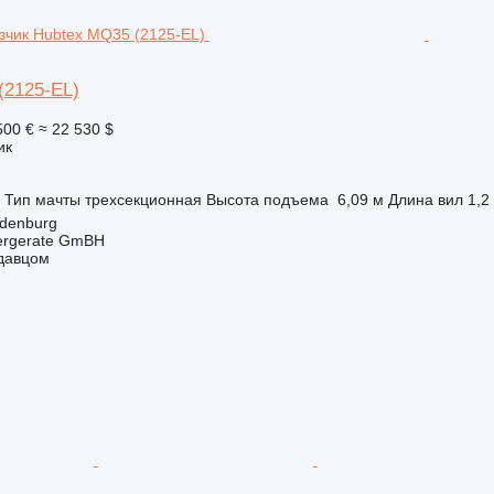
(2125-EL)
500 €
≈ 22 530 $
ик
Тип мачты
трехсекционная
Высота подъема
6,09 м
Длина вил
1,2
ldenburg
dergerate GmBH
одавцом