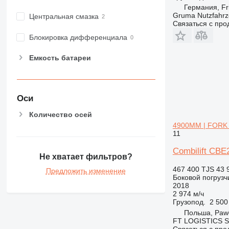
Германия, Fr
Gruma Nutzfahr
Центральная смазка
Связаться с пр
Блокировка дифференциала
Емкость батареи
Оси
Количество осей
4900MM | FORK 
11
Combilift CB
Не хватает фильтров?
467 400 TJS
43 
Предложить изменение
Боковой погрузч
2018
2 974 м/ч
Грузопод.
2 500
Польша, Paw
FT LOGISTICS Sp
Связаться с пр