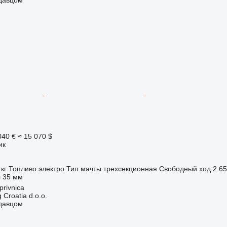
040 €
≈ 15 070 $
ик
 кг
Топливо
электро
Тип мачты
трехсекционная
Свободный ход
2 6
л
35 мм
privnica
 Croatia d.o.o.
одавцом