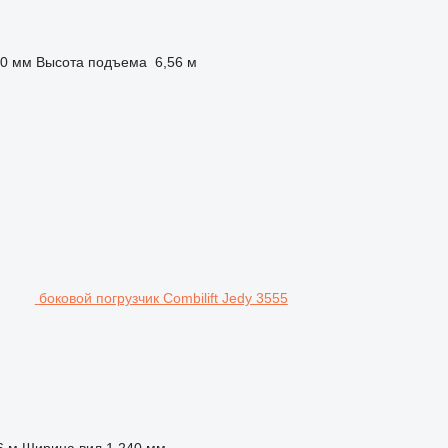
50 мм
Высота подъема
6,56 м
боковой погрузчик Combilift Jedy 3555
6 м
Ширина вил
1 240 мм