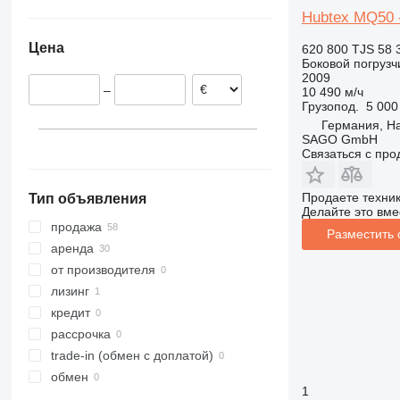
Германия
Hubtex MQ50 -
Польша
Цена
620 800 TJS
58 
Нидерланды
Боковой погрузч
Хорватия
2009
–
10 490 м/ч
Италия
Грузопод.
5 000
Португалия
Германия, H
Австрия
SAGO GmbH
Связаться с пр
Продаете техни
Тип объявления
Делайте это вме
продажа
Разместить
аренда
от производителя
лизинг
кредит
рассрочка
trade-in (обмен с доплатой)
обмен
1