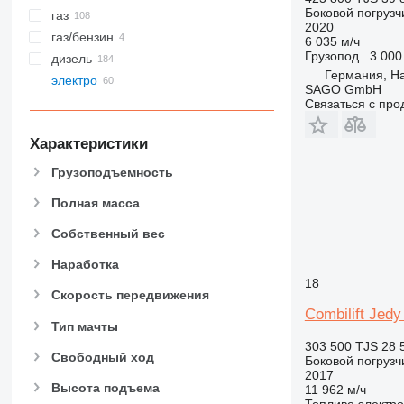
Боковой погрузч
газ
2020
газ/бензин
6 035 м/ч
Грузопод.
3 000
дизель
Германия, H
электро
SAGO GmbH
Связаться с пр
Характеристики
Грузоподъемность
Полная масса
Собственный вес
Наработка
18
Скорость передвижения
Combilift Jedy
Тип мачты
303 500 TJS
28 
Свободный ход
Боковой погрузч
2017
Высота подъема
11 962 м/ч
Топливо
электро