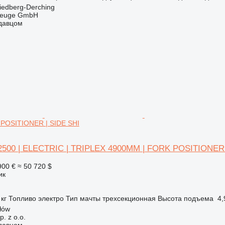
iedberg-Derching
zeuge GmbH
одавцом
POSITIONER | SIDE SHI
E2500 | ELECTRIC | TRIPLEX 4900MM | FORK POSITIONER 
900 €
≈ 50 720 $
ик
 кг
Топливо
электро
Тип мачты
трехсекционная
Высота подъема
4,
łów
. z o.o.
одавцом