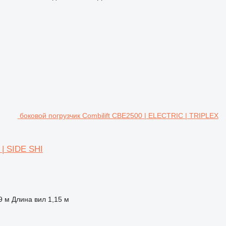
боковой погрузчик Combilift CBE2500 | ELECTRIC | TRIPLEX
| SIDE SHI
9 м
Длина вил
1,15 м