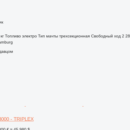
ик
 кг
Топливо
электро
Тип мачты
трехсекционная
Свободный ход
2 2
amburg
одавцом
3000 - TRIPLEX
800 €
≈ 45 980 $