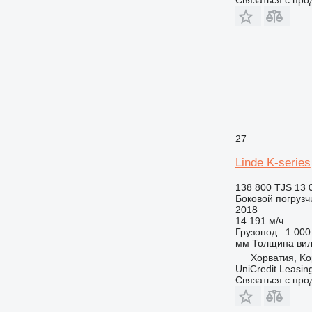
27
Linde K-series
138 800 TJS
13 
Боковой погрузч
2018
14 191 м/ч
Грузопод.
1 000
мм
Толщина ви
Хорватия, Ko
UniCredit Leasing
Связаться с пр