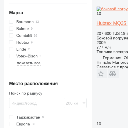
Марка
10
Baumann
FRE
Hubtex MQ35 
Bulmor
EMS
207 600 TJS
19 
Combilift
EVS
Боковой погрузч
Hubtex
C-Series
2009
777 м/ч
Linde
MQ
Топливо
электро
Votex-Bison
VD
K-series
LG
Германия, O
Hinrichs Flurfor
показать все
R-series
Compact
Связаться с пр
Место расположения
Поиск по радиусу
Таджикистан
10
Европа