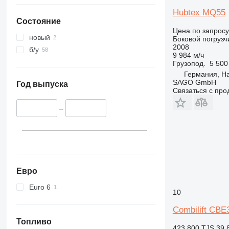
Hubtex MQ55
Состояние
Цена по запросу
новый
Боковой погрузч
2008
б/у
9 984 м/ч
Грузопод.
5 500
Германия, H
SAGO GmbH
Год выпуска
Связаться с пр
–
Евро
Euro 6
10
Combilift CBE
Топливо
423 800 TJS
39 