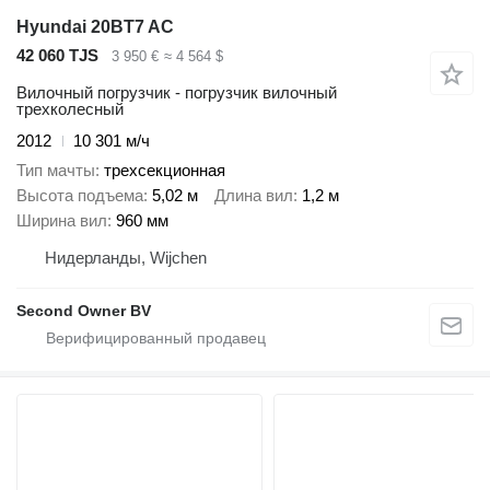
Hyundai 20BT7 AC
42 060 TJS
3 950 €
≈ 4 564 $
Вилочный погрузчик - погрузчик вилочный
трехколесный
2012
10 301 м/ч
Тип мачты
трехсекционная
Высота подъема
5,02 м
Длина вил
1,2 м
Ширина вил
960 мм
Нидерланды, Wijchen
Second Owner BV