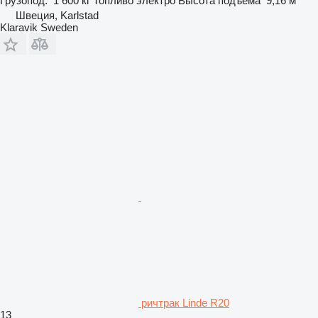
Грузопод.
1 600 кг
Топливо
электро
Высота подъема
9,16 м
Швеция, Karlstad
Klaravik Sweden
ричтрак Linde R20
13