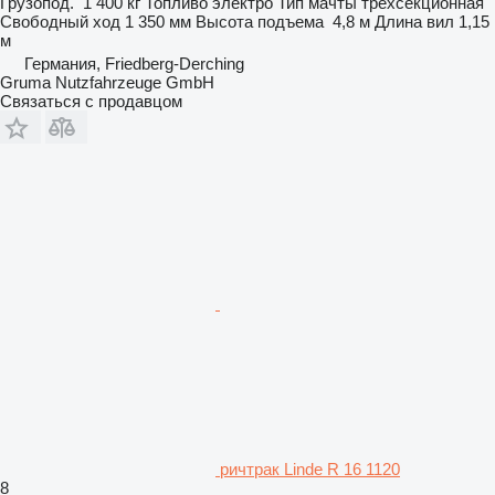
Грузопод.
1 400 кг
Топливо
электро
Тип мачты
трехсекционная
Свободный ход
1 350 мм
Высота подъема
4,8 м
Длина вил
1,15
м
Германия, Friedberg-Derching
Gruma Nutzfahrzeuge GmbH
Связаться с продавцом
ричтрак Linde R 16 1120
8