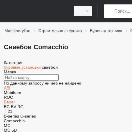
Machineryline
Строительная техника
Буровая техника
Сваебои Comacchio
Категория
буровые установки
сваебои
Марка
По данному запросу ничего не найдено
ABI
Mobilram
ROC
Bauer
BG
BV
RG
T 21
B-series
C-series
Comacchio
MC
MC 5D