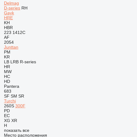
Delmag
D-series
RH
Gayk
HRE
KH
HBR
223
1412C
AF
2054
Junttan
PM
KR
LB
LRB
R-series
HR
MW
HC
HD
Pantera
683
SF
SM
SR
Turchi
260S
300F
PD
EC
XG
XR
H
показать все
Место расположения