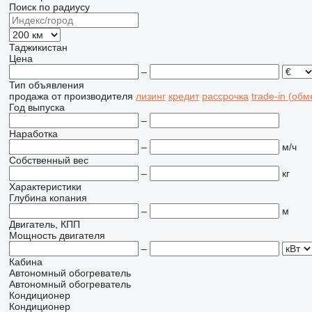
Поиск по радиусу
Таджикистан
Цена
–
Тип объявления
продажа
от производителя
лизинг
кредит
рассрочка
trade-in (об
Год выпуска
–
Наработка
–
м/ч
Собственный вес
–
кг
Характеристики
Глубина копания
–
м
Двигатель, КПП
Мощность двигателя
–
Кабина
Автономный обогреватель
Автономный обогреватель
Кондиционер
Кондиционер