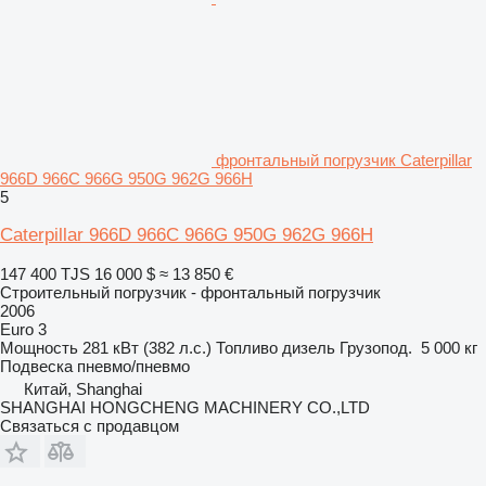
фронтальный погрузчик Caterpillar
966D 966C 966G 950G 962G 966H
5
Caterpillar 966D 966C 966G 950G 962G 966H
147 400 TJS
16 000 $
≈ 13 850 €
Строительный погрузчик - фронтальный погрузчик
2006
Euro 3
Мощность
281 кВт (382 л.с.)
Топливо
дизель
Грузопод.
5 000 кг
Подвеска
пневмо/пневмо
Китай, Shanghai
SHANGHAI HONGCHENG MACHINERY CO.,LTD
Связаться с продавцом