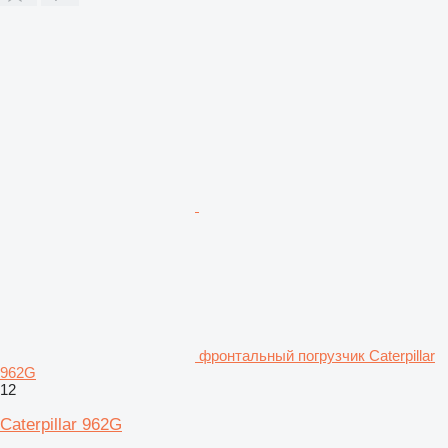
фронтальный погрузчик Caterpillar
962G
12
Caterpillar 962G