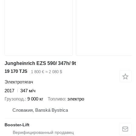
Jungheinrich EZS 590/ 347h/ 9t
19 170 TJS
1 800 €
≈ 2 080 $
Электротягач
2017
347 м/ч
Грузопод.
9 000 кг
Топливо
электро
Словакия, Banská Bystrica
Booster-Lift