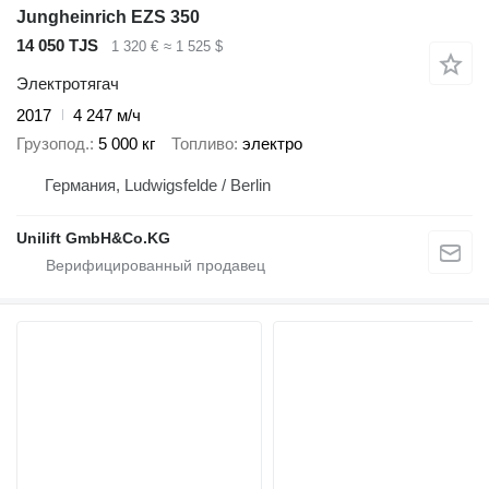
Jungheinrich EZS 350
14 050 TJS
1 320 €
≈ 1 525 $
Электротягач
2017
4 247 м/ч
Грузопод.
5 000 кг
Топливо
электро
Германия, Ludwigsfelde / Berlin
Unilift GmbH&Co.KG