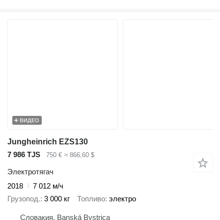
ВИДЕО
Jungheinrich EZS130
7 986 TJS
750 €
≈ 866,60 $
Электротягач
2018
7 012 м/ч
Грузопод.
3 000 кг
Топливо
электро
Словакия, Banská Bystrica