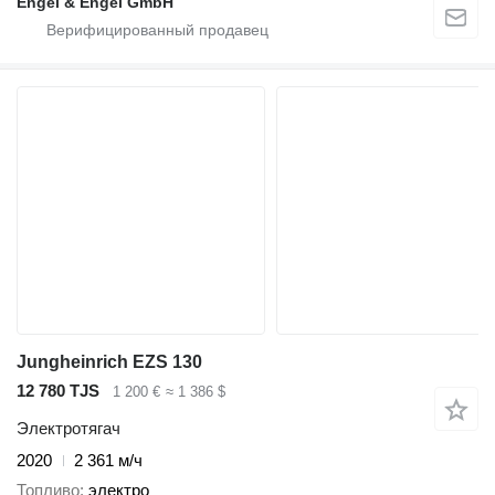
Engel & Engel GmbH
Jungheinrich EZS 130
12 780 TJS
1 200 €
≈ 1 386 $
Электротягач
2020
2 361 м/ч
Топливо
электро