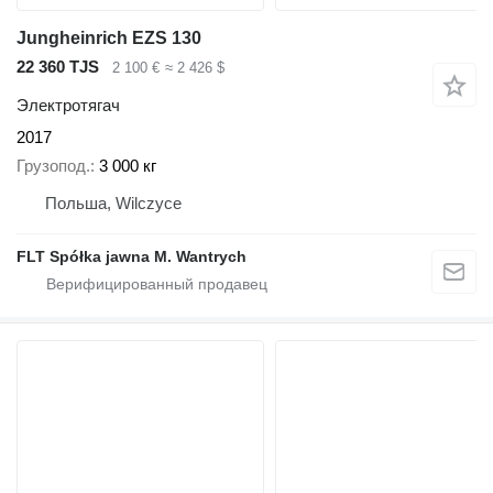
Jungheinrich EZS 130
22 360 TJS
2 100 €
≈ 2 426 $
Электротягач
2017
Грузопод.
3 000 кг
Польша, Wilczyce
FLT Spółka jawna M. Wantrych