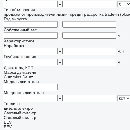
–
Тип объявления
продажа
от производителя
лизинг
кредит
рассрочка
trade-in (об
Год выпуска
–
Собственный вес
–
кг
Характеристики
Наработка
–
м/ч
Глубина копания
–
м
Двигатель, КПП
Марка двигателя
Cummins
Deutz
Модель двигателя
Мощность двигателя
–
Топливо
дизель
электро
Сажевый фильтр
Сажевый фильтр
EEV
EEV