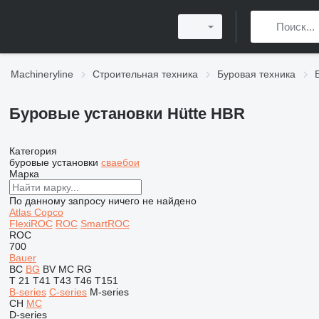
Machineryline
Строительная техника
Буровая техника
Буровые установки Hütte HBR
Категория
буровые установки
сваебои
Марка
По данному запросу ничего не найдено
Atlas Copco
FlexiROC
ROC
SmartROC
ROC
700
Bauer
BC
BG
BV
MC
RG
T 21
T41
T43
T46
T151
B-series
C-series
M-series
CH
MC
D-series