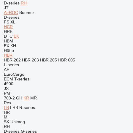
D-series
RH
JT
AirROC
Boomer
D-series
FS
XL
HCR
HRE
DTC
EK
HBM
EX
KH
Hütte
HBR
HBR 202
HBR 203
HBR 205
HBR 605
L-series
AF
EuroCargo
ECM
T-series
4900
JS
PM
709-2
GH
KR
MR
Rex
LB
LRB
R-series
HR
MI
SK
Unimog
RH
D-series
G-series