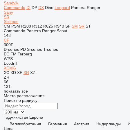
Sandvik
Commando
DI
DP
DX
Dino
Leopard
Pantera
Ranger
Sany
SR
Soilmec
CM
PSM
R208
R312
R625
R940
SF
SM
SR
ST
Commando
Pantera
Ranger
Scout
148
CF
300F
D-series
PD
S-series
T-series
EC
FM
Terberg
WPS
Ecodrill
XCMG
XC
XD
XE
XR
XZ
ZR
66
131
показать все
Место расположения
Поиск по радиусу
Таджикистан
Европа
Великобритания
Германия
Австрия
Нидерланды
И
Цена