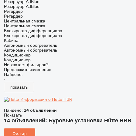
Резервуар AdBlue
Резервуар AdBlue
Ретардер
Ретардер
Центральная смазка
Центральная смазка
Блокировка дифференциала
Блокировка дифференциала
Кабина
Автономный обогреватель
Автономный обогреватель
Кондиционер
Кондиционер
Не хватает фильтров?
Предложить изменение
Найдено:
-
показать
Информация о Hütte HBR
Найдено:
14 объявлений
Показать
14 объявлений:
Буровые установки Hütte HBR
Фильтр