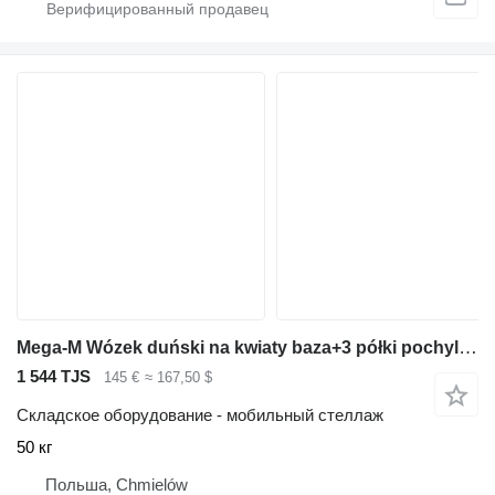
Mega-M Wózek duński na kwiaty baza+3 półki pochylny
1 544 TJS
145 €
≈ 167,50 $
Складское оборудование - мобильный стеллаж
50 кг
Польша, Chmielów