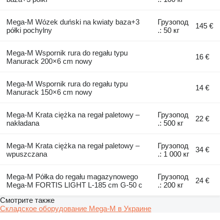
Mega-M Wózek duński na kwiaty baza+3
Грузопод
145 €
półki pochylny
.: 50 кг
Mega-M Wspornik rura do regału typu
16 €
Manurack 200×6 cm nowy
Mega-M Wspornik rura do regału typu
14 €
Manurack 150×6 cm nowy
Mega-M Krata ciężka na regał paletowy –
Грузопод
22 €
nakładana
.: 500 кг
Mega-M Krata ciężka na regał paletowy –
Грузопод
34 €
wpuszczana
.: 1 000 кг
Mega-M Półka do regału magazynowego
Грузопод
24 €
Mega-M FORTIS LIGHT L-185 cm G-50 c
.: 200 кг
Смотрите также
Складское оборудование Mega-M в Украине