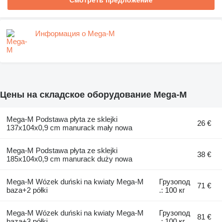
Смотреть предложение
Информация о Mega-M
Цены на складское оборудование Mega-M
Mega-M Podstawa płyta ze sklejki
26 €
137x104x0,9 cm manurack mały nowa
Mega-M Podstawa płyta ze sklejki
38 €
185x104x0,9 cm manurack duży nowa
Mega-M Wózek duński na kwiaty Mega-M
Грузопод
71 €
baza+2 półki
.: 100 кг
Mega-M Wózek duński na kwiaty Mega-M
Грузопод
81 €
baza+3 półki
.: 100 кг