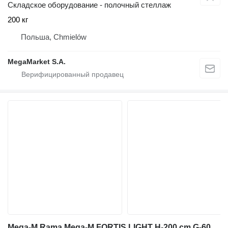
Складское оборудование - полочный стеллаж
200 кг
Польша, Chmielów
MegaMarket S.A.
Mega-M Rama Mega-M FORTIS LIGHT H-200 cm G-60 cm półkowa niebieska