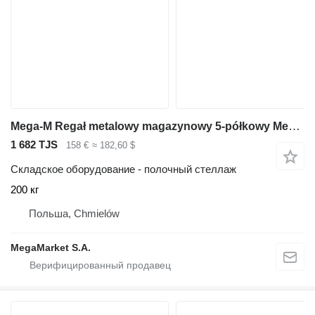
Mega-M Regał metalowy magazynowy 5-półkowy Mega-M FORTIS LIGHT H-200 cm
1 682 TJS
158 €
≈ 182,60 $
Складское оборудование - полочный стеллаж
200 кг
Польша, Chmielów
MegaMarket S.A.