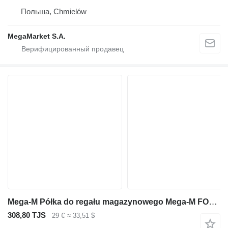
Польша, Chmielów
MegaMarket S.A.
Mega-M Półka do regału magazynowego Mega-M FORTIS LIGHT L -185 cm G-60
308,80 TJS
29 €
≈ 33,51 $