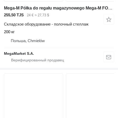
Mega-M Półka do regału magazynowego Mega-M FORTIS LIGHT L-185 cm G-50 c
255,50 TJS
24 €
≈ 27,73 $
Складское оборудование - полочный стеллаж
200 кг
Польша, Chmielów
MegaMarket S.A.