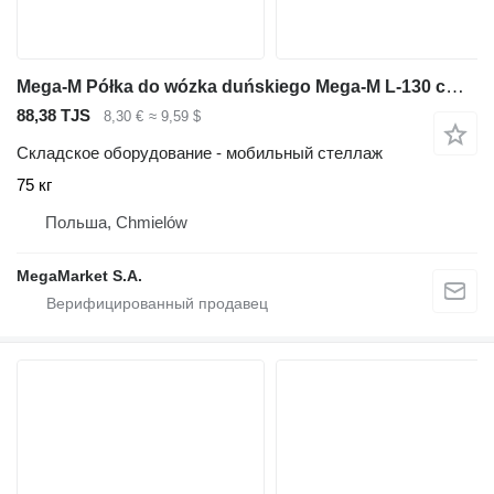
Mega-M Półka do wózka duńskiego Mega-M L-130 cm G-55 cm
88,38 TJS
8,30 €
≈ 9,59 $
Складское оборудование - мобильный стеллаж
75 кг
Польша, Chmielów
MegaMarket S.A.