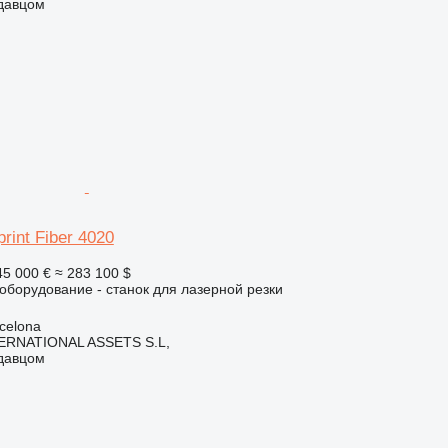
одавцом
rint Fiber 4020
45 000 €
≈ 283 100 $
борудование - станок для лазерной резки
celona
ERNATIONAL ASSETS S.L,
одавцом