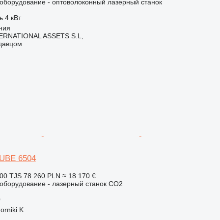
борудование - оптоволоконный лазерный станок
ь
4 кВт
ния
ERNATIONAL ASSETS S.L,
одавцом
TUBE 6504
00 TJS
78 260 PLN
≈ 18 170 €
борудование - лазерный станок CO2
0
rniki K