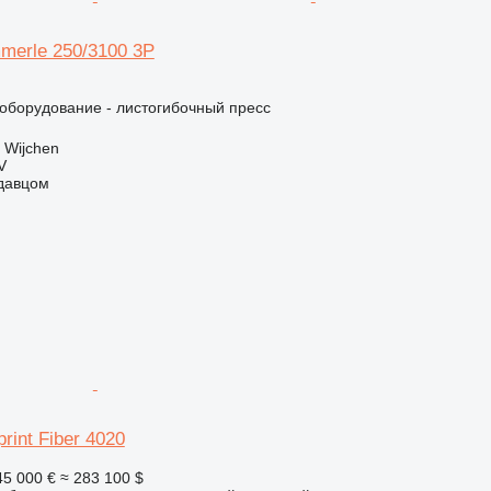
merle 250/3100 3P
борудование - листогибочный пресс
 Wijchen
V
одавцом
rint Fiber 4020
45 000 €
≈ 283 100 $