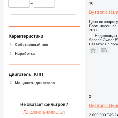
36
–
Bystronic Häm
Цена по запросу
Промышленное о
2017
Нидерланды,
Характеристики
Second Owner B
Связаться с пр
Собственный вес
Наработка
Двигатель, КПП
Мощность двигателя
2
Не хватает фильтров?
Bystronic BySp
Предложить изменение
2 609 000 TJS
2