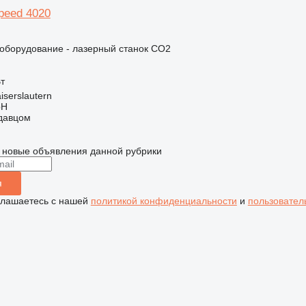
peed 4020
борудование - лазерный станок CO2
Вт
iserslautern
bH
одавцом
 новые объявления данной рубрики
я
глашаетесь с нашей
политикой конфиденциальности
и
пользовател