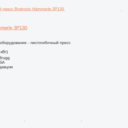
0
mmerle 3P130
борудование - листогибочный пресс
 кВт)
Brugg
 SA
одавцом