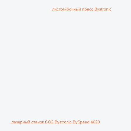
листогибочный пресс Bystronic
лазерный станок CO2 Bystronic BySpeed 4020