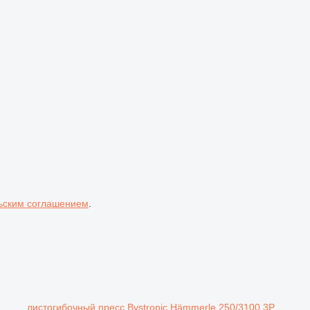
ьским соглашением
.
листогибочный пресс Bystronic Hämmerle 250/3100 3P