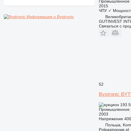
Промышленное о
2015
ЧПУ
✓
Мощност
Великобрита
Информация о Bystronic
GUTINVEST INT
Связаться с пр
52
Bystronic BY
193 5
Промышленное о
2003
Напряжение
40
Польша, Komo
Poleasingowe.pl