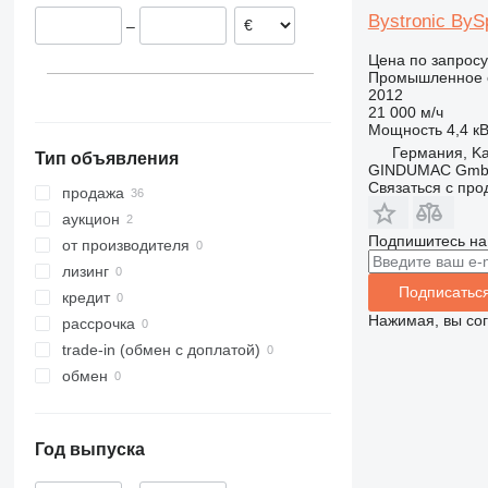
Швеция
Bystronic ByS
–
Швейцария
Чехия
Цена по запросу
Промышленное о
Польша
2012
Испания
21 000 м/ч
Мощность
4,4 к
показать все
Германия, Ka
Тип объявления
GINDUMAC Gm
Связаться с пр
продажа
аукцион
Подпишитесь на
от производителя
лизинг
Подписатьс
кредит
Нажимая, вы со
рассрочка
trade-in (обмен с доплатой)
обмен
Год выпуска