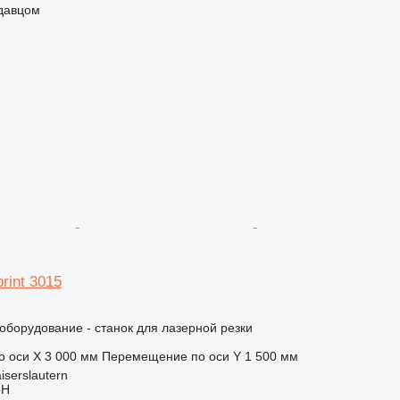
одавцом
rint 3015
борудование - станок для лазерной резки
 оси X
3 000 мм
Перемещение по оси Y
1 500 мм
iserslautern
bH