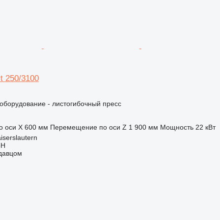
rt 250/3100
борудование - листогибочный пресс
 оси X
600 мм
Перемещение по оси Z
1 900 мм
Мощность
22 кВт
iserslautern
bH
одавцом