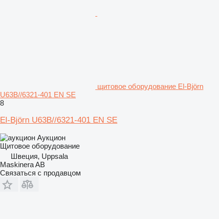
щитовое оборудование El-Björn
U63B//6321-401 EN SE
8
El-Björn U63B//6321-401 EN SE
Аукцион
Щитовое оборудование
Швеция, Uppsala
Maskinera AB
Связаться с продавцом