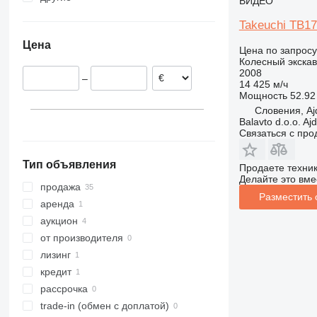
ВИДЕО
Румыния
Украина
Takeuchi TB1
Нидерланды
Цена
Польша
Цена по запросу
Колесный экска
Чехия
2008
–
Словения
14 425 м/ч
Мощность
52.92 
Дания
Словения, Aj
Германия
Balavto d.o.o. Aj
Связаться с пр
показать все
Тип объявления
Продаете техни
Делайте это вме
продажа
Разместить
аренда
аукцион
от производителя
лизинг
кредит
рассрочка
trade-in (обмен с доплатой)