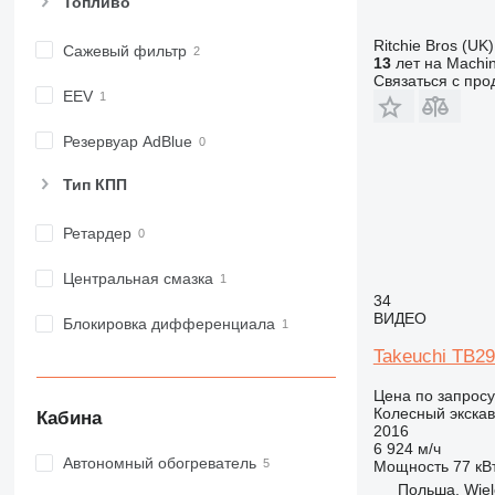
Топливо
Ritchie Bros (UK)
Сажевый фильтр
13
лет на Machin
Связаться с пр
EEV
Резервуар AdBlue
Тип КПП
Ретардер
Центральная смазка
34
ВИДЕО
Блокировка дифференциала
Takeuchi TB2
Цена по запросу
Колесный экска
Кабина
2016
6 924 м/ч
Автономный обогреватель
Мощность
77 кВт
Польша, Wiel