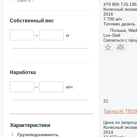
479 900 TJS
195
Колесный экска
2016
7 700 м/ч
Собственный вес
Топливо
дизель
Польша, Wad
–
кг
Lux-Stall
Связаться с пр
Наработка
–
м/ч
21
Takeuchi TB2
Цена по запросу
Характеристики
Колесный экска
2014
Грузоподъемность
12 422 м/ч