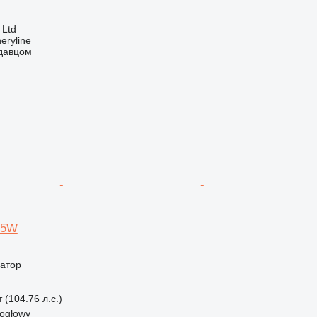
 Ltd
eryline
одавцом
95W
ватор
 (104.76 л.с.)
ogłowy