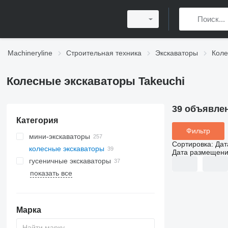
Machineryline
Строительная техника
Экскаваторы
Коле
Колесные экскаваторы Takeuchi
39 объявле
Категория
Фильтр
мини-экскаваторы
Сортировка
:
Дат
колесные экскаваторы
Дата размещен
гусеничные экскаваторы
показать все
Марка