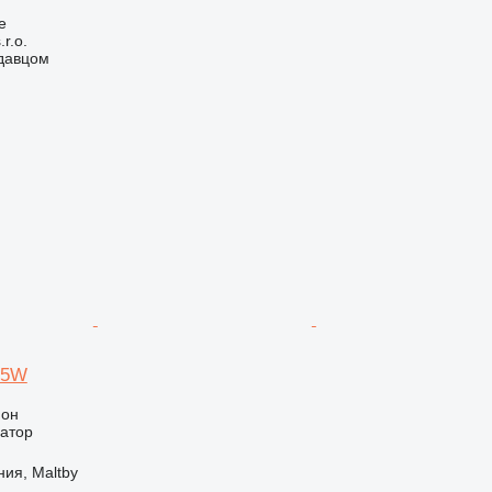
e
r.o.
одавцом
75W
ион
ватор
ия, Maltby