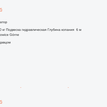
95
ватор
0 кг
Подвеска
гидравлическая
Глубина копания
6 м
owice Górne
одавцом
95