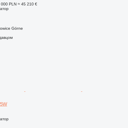
 000 PLN
≈ 45 210 €
ватор
owice Górne
одавцом
95W
ватор