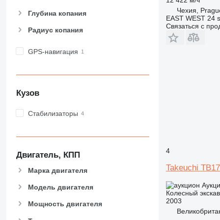
Чехия, Pragu
Глубина копания
EAST WEST 24 s.
Связаться с пр
Радиус копания
GPS-навигация
Кузов
Стабилизаторы
4
Двигатель, КПП
Takeuchi TB1
Марка двигателя
Аукц
Модель двигателя
Колесный экска
2003
Мощность двигателя
Великобритан