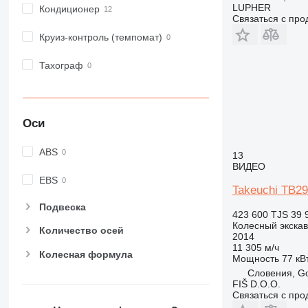
LUPHER
Кондиционер
Связаться с пр
Круиз-контроль (темпомат)
Тахограф
Оси
ABS
13
ВИДЕО
EBS
Takeuchi TB2
Подвеска
423 600 TJS
39 
Колесный экска
Количество осей
2014
11 305 м/ч
Колесная формула
Мощность
77 кВт
Словения, Go
FIŠ D.O.O.
Связаться с пр