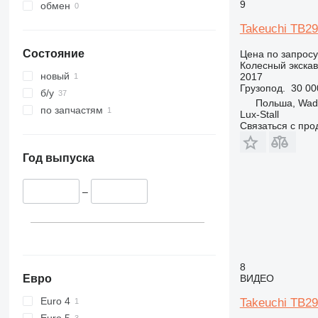
9
обмен
Takeuchi TB2
Состояние
Цена по запросу
Колесный экска
новый
2017
Грузопод.
30 00
б/у
Польша, Wad
по запчастям
Lux-Stall
Связаться с пр
Год выпуска
–
8
Евро
ВИДЕО
Euro 4
Takeuchi TB2
Euro 5