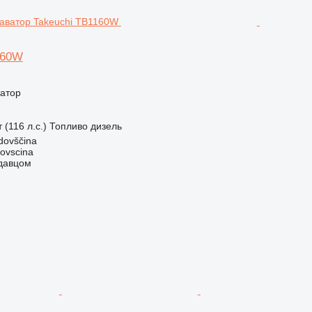
160W
ватор
 (116 л.с.)
Топливо
дизель
dovščina
dovscina
одавцом