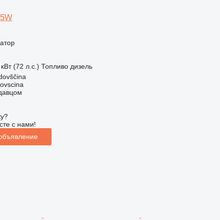
75W
ватор
кВт (72 л.с.)
Топливо
дизель
dovščina
dovscina
одавцом
ку?
сте с нами!
 объявление