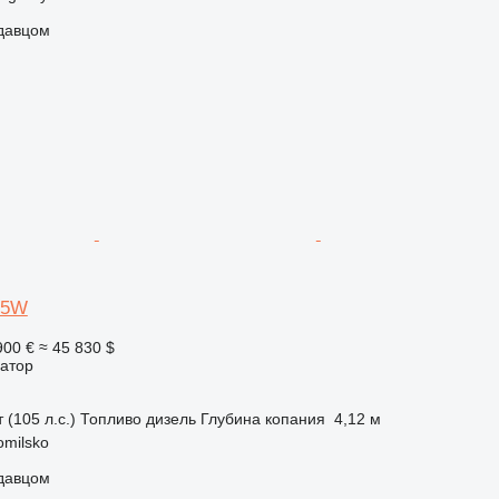
одавцом
95W
900 €
≈ 45 830 $
ватор
 (105 л.с.)
Топливо
дизель
Глубина копания
4,12 м
milsko
одавцом