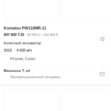
Komatsu PW118MR-11
947 600 TJS
89 000 €
≈ 102 800 $
Колесный экскаватор
2019
4 635 м/ч
Италия, Cuneo
Massucco T. srl