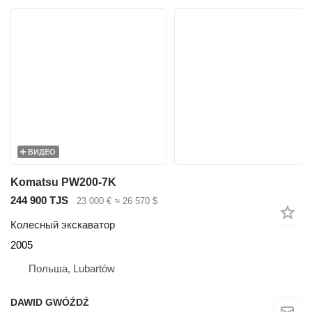
ВИДЕО
Komatsu PW200-7K
244 900 TJS
23 000 €
≈ 26 570 $
Колесный экскаватор
2005
Польша, Lubartów
DAWID GWÓŹDŹ