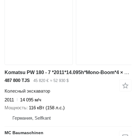
Komatsu PW 180 - 7 *2011*14.095h*Mono-Boom*4 × Pratze*
487 800 TJS
45 820 €
≈ 52 930 $
Колесный экскаватор
2011
14 095 м/ч
Мощность
116 кВт (158 л.с.)
Германия, Selfkant
MC Baumaschinen