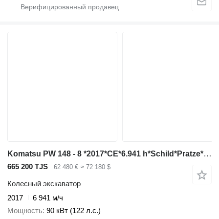
Komatsu PW 148 - 8 *2017*CE*6.941 h*Schild*Pratze*Löffel
665 200 TJS
62 480 €
≈ 72 180 $
Колесный экскаватор
2017
6 941 м/ч
Мощность
90 кВт (122 л.с.)