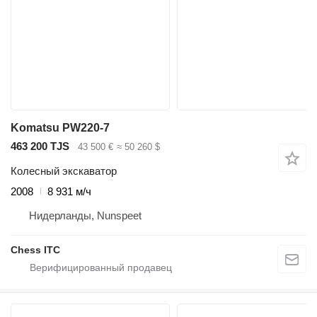
Komatsu PW220-7
463 200 TJS
43 500 €
≈ 50 260 $
Колесный экскаватор
2008
8 931 м/ч
Нидерланды, Nunspeet
Chess ITC