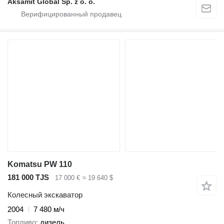
Aksamit Global Sp. z o. o.
Komatsu PW 110
181 000 TJS
17 000 €
≈ 19 640 $
Колесный экскаватор
2004
7 480 м/ч
Топливо
дизель