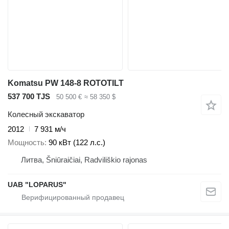
Komatsu PW 148-8 ROTOTILT
537 700 TJS
50 500 €
≈ 58 350 $
Колесный экскаватор
2012
7 931 м/ч
Мощность
90 кВт (122 л.с.)
Литва, Šniūraičiai, Radviliškio rajonas
UAB "LOPARUS"