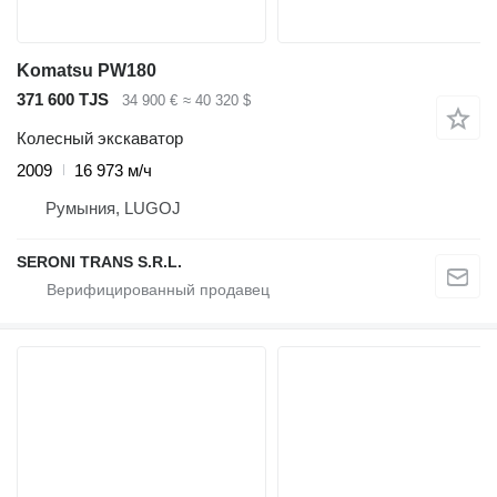
Komatsu PW180
371 600 TJS
34 900 €
≈ 40 320 $
Колесный экскаватор
2009
16 973 м/ч
Румыния, LUGOJ
SERONI TRANS S.R.L.