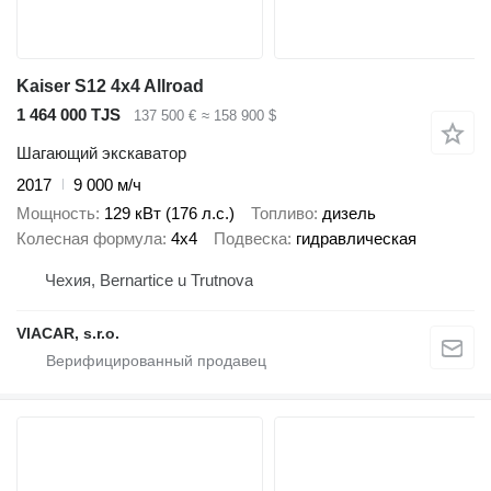
Kaiser S12 4x4 Allroad
1 464 000 TJS
137 500 €
≈ 158 900 $
Шагающий экскаватор
2017
9 000 м/ч
Мощность
129 кВт (176 л.с.)
Топливо
дизель
Колесная формула
4x4
Подвеска
гидравлическая
Чехия, Bernartice u Trutnova
VIACAR, s.r.o.