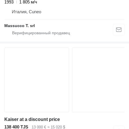
1993
1 805 м/ч
Италия, Cuneo
Massucco T. srl
Kaiser at a discount price
138 400 TJS
13 000 €
≈ 15 020 $