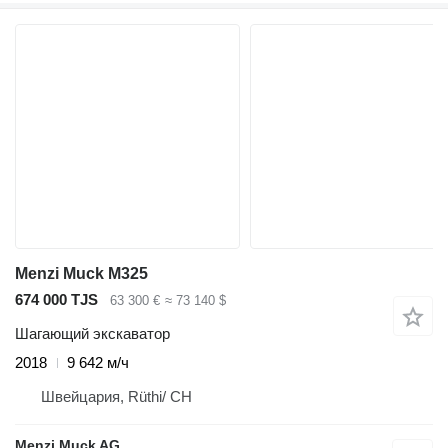
Menzi Muck M325
674 000 TJS
63 300 €
≈ 73 140 $
Шагающий экскаватор
2018
9 642 м/ч
Швейцария, Rüthi/ CH
Menzi Muck AG