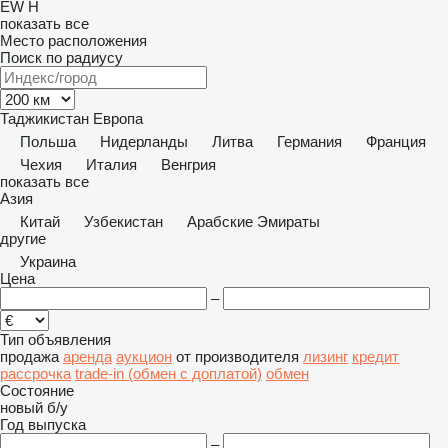
EW
H
показать все
Место расположения
Поиск по радиусу
Таджикистан
Европа
Польша
Нидерланды
Литва
Германия
Франция
Чехия
Италия
Венгрия
показать все
Азия
Китай
Узбекистан
Арабские Эмираты
другие
Украина
Цена
–
Тип объявления
продажа
аренда
аукцион
от производителя
лизинг
кредит
рассрочка
trade-in (обмен с доплатой)
обмен
Состояние
новый
б/у
Год выпуска
–