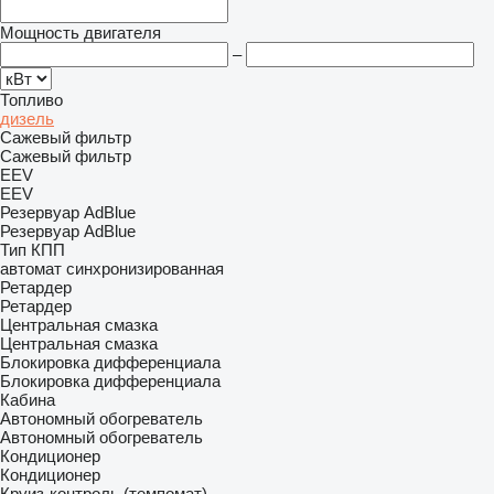
Мощность двигателя
–
Топливо
дизель
Сажевый фильтр
Сажевый фильтр
EEV
EEV
Резервуар AdBlue
Резервуар AdBlue
Тип КПП
автомат
синхронизированная
Ретардер
Ретардер
Центральная смазка
Центральная смазка
Блокировка дифференциала
Блокировка дифференциала
Кабина
Автономный обогреватель
Автономный обогреватель
Кондиционер
Кондиционер
Круиз-контроль (темпомат)