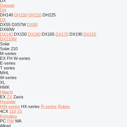
DX
Doosan
DH
DH140
DH150
DH210
DH225
DX
DX55
DX57W
DX60
DX60W
DX140
DX150
DX160
DX165
DX170
DX190
DX210
DX210W
Solar
Solar 210
M-series
EX
FH
W-series
E-series
T series
MHL
W-series
XL
HMK
Hitachi
EX
ZX
Zaxis
Hyundai
HW-series
HX-series
R-series
Robex
4CX
110
JS
Komatsu
PC
PW
WA
Allrad