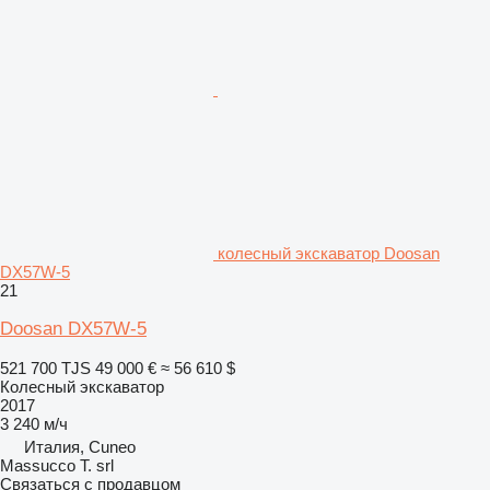
колесный экскаватор Doosan
DX57W-5
21
Doosan DX57W-5
521 700 TJS
49 000 €
≈ 56 610 $
Колесный экскаватор
2017
3 240 м/ч
Италия, Cuneo
Massucco T. srl
Связаться с продавцом