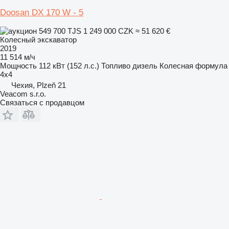
Doosan DX 170 W - 5
549 700 TJS
1 249 000 CZK
≈ 51 620 €
Колесный экскаватор
2019
11 514 м/ч
Мощность
112 кВт (152 л.с.)
Топливо
дизель
Колесная формула
4x4
Чехия, Plzeň 21
Veacom s.r.o.
Связаться с продавцом