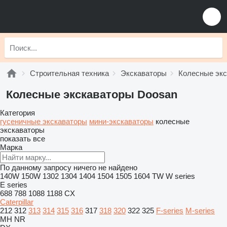
Строительная техника
Экскаваторы
Колесные эк
Колесные экскаваторы Doosan
Категория
гусеничные экскаваторы
мини-экскаваторы
колесные
экскаваторы
показать все
Марка
По данному запросу ничего не найдено
140W
150W
1302
1304
1404
1504
1505
1604
TW
W series
E series
688
788
1088
1188
CX
Caterpillar
212
312
313
314
315
316
317
318
320
322
325
F-series
M-series
MH
NR