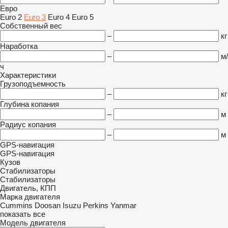
Евро
Euro 2
Euro 3
Euro 4
Euro 5
Собственный вес
–
кг
Наработка
–
м/
ч
Характеристики
Грузоподъемность
–
кг
Глубина копания
–
м
Радиус копания
–
м
GPS-навигация
GPS-навигация
Кузов
Стабилизаторы
Стабилизаторы
Двигатель, КПП
Марка двигателя
Cummins
Doosan
Isuzu
Perkins
Yanmar
показать все
Модель двигателя