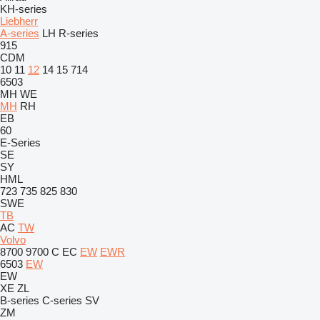
KH-series
Liebherr
A-series
LH
R-series
915
CDM
10
11
12
14
15
714
6503
MH
WE
MH
RH
EB
60
E-Series
SE
SY
HML
723
735
825
830
SWE
TB
AC
TW
Volvo
8700
9700
C
EC
EW
EWR
6503
EW
EW
XE
ZL
B-series
C-series
SV
ZM