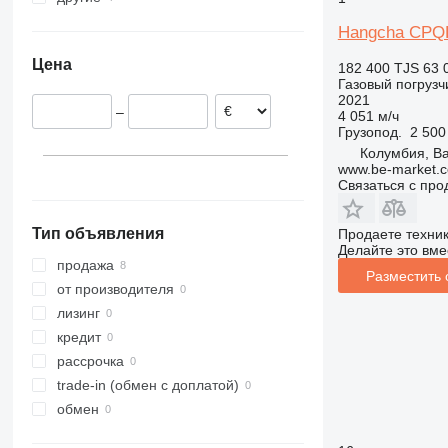
Колумбия
Hangcha CPQ
Цена
182 400 TJS
63 
Газовый погрузч
2021
–
4 051 м/ч
Грузопод.
2 500
Колумбия, Bar
www.be-market.
Связаться с пр
Тип объявления
Продаете техни
Делайте это вме
продажа
Разместить
от производителя
лизинг
кредит
рассрочка
trade-in (обмен с доплатой)
обмен