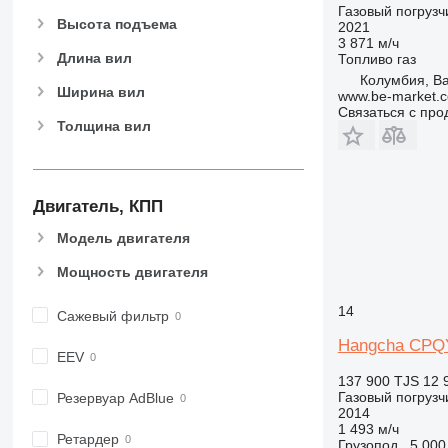
Газовый погрузч
Высота подъема
2021
3 871 м/ч
Длина вил
Топливо
газ
Колумбия, Bar
Ширина вил
www.be-market.
Связаться с пр
Толщина вил
Двигатель, КПП
Модель двигателя
Мощность двигателя
14
Сажевый фильтр
Hangcha CPQ
EEV
137 900 TJS
12 
Газовый погрузч
Резервуар AdBlue
2014
1 493 м/ч
Ретардер
Грузопод.
5 000