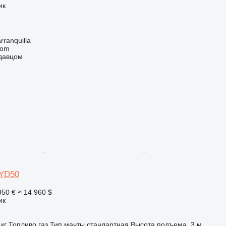
ик
ranquilla
com
одавцом
YD50
950 €
≈ 14 960 $
ик
 кг
Топливо
газ
Тип мачты
стандартная
Высота подъема
3 м