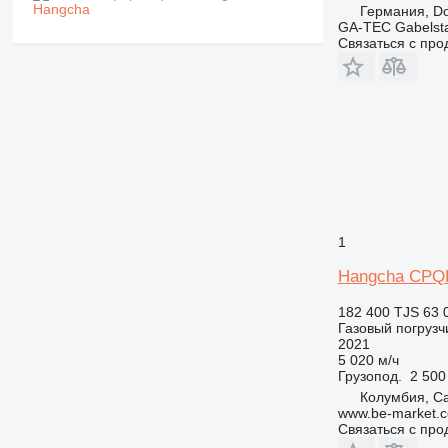
Германия, D
GA-TEC Gabelst
Связаться с пр
1
Hangcha CPQ
182 400 TJS
63 
Газовый погрузч
2021
5 020 м/ч
Грузопод.
2 500
Колумбия, Ca
www.be-market.
Связаться с пр