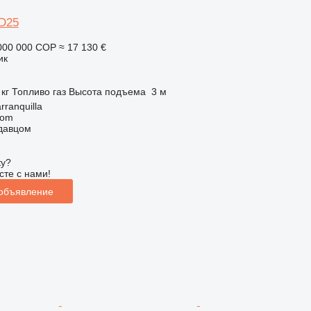
D25
000 000 COP
≈ 17 130 €
ик
 кг
Топливо
газ
Высота подъема
3 м
ranquilla
com
одавцом
ку?
сте с нами!
 объявление