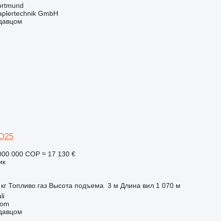
ortmund
aplertechnik GmbH
одавцом
D25
000 000 COP
≈ 17 130 €
ик
 кг
Топливо
газ
Высота подъема
3 м
Длина вил
1 070 м
li
com
одавцом