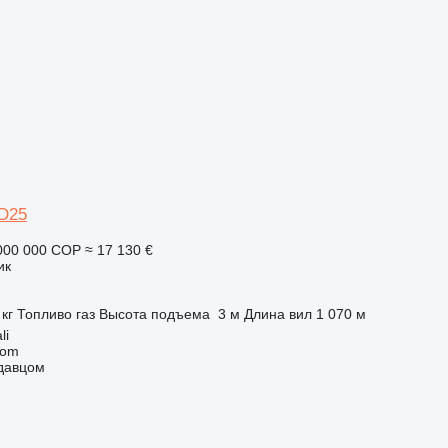
D25
000 000 COP
≈ 17 130 €
ик
 кг
Топливо
газ
Высота подъема
3 м
Длина вил
1 070 м
li
com
одавцом