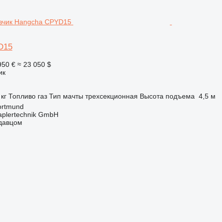
D15
950 €
≈ 23 050 $
ик
 кг
Топливо
газ
Тип мачты
трехсекционная
Высота подъема
4,5 м
ortmund
aplertechnik GmbH
одавцом