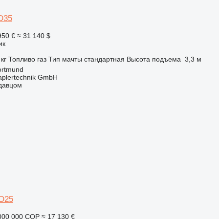
D35
950 €
≈ 31 140 $
ик
 кг
Топливо
газ
Тип мачты
стандартная
Высота подъема
3,3 м
ortmund
aplertechnik GmbH
одавцом
D25
000 000 COP
≈ 17 130 €