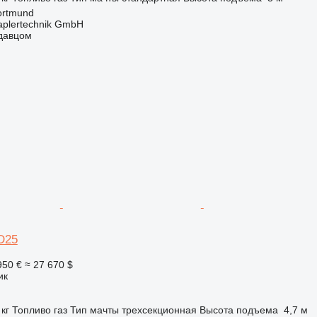
ortmund
aplertechnik GmbH
одавцом
D25
950 €
≈ 27 670 $
ик
 кг
Топливо
газ
Тип мачты
трехсекционная
Высота подъема
4,7 м