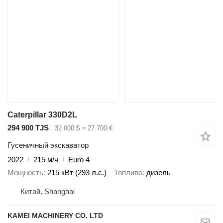
Caterpillar 330D2L
294 900 TJS
32 000 $
≈ 27 700 €
Гусеничный экскаватор
2022
215 м/ч
Euro 4
Мощность
215 кВт (293 л.с.)
Топливо
дизель
Китай, Shanghai
KAMEI MACHINERY CO. LTD