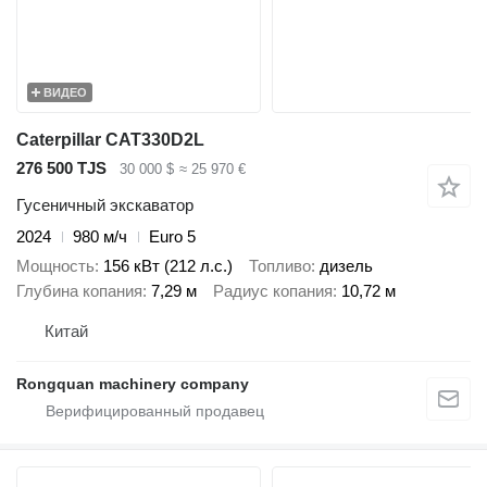
ВИДЕО
Caterpillar CAT330D2L
276 500 TJS
30 000 $
≈ 25 970 €
Гусеничный экскаватор
2024
980 м/ч
Euro 5
Мощность
156 кВт (212 л.с.)
Топливо
дизель
Глубина копания
7,29 м
Радиус копания
10,72 м
Китай
Rongquan machinery company