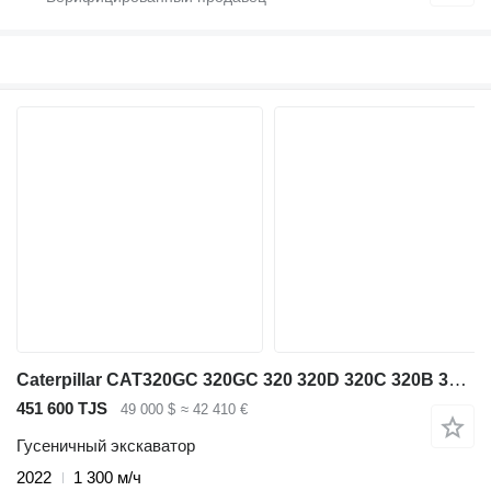
Caterpillar CAT320GC 320GC 320 320D 320C 320B 320E 323GC 323D 325D 329D 330D
451 600 TJS
49 000 $
≈ 42 410 €
Гусеничный экскаватор
2022
1 300 м/ч