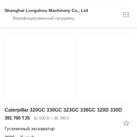
Shanghai Longshou Machinery Co., Ltd
Caterpillar 320GC 330GC 323GC 336GC 320D 330D
391 700 TJS
42 500 $
≈ 36 780 €
Гусеничный экскаватор