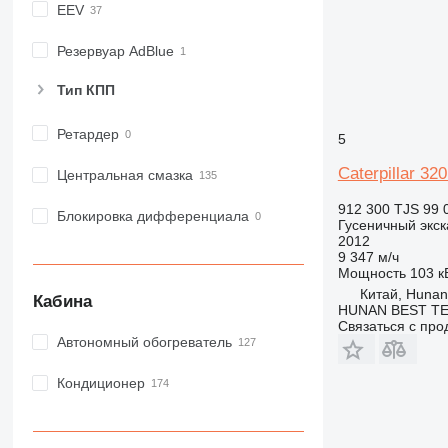
EEV
Резервуар AdBlue
Тип КПП
Ретардер
5
Caterpillar 32
Центральная смазка
912 300 TJS
99 
Блокировка дифференциала
Гусеничный экск
2012
9 347 м/ч
Мощность
103 кВ
Китай, Hunan
Кабина
HUNAN BEST TE
Связаться с пр
Автономный обогреватель
Кондиционер