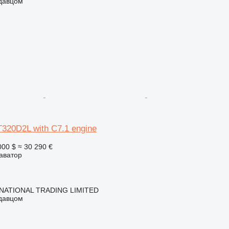
одавцом
T320D2L with C7.1 engine
000 $
≈ 30 290 €
аватор
NATIONAL TRADING LIMITED
одавцом