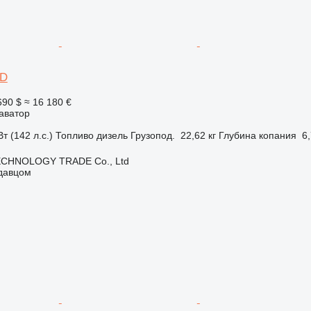
0D
690 $
≈ 16 180 €
аватор
т (142 л.с.)
Топливо
дизель
Грузопод.
22,62 кг
Глубина копания
6
CHNOLOGY TRADE Co., Ltd
одавцом