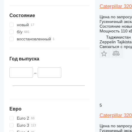
375
365CL
Caterpillar 3
390
375L
Состояние
395
390DL
Цена по запросу
Гусеничный экск
C-series
390F
новый
Состояние
новы
D series
390FL
Мощность
110 кВ
б/у
Таджикистан
E-series
D3
восстановленный
Zeppelin Tajikist
F-series
E70
Связаться с пр
GC
E200B
E70B
M-series
Год выпуска
PC
M313
M316
M313C
–
M318
5
Евро
Caterpillar 3
Euro 2
Euro 3
Цена по запросу
Гусеничный экск