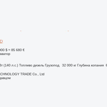
0D
000 $
≈ 85 680 €
аватор
т (140 л.с.)
Топливо
дизель
Грузопод.
32 000 кг
Глубина копания
CHNOLOGY TRADE Co., Ltd
одавцом