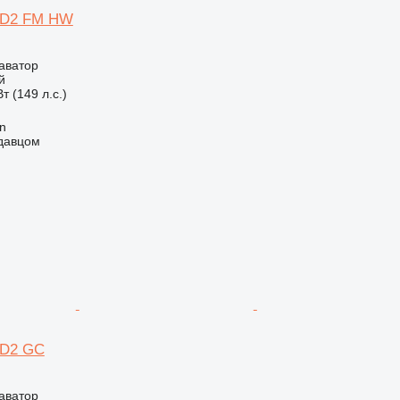
20D2 FM HW
аватор
й
т (149 л.с.)
an
одавцом
20D2 GC
аватор