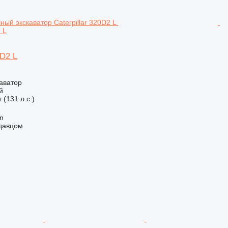
 L
0D2 L
аватор
й
 (131 л.с.)
an
одавцом