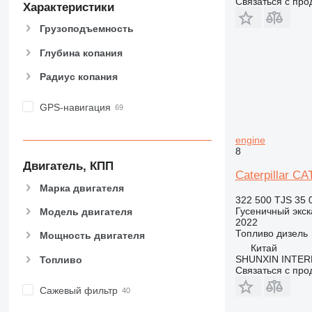
Связаться с пр
Характеристики
Грузоподъемность
Глубина копания
Радиус копания
GPS-навигация
engine
8
Двигатель, КПП
Caterpillar CA
Марка двигателя
322 500 TJS
35 
Гусеничный экск
Модель двигателя
2022
Топливо
дизель
Мощность двигателя
Китай
SHUNXIN INTER
Топливо
Связаться с пр
Сажевый фильтр