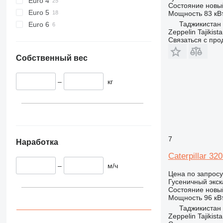
Euro 4
Состояние
новы
Euro 5
Мощность
83 кВт
Таджикистан
Euro 6
Zeppelin Tajikist
Связаться с пр
Собственный вес
–
кг
7
Наработка
Caterpillar 32
–
м/ч
Цена по запросу
Гусеничный экск
Состояние
новы
Мощность
96 кВт
Таджикистан
Zeppelin Tajikist