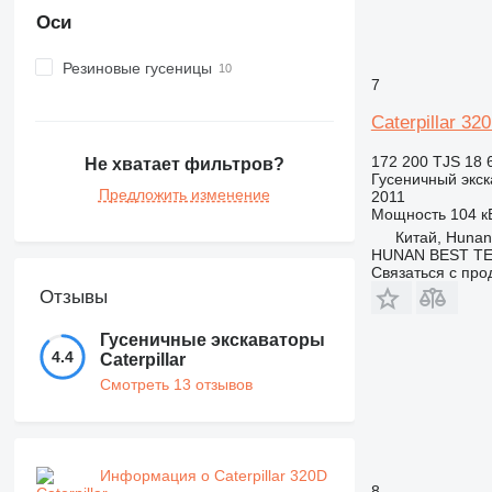
Оси
Резиновые гусеницы
7
Caterpillar 32
172 200 TJS
18 
Не хватает фильтров?
Гусеничный экск
Предложить изменение
2011
Мощность
104 кВ
Китай, Hunan
HUNAN BEST TE
Связаться с пр
Отзывы
Гусеничные экскаваторы
4.4
Caterpillar
Смотреть 13 отзывов
Информация о Caterpillar 320D
8