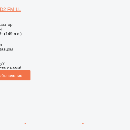
20D2 FM LL
аватор
й
т (149 л.с.)
an
одавцом
ку?
сте с нами!
 объявление