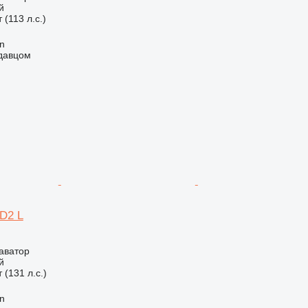
й
 (113 л.с.)
an
одавцом
0D2 L
аватор
й
 (131 л.с.)
an