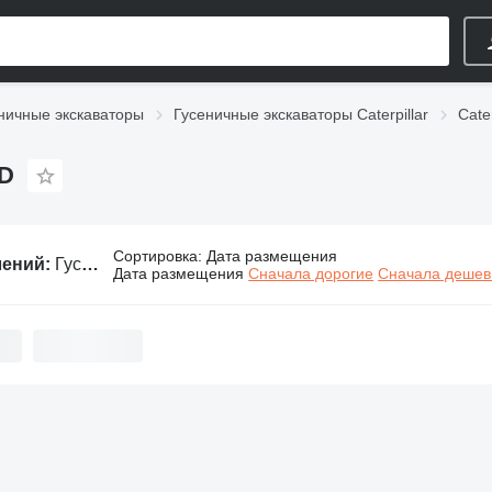
ничные экскаваторы
Гусеничные экскаваторы Caterpillar
Cater
0D
Сортировка
:
Дата размещения
лений:
Гусеничные экскаваторы Caterpillar 320D
Дата размещения
Сначала дорогие
Сначала деше