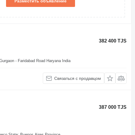
Разместить объявление
382 400 TJS
 Gurgaon - Faridabad Road Haryana India
Связаться с продавцом
387 000 TJS
heco State: Buenos Aires Province