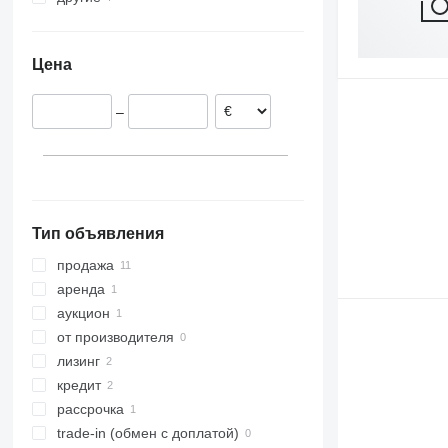
Индия
Украина
Перу
Цена
Кения
Чили
–
Тип объявления
продажа
аренда
аукцион
от производителя
лизинг
кредит
рассрочка
trade-in (обмен с доплатой)