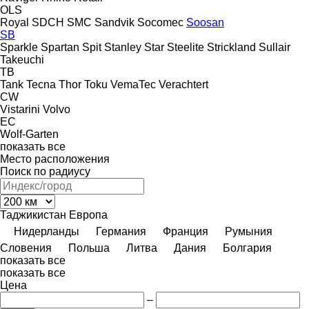
OLS
Royal
SDCH
SMC
Sandvik
Socomec
Soosan
SB
Sparkle
Spartan
Spit
Stanley
Star
Steelite
Strickland
Sullair
Takeuchi
TB
Tank
Tecna
Thor
Toku
VemaTec
Verachtert
CW
Vistarini
Volvo
EC
Wolf-Garten
показать все
Место расположения
Поиск по радиусу
Таджикистан
Европа
Нидерланды
Германия
Франция
Румыния
Словения
Польша
Литва
Дания
Болгария
показать все
показать все
Цена
–