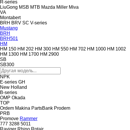
R-series
LiuGong
MSB
MTB
Mazda
Miller
Miva
VA
Montabert
BRH
BRV
SC
V-series
Mustang
BRH
BRH501
HM
HM 150
HM 202
HM 300
HM 550
HM 702
HM 1000
HM 1002
HM 1300
HM 1700
HM 2900
SB
SB300
NPK
E-series
GH
New Holland
B-series
OMP
Okada
TOP
Ordem Makina
PartsBank
Prodem
PRB
Promove
Rammer
777
3288
5011
Raviger
Rhino
Rotair