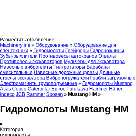
Разместить объявление
Machineryline
»
Оборудование
»
Оборудование для
спецтехники
»
Гидромолоты
Грейферы
Гидроножницы
Зубы-рыхлители
Противовесы автокранов
Отвалы
Противовесы экскаваторов
Мульчеры для экскаватора
Навесные виброплиты
Тилтротаторы
Барабаны
смесительные
Навесные дорожные фрезы
Длинные
стрелы экскаватора
Вибропогружатели
Грабли загрузочные
Электромагниты грузоподъемные
»
Гидромолоты Mustang
Atlas Copco
Caterpillar
Epiroc
Furukawa
Hammer
Häner
Indeco
JCB
Rammer
Soosan
»
Mustang HM
»
Гидромолоты Mustang HM
Категория
гидромолоты