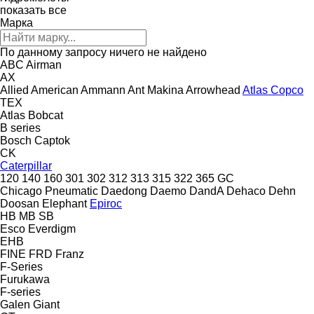
показать все
Марка
По данному запросу ничего не найдено
ABC
Airman
AX
Allied
American
Ammann
Ant Makina
Arrowhead
Atlas Copco
TEX
Atlas
Bobcat
B series
Bosch
Captok
CK
Caterpillar
120
140
160
301
302
312
313
315
322
365
GC
Chicago Pneumatic
Daedong
Daemo
DandA
Dehaco
Dehn
Doosan
Elephant
Epiroc
HB
MB
SB
Esco
Everdigm
EHB
FINE
FRD
Franz
F-Series
Furukawa
F-series
Galen
Giant