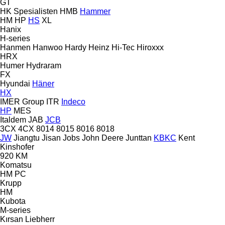
GT
HK Spesialisten
HMB
Hammer
HM
HP
HS
XL
Hanix
H-series
Hanmen
Hanwoo
Hardy
Heinz
Hi-Tec
Hiroxxx
HRX
Humer
Hydraram
FX
Hyundai
Häner
HX
IMER Group
ITR
Indeco
HP
MES
Italdem
JAB
JCB
3CX
4CX
8014
8015
8016
8018
JW
Jiangtu
Jisan
Jobs
John Deere
Junttan
KBKC
Kent
Kinshofer
920
KM
Komatsu
HM
PC
Krupp
HM
Kubota
M-series
Kırsan
Liebherr