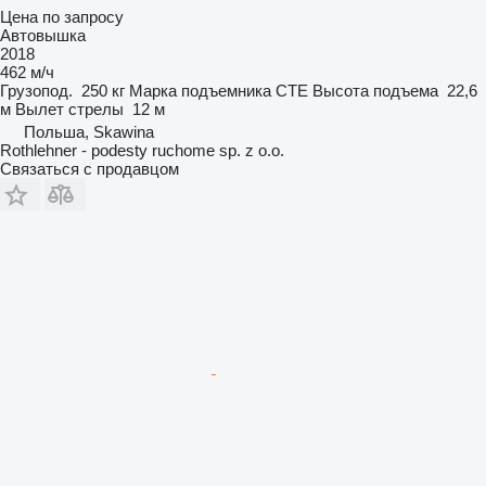
Цена по запросу
Автовышка
2018
462 м/ч
Грузопод.
250 кг
Марка подъемника
CTE
Высота подъема
22,6
м
Вылет стрелы
12 м
Польша, Skawina
Rothlehner - podesty ruchome sp. z o.o.
Связаться с продавцом