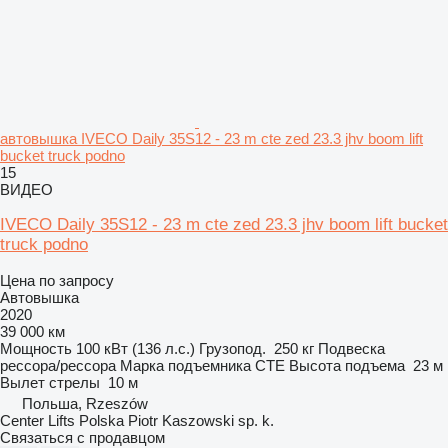
автовышка IVECO Daily 35S12 - 23 m cte zed 23.3 jhv boom lift
bucket truck podno
15
ВИДЕО
IVECO Daily 35S12 - 23 m cte zed 23.3 jhv boom lift bucket
truck podno
Цена по запросу
Автовышка
2020
39 000 км
Мощность
100 кВт (136 л.с.)
Грузопод.
250 кг
Подвеска
рессора/рессора
Марка подъемника
CTE
Высота подъема
23 м
Вылет стрелы
10 м
Польша, Rzeszów
Center Lifts Polska Piotr Kaszowski sp. k.
Связаться с продавцом