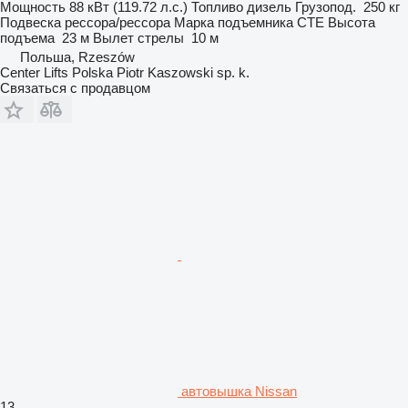
Мощность
88 кВт (119.72 л.с.)
Топливо
дизель
Грузопод.
250 кг
Подвеска
рессора/рессора
Марка подъемника
CTE
Высота
подъема
23 м
Вылет стрелы
10 м
Польша, Rzeszów
Center Lifts Polska Piotr Kaszowski sp. k.
Связаться с продавцом
автовышка Nissan
13