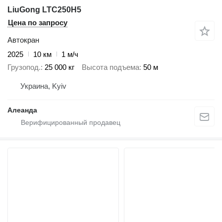
LiuGong LTC250H5
Цена по запросу
Автокран
2025
10 км
1 м/ч
Грузопод.
25 000 кг
Высота подъема
50 м
Украина, Kyiv
Алеанда