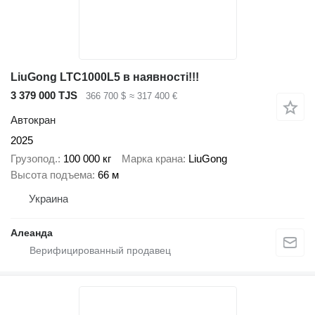
LiuGong LTC1000L5 в наявності!!!
3 379 000 TJS
366 700 $
≈ 317 400 €
Автокран
2025
Грузопод.
100 000 кг
Марка крана
LiuGong
Высота подъема
66 м
Украина
Алеанда