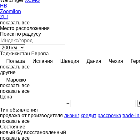
Waitzinger
XCMG
HB
Zoomlion
ZLJ
показать все
Место расположения
Поиск по радиусу
Таджикистан
Европа
Польша
Испания
Швеция
Дания
Чехия
Гер
показать все
другие
Марокко
показать все
показать все
Цена
–
Тип объявления
продажа
от производителя
лизинг
кредит
рассрочка
trade-i
показать все
Состояние
новый
б/у
восстановленный
показать все