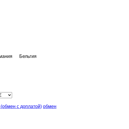
мания
Бельгия
n (обмен с доплатой)
обмен