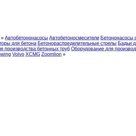
»
Автобетононасосы
Автобетоносмесители
Бетононасосы 
торы для бетона
Бетонораспределительные стрелы
Бадьи д
я производства бетонных труб
Оборудование для производ
hwing
Volvo
XCMG
Zoomlion
»