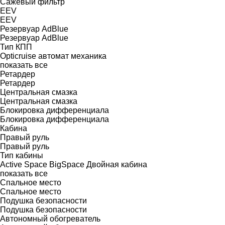
Сажевый фильтр
EEV
EEV
Резервуар AdBlue
Резервуар AdBlue
Тип КПП
Opticruise
автомат
механика
показать все
Ретардер
Ретардер
Центральная смазка
Центральная смазка
Блокировка дифференциала
Блокировка дифференциала
Кабина
Правый руль
Правый руль
Тип кабины
Active Space
BigSpace
Двойная кабина
показать все
Спальное место
Спальное место
Подушка безопасности
Подушка безопасности
Автономный обогреватель