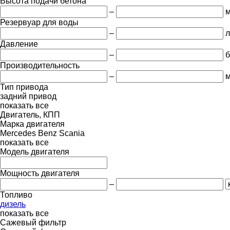
Высота подачи бетона
–
Резервуар для воды
–
л
Давление
–
б
Производительность
–
м
Тип привода
задний привод
показать все
Двигатель, КПП
Марка двигателя
Mercedes Benz
Scania
показать все
Модель двигателя
Мощность двигателя
–
Топливо
дизель
показать все
Сажевый фильтр