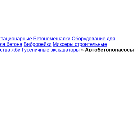
стационарные
Бетономешалки
Оборудование для
ля бетона
Виброрейки
Миксеры строительные
ства жби
Гусеничные экскаваторы
»
Автобетононасосы