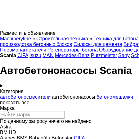
Разместить объявление
Machineryline
»
Строительная техника
»
Техника для бетона
производства бетонных блоков
Силосы для цемента
Вибра
Пневмонагнетатели
Регенераторы бетона
Оборудование дл
Scania
CIFA
Isuzu
MAN
Mercedes-Benz
Putzmeister
Sany
Sc
Автобетононасосы Scania
Категория
автобетоносмесители
автобетононасосы
бетономешалки
показать все
Марка
По данному запросу ничего не найдено
Astra
BM
HD
Atabey
BMS
Babaoğlu
Betonstar
CIFA