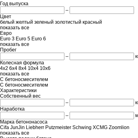
Год выпуска
–
Цвет
белый
желтый
зеленый
золотистый
красный
показать все
Евро
Euro 3
Euro 5
Euro 6
показать все
Пробег
–
к
Колесная формула
4x2
6x4
8x4
10x4
10x6
показать все
С бетоносмесителем
С бетоносмесителем
Характеристики
Собственный вес
–
к
Наработка
–
м
Марка бетононасоса
Cifa
JunJin
Liebherr
Putzmeister
Schwing
XCMG
Zoomlion
показать все