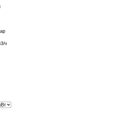
м
ар
3/ч