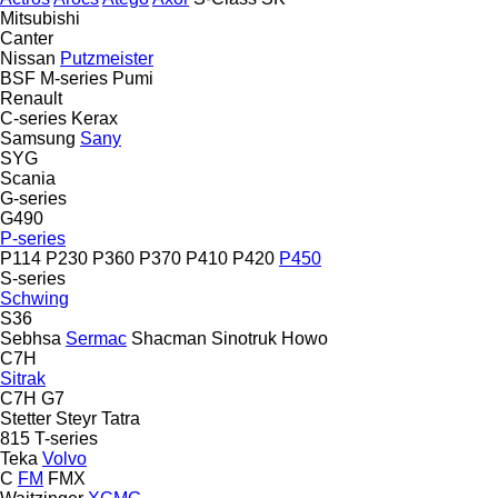
Mitsubishi
Canter
Nissan
Putzmeister
BSF
M-series
Pumi
Renault
C-series
Kerax
Samsung
Sany
SYG
Scania
G-series
G490
P-series
P114
P230
P360
P370
P410
P420
P450
S-series
Schwing
S36
Sebhsa
Sermac
Shacman
Sinotruk Howo
C7H
Sitrak
C7H
G7
Stetter
Steyr
Tatra
815
T-series
Teka
Volvo
C
FM
FMX