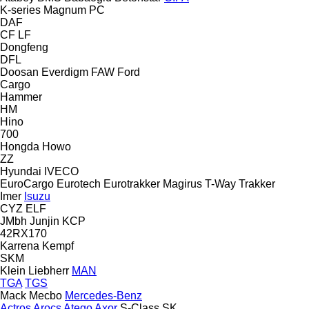
K-series
Magnum
PC
DAF
CF
LF
Dongfeng
DFL
Doosan
Everdigm
FAW
Ford
Cargo
Hammer
HM
Hino
700
Hongda
Howo
ZZ
Hyundai
IVECO
EuroCargo
Eurotech
Eurotrakker
Magirus
T-Way
Trakker
Imer
Isuzu
CYZ
ELF
JMbh
Junjin
KCP
42RX170
Karrena
Kempf
SKM
Klein
Liebherr
MAN
TGA
TGS
Mack
Mecbo
Mercedes-Benz
Actros
Arocs
Atego
Axor
S-Class
SK