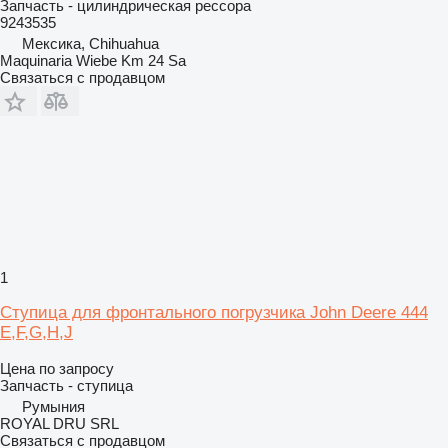
Запчасть - цилиндрическая рессора
9243535
Мексика, Chihuahua
Maquinaria Wiebe Km 24 Sa
Связаться с продавцом
1
Ступица для фронтального погрузчика John Deere 444
E,F,G,H,J
Цена по запросу
Запчасть - ступица
Румыния
ROYAL DRU SRL
Связаться с продавцом